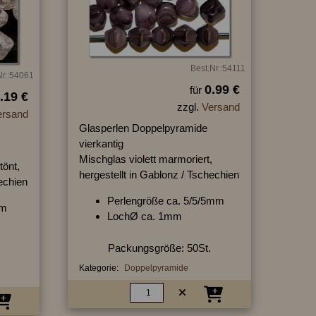
Best.Nr.:54111
Nr.:54061
0.99 €
für
.19 €
zzgl.
Versand
ersand
Glasperlen Doppelpyramide
vierkantig
Mischglas violett marmoriert,
tönt,
hergestellt in Gablonz / Tschechien
hechien
Perlengröße ca. 5/5/5mm
mm
LochØ ca. 1mm
Packungsgröße: 50St.
Kategorie:
Doppelpyramide