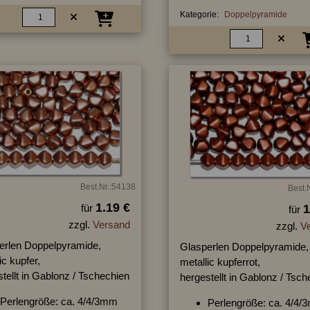
Kategorie:
Doppelpyramide
Best.Nr.:54138
Best.
1.19 €
für
1
für
zzgl.
Versand
zzgl.
V
erlen Doppelpyramide,
Glasperlen Doppelpyramide,
ic kupfer,
metallic kupferrot,
tellt in Gablonz / Tschechien
hergestellt in Gablonz / Tsc
Perlengröße: ca. 4/4/3mm
Perlengröße: ca. 4/4