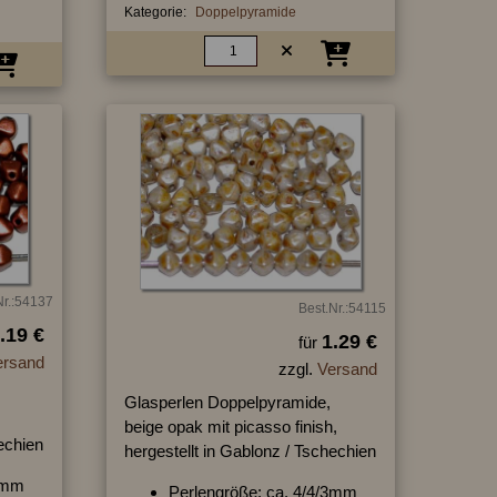
Kategorie:
Doppelpyramide
Nr.:54137
Best.Nr.:54115
.19 €
1.29 €
für
ersand
zzgl.
Versand
Glasperlen Doppelpyramide,
beige opak mit picasso finish,
hechien
hergestellt in Gablonz / Tschechien
/3mm
Perlengröße: ca. 4/4/3mm