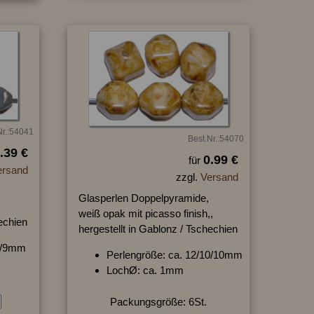
Nr.:54041
Best.Nr.:54070
.39 €
0.99 €
für
ersand
zzgl.
Versand
Glasperlen Doppelpyramide,
weiß opak mit picasso finish,,
hechien
hergestellt in Gablonz / Tschechien
10/9mm
Perlengröße: ca. 12/10/10mm
LochØ: ca. 1mm
Packungsgröße: 6St.