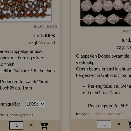
Best.Nr.:54108
Best.
1.89 €
für
1
für
zzgl.
Versand
zzgl.
V
erlen Doppelpyramide,
Glasperlen Doppelpyramide
opak mit burning silver
vierkantig
o finish,
Crash beads kristall leicht ge
tellt in Gablonz / Tschechien
hergestellt in Gablonz / Tsc
Perlengröße: ca. 4/4/3mm
Perlengröße: ca. 6/4
LochØ: ca. 1mm
LochØ: ca. 1mm
ngsgröße:
Packungsgröße: 50St.
Kategorie:
Doppelpyramide
ie:
Doppelpyramide