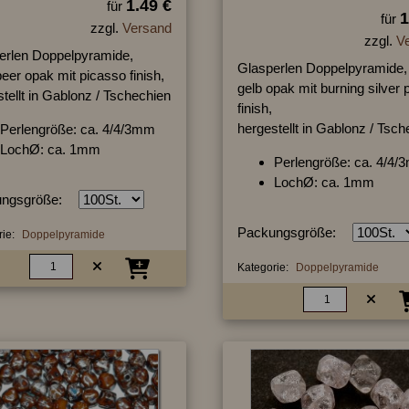
1.49 €
für
1
für
zzgl.
Versand
zzgl.
V
erlen Doppelpyramide,
Glasperlen Doppelpyramide,
er opak mit picasso finish,
gelb opak mit burning silver 
tellt in Gablonz / Tschechien
finish,
hergestellt in Gablonz / Tsc
Perlengröße: ca. 4/4/3mm
LochØ: ca. 1mm
Perlengröße: ca. 4/4
LochØ: ca. 1mm
ngsgröße:
Packungsgröße:
ie:
Doppelpyramide
Kategorie:
Doppelpyramide