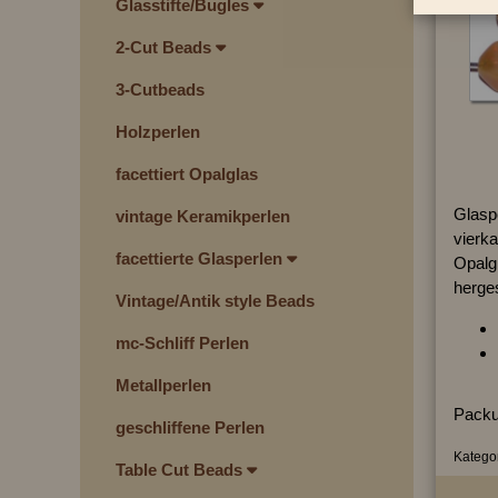
Glasstifte/Bugles
2-Cut Beads
3-Cutbeads
Holzperlen
facettiert Opalglas
Glasp
vintage Keramikperlen
vierka
facettierte Glasperlen
Opalgl
herges
Vintage/Antik style Beads
mc-Schliff Perlen
Metallperlen
Packu
geschliffene Perlen
Kategor
Table Cut Beads