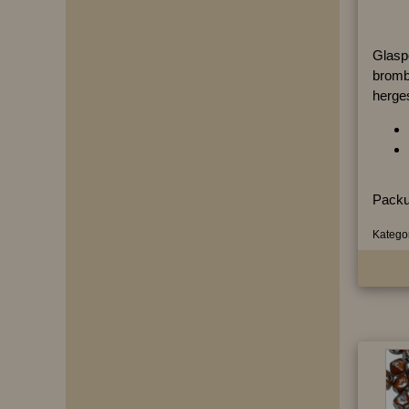
Glasp
brombe
herges
Packu
Kategor