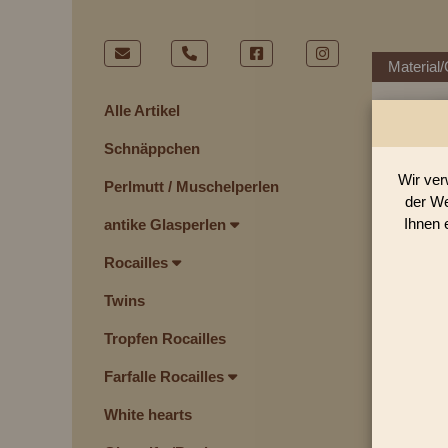
Material/
Alle Artikel
Schnäppchen
Wir ver
Perlmutt / Muschelperlen
der We
Ihnen 
antike Glasperlen
Rocailles
Twins
Tropfen Rocailles
Farfalle Rocailles
White hearts