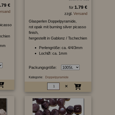
.79 €
1.79 €
für
ersand
zzgl.
Versand
Glasperlen Doppelpyramide,
picasso
rot opak mit burning silver picasso
finish,
hechien
hergestellt in Gablonz / Tschechien
/3mm
Perlengröße: ca. 4/4/3mm
LochØ: ca. 1mm
Packungsgröße:
Kategorie:
Doppelpyramide