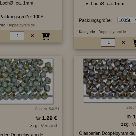
LochØ: ca. 1mm
LochØ: ca. 1mm
Packungsgröße: 100St.
Packungsgröße:
ie:
Doppelpyramide
Kategorie:
Doppelpyramide
Best.
Best.Nr.:54051
1
für
1.29 €
für
zzgl.
V
zzgl.
Versand
Glasperlen Doppelpyramide,
erlen Doppelpyramide,