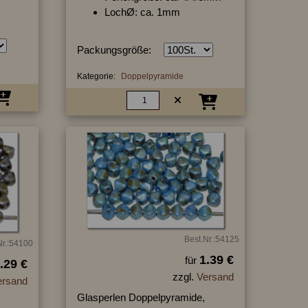
LochØ: ca. 1mm
Packungsgröße:
Kategorie:
Doppelpyramide
Best.Nr.:54125
Nr.:54100
1.39 €
für
.29 €
zzgl.
Versand
ersand
Glasperlen Doppelpyramide,