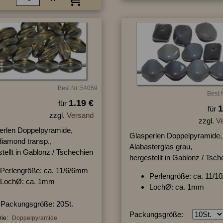
Best.Nr.:54059
Best.
1.19 €
für
1
für
zzgl.
Versand
zzgl.
V
erlen Doppelpyramide,
Glasperlen Doppelpyramide,
diamond transp.,
Alabasterglas grau,
tellt in Gablonz / Tschechien
hergestellt in Gablonz / Tsc
Perlengröße: ca. 11/6/6mm
Perlengröße: ca. 11/
LochØ: ca. 1mm
LochØ: ca. 1mm
Packungsgröße: 20St.
Packungsgröße:
ie:
Doppelpyramide