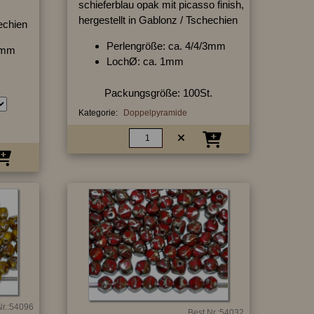
schieferblau opak mit picasso finish,
hergestellt in Gablonz / Tschechien
hechien
Perlengröße: ca. 4/4/3mm
/3mm
LochØ: ca. 1mm
Packungsgröße: 100St.
Kategorie:
Doppelpyramide
Nr.:54096
Best.Nr.:54032