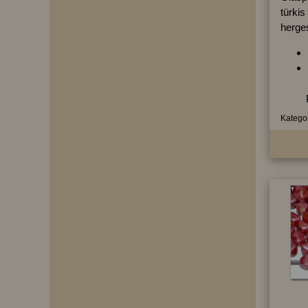
türkis
herges
Kategor