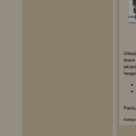
Glasp
braun 
picass
herges
Packu
Kategor