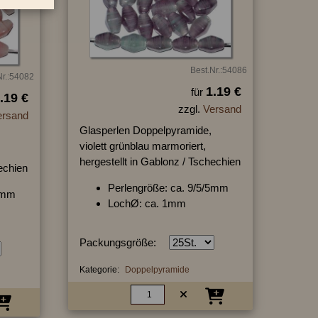
Best.Nr.:54086
Nr.:54082
1.19 €
für
.19 €
zzgl.
Versand
ersand
Glasperlen Doppelpyramide,
violett grünblau marmoriert,
hergestellt in Gablonz / Tschechien
hechien
Perlengröße: ca. 9/5/5mm
/4mm
LochØ: ca. 1mm
Packungsgröße:
Kategorie:
Doppelpyramide