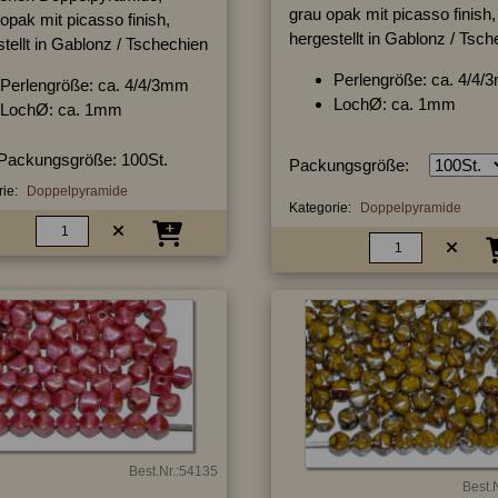
grau opak mit picasso finish,
 opak mit picasso finish,
hergestellt in Gablonz / Tsc
tellt in Gablonz / Tschechien
Perlengröße: ca. 4/4
Perlengröße: ca. 4/4/3mm
LochØ: ca. 1mm
LochØ: ca. 1mm
Packungsgröße: 100St.
Packungsgröße:
ie:
Doppelpyramide
Kategorie:
Doppelpyramide
Best.Nr.:54135
Best.