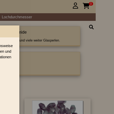
0


Lochdurchmesser
Doppelpyramide
pelpyramide und viele weiter Glasperlen.
onsweise
ren und
ationen
ategorie:
ramide
»