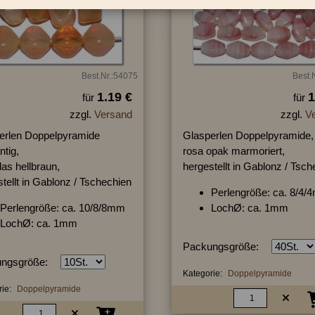
Best.Nr.:54075
Best.
1.19 €
1
für
für
zzgl.
Versand
zzgl.
V
erlen Doppelpyramide
Glasperlen Doppelpyramide,
ntig,
rosa opak marmoriert,
as hellbraun,
hergestellt in Gablonz / Tsc
tellt in Gablonz / Tschechien
Perlengröße: ca. 8/4
Perlengröße: ca. 10/8/8mm
LochØ: ca. 1mm
LochØ: ca. 1mm
Packungsgröße:
ngsgröße:
Kategorie:
Doppelpyramide
ie:
Doppelpyramide