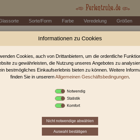
Glassorte
Sorte/Form
Farbe
Veredelung
Größen
Informationen zu Cookies
Perlen Shop für gedrückte Perlen 
In unserem Perlen Shop finden sie zahlreich gedrückte Perlen Dop
wenden Cookies, auch von Drittanbietern, um die ordentliche Funkti
bsite zu gewährleisten, die Nutzung unseres Angebotes zu analysie
ein bestmögliches Einkaufserlebnis bieten zu können. Weitere Inform
Sie befinden sich in folgender K
finden Sie in unserern
Allgemeinen Geschäftsbedingungen
.
gedrückte Perlen
|
Doppelpy
Notwendig
Statistik
1
2
3
›
Komfort
Nicht notwendige abwählen
Auswahl bestätigen