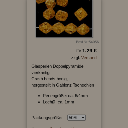
Best.Nr.:54056
1.29 €
für
zzgl.
Versand
Glasperlen Doppelpyramide
vierkantig
Crash beads honig,
hergestellt in Gablonz Tschechien
Perlengröße: ca. 6/4mm
LochØ: ca. 1mm
Packungsgröße: