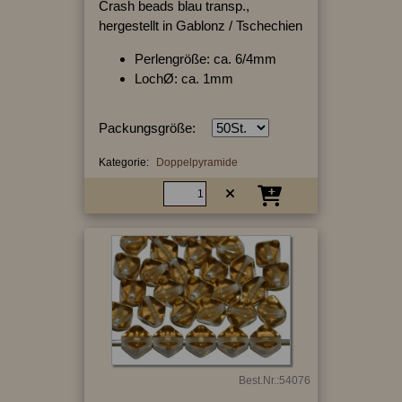
Crash beads blau transp.,
hergestellt in Gablonz / Tschechien
Perlengröße: ca. 6/4mm
LochØ: ca. 1mm
Packungsgröße:
Kategorie:
Doppelpyramide
Best.Nr.:54076