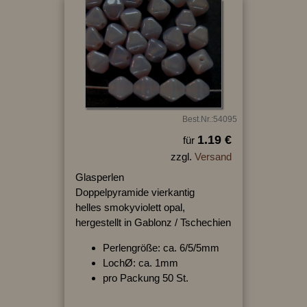
Best.Nr.:54095
1.19 €
für
zzgl.
Versand
Glasperlen
Doppelpyramide vierkantig
helles smokyviolett opal,
hergestellt in Gablonz / Tschechien
Perlengröße: ca. 6/5/5mm
LochØ: ca. 1mm
pro Packung 50 St.