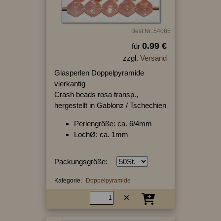
Best.Nr.:54065
0.99 €
für
zzgl.
Versand
Glasperlen Doppelpyramide
vierkantig
Crash beads rosa transp.,
hergestellt in Gablonz / Tschechien
Perlengröße: ca. 6/4mm
LochØ: ca. 1mm
Packungsgröße:
Kategorie:
Doppelpyramide