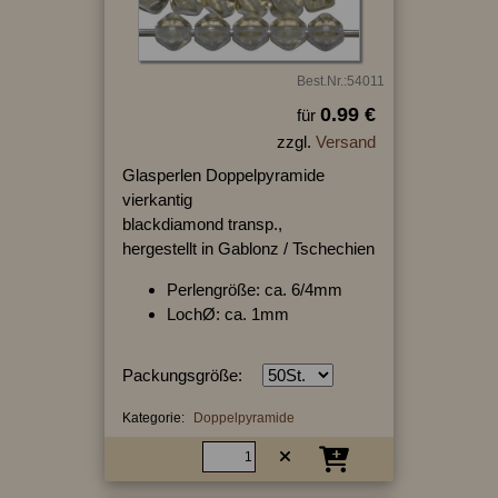
Best.Nr.:54011
0.99 €
für
zzgl.
Versand
Glasperlen Doppelpyramide
vierkantig
blackdiamond transp.,
hergestellt in Gablonz / Tschechien
Perlengröße: ca. 6/4mm
LochØ: ca. 1mm
Packungsgröße:
Kategorie:
Doppelpyramide