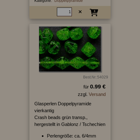
Kategorie:
Doppelpyramide
Best.Nr.:54029
0.99 €
für
zzgl.
Versand
Glasperlen Doppelpyramide
vierkantig
Crash beads grün transp.,
hergestellt in Gablonz / Tschechien
Perlengröße: ca. 6/4mm