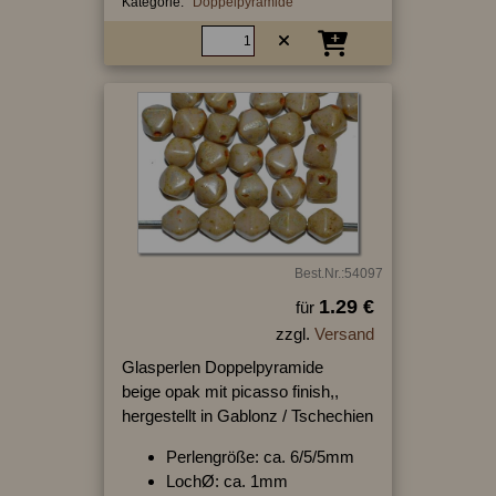
Kategorie:
Doppelpyramide
Best.Nr.:54097
1.29 €
für
zzgl.
Versand
Glasperlen Doppelpyramide
beige opak mit picasso finish,,
hergestellt in Gablonz / Tschechien
Perlengröße: ca. 6/5/5mm
LochØ: ca. 1mm