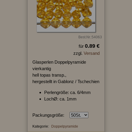
Best.Nr.:54063
0.89 €
für
zzgl.
Versand
Glasperlen Doppelpyramide
vierkantig
hell topas transp.,
hergestellt in Gablonz / Tschechien
Perlengröße: ca. 6/4mm
LochØ: ca. 1mm
Packungsgröße:
Kategorie:
Doppelpyramide