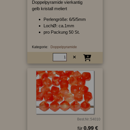
Doppelpyramide vierkantig
gelb kristall meliert
Perlengröße: 6/5/5mm
LochØ: ca.1mm
pro Packung 50 St.
Kategorie:
Doppelpyramide
Best.Nr.:54010
0.99 €
für