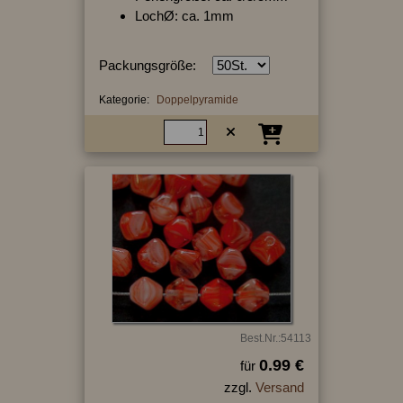
LochØ: ca. 1mm
Packungsgröße:
Kategorie:
Doppelpyramide
Best.Nr.:54113
0.99 €
für
zzgl.
Versand