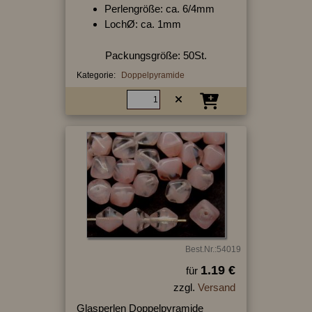
Perlengröße: ca. 6/4mm
LochØ: ca. 1mm
Packungsgröße: 50St.
Kategorie:
Doppelpyramide
Best.Nr.:54019
1.19 €
für
zzgl.
Versand
Glasperlen Doppelpyramide