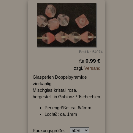
Best.Nr.:54074
0.99 €
für
zzgl.
Versand
Glasperlen Doppelpyramide
vierkantig
Mischglas kristall rosa,
hergestellt in Gablonz / Tschechien
Perlengröße: ca. 6/4mm
LochØ: ca. 1mm
Packungsgröße: