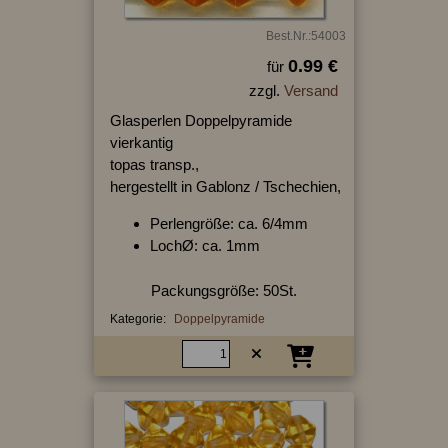
Best.Nr.:54003
0.99 €
für
zzgl.
Versand
Glasperlen Doppelpyramide
vierkantig
topas transp.,
hergestellt in Gablonz / Tschechien,
Perlengröße: ca. 6/4mm
LochØ: ca. 1mm
Packungsgröße: 50St.
Kategorie:
Doppelpyramide