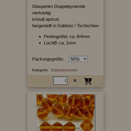
Glasperlen Doppelpyramide
vierkantig
kristall apricot,
hergestellt in Gablonz / Tschechien
Perlengröße: ca. 6/4mm
LochØ: ca. 1mm
Packungsgröße:
Kategorie:
Doppelpyramide