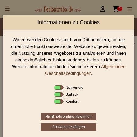


0
Informationen zu Cookies
Material/Glassorte
Sorte/Form
Farbe
Veredelung
Größen
Lochdurchmesser
Wir verwenden Cookies, auch von Drittanbietern, um die
ordentliche Funktionsweise der Website zu gewährleisten,
Perlen Shop für gedrückte Perlen Doppelpyramide
die Nutzung unseres Angebotes zu analysieren und Ihnen
In unserem Perlen Shop finden sie zahlreich gedrückte Perlen
ein bestmögliches Einkaufserlebnis bieten zu können.
Doppelpyramide und viele weiter Glasperlen.
Weitere Informationen finden Sie in unserern
Allgemeinen
Geschäftsbedingungen
.
Notwendig
Sie befinden sich in folgender Kategorie:
Statistik
gedrückte Perlen
|
Doppelpyramide
Komfort
Nicht notwendige abwählen
«
‹
1
2
3
›
»
Auswahl bestätigen