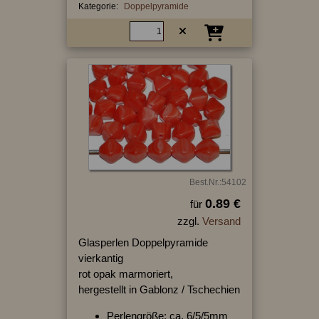
Kategorie:
Doppelpyramide
Best.Nr.:54102
0.89 €
für
zzgl.
Versand
Glasperlen Doppelpyramide
vierkantig
rot opak marmoriert,
hergestellt in Gablonz / Tschechien
Perlengröße: ca. 6/5/5mm