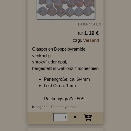
Best.Nr.:54119
1.19 €
für
zzgl.
Versand
Glasperlen Doppelpyramide
vierkantig
smokyflieder opal,
hergestellt in Gablonz / Tschechien
Perlengröße: ca. 6/4mm
LochØ: ca. 1mm
Packungsgröße: 50St.
Kategorie:
Doppelpyramide