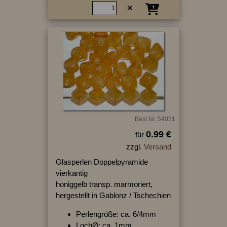
Best.Nr.:54031
0.99 €
für
zzgl.
Versand
Glasperlen Doppelpyramide
vierkantig
honiggelb transp. marmoriert,
hergestellt in Gablonz / Tschechien
Perlengröße: ca. 6/4mm
LochØ: ca. 1mm