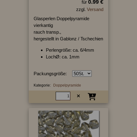
0.99 €
für
zzgl.
Versand
Glasperlen Doppelpyramide
vierkantig
rauch transp.,
hergestellt in Gablonz / Tschechien
Perlengröße: ca. 6/4mm
LochØ: ca. 1mm
Packungsgröße:
Kategorie:
Doppelpyramide