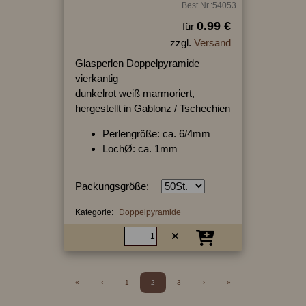
Best.Nr.:54053
0.99 €
für
zzgl.
Versand
Glasperlen Doppelpyramide
vierkantig
dunkelrot weiß marmoriert,
hergestellt in Gablonz / Tschechien
Perlengröße: ca. 6/4mm
LochØ: ca. 1mm
Packungsgröße:
Kategorie:
Doppelpyramide
«
‹
1
2
3
›
»