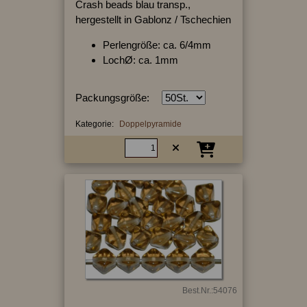
Crash beads blau transp.,
hergestellt in Gablonz / Tschechien
Perlengröße: ca. 6/4mm
LochØ: ca. 1mm
Packungsgröße:
Kategorie:
Doppelpyramide
Best.Nr.:54076