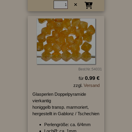
Best.Nr.:54031
0.99 €
für
zzgl.
Versand
Glasperlen Doppelpyramide
vierkantig
honiggelb transp. marmoriert,
hergestellt in Gablonz / Tschechien
Perlengröße: ca. 6/4mm
LochØ: ca. 1mm