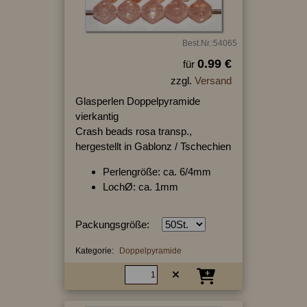
Best.Nr.:54065
0.99 €
für
zzgl.
Versand
Glasperlen Doppelpyramide
vierkantig
Crash beads rosa transp.,
hergestellt in Gablonz / Tschechien
Perlengröße: ca. 6/4mm
LochØ: ca. 1mm
Packungsgröße:
Kategorie:
Doppelpyramide