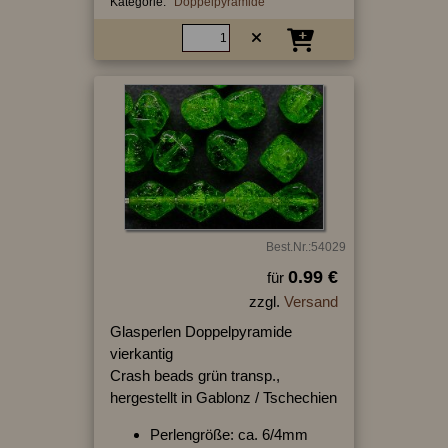
Kategorie:
Doppelpyramide
Best.Nr.:54029
0.99 €
für
zzgl.
Versand
Glasperlen Doppelpyramide
vierkantig
Crash beads grün transp.,
hergestellt in Gablonz / Tschechien
Perlengröße: ca. 6/4mm