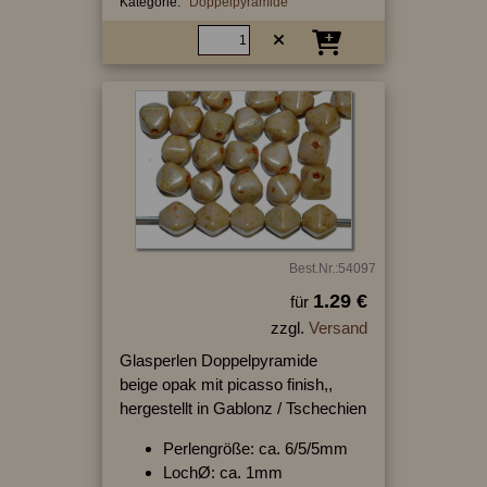
Kategorie:
Doppelpyramide
Best.Nr.:54097
1.29 €
für
zzgl.
Versand
Glasperlen Doppelpyramide
beige opak mit picasso finish,,
hergestellt in Gablonz / Tschechien
Perlengröße: ca. 6/5/5mm
LochØ: ca. 1mm