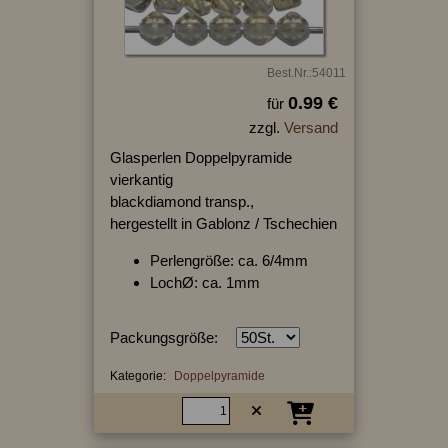
Best.Nr.:54011
0.99 €
für
zzgl.
Versand
Glasperlen Doppelpyramide
vierkantig
blackdiamond transp.,
hergestellt in Gablonz / Tschechien
Perlengröße: ca. 6/4mm
LochØ: ca. 1mm
Packungsgröße:
Kategorie:
Doppelpyramide