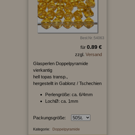
Best.Nr.:54063
0.89 €
für
zzgl.
Versand
Glasperlen Doppelpyramide
vierkantig
hell topas transp.,
hergestellt in Gablonz / Tschechien
Perlengröße: ca. 6/4mm
LochØ: ca. 1mm
Packungsgröße:
Kategorie:
Doppelpyramide