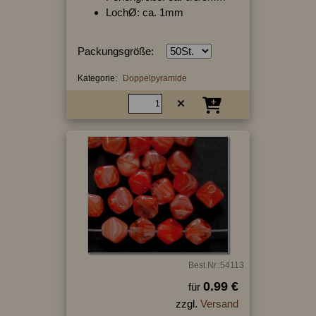
LochØ: ca. 1mm
Packungsgröße:
Kategorie:
Doppelpyramide
Best.Nr.:54113
0.99 €
für
zzgl.
Versand