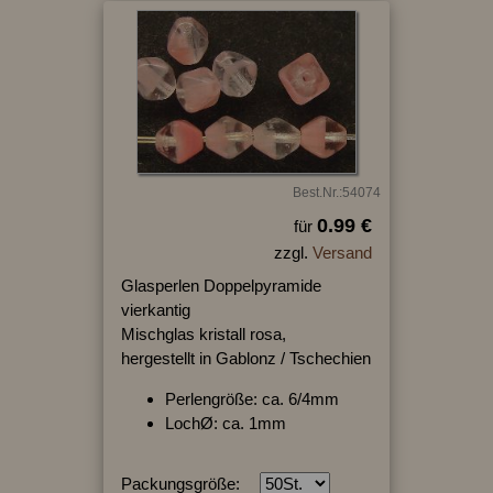
Best.Nr.:54074
0.99 €
für
zzgl.
Versand
Glasperlen Doppelpyramide
vierkantig
Mischglas kristall rosa,
hergestellt in Gablonz / Tschechien
Perlengröße: ca. 6/4mm
LochØ: ca. 1mm
Packungsgröße: