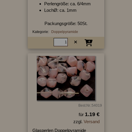
Perlengröße: ca. 6/4mm
LochØ: ca. 1mm
Packungsgröße: 50St.
Kategorie:
Doppelpyramide
Best.Nr.:54019
1.19 €
für
zzgl.
Versand
Glasperlen Doppelpyramide