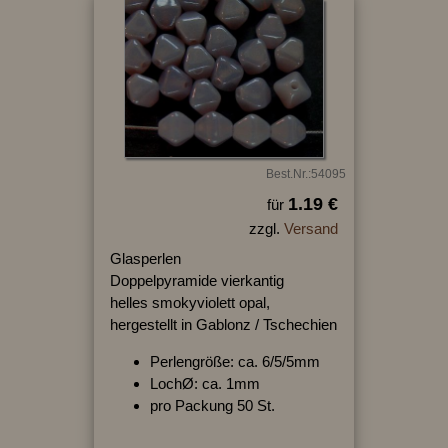
Best.Nr.:54095
1.19 €
für
zzgl.
Versand
Glasperlen
Doppelpyramide vierkantig
helles smokyviolett opal,
hergestellt in Gablonz / Tschechien
Perlengröße: ca. 6/5/5mm
LochØ: ca. 1mm
pro Packung 50 St.