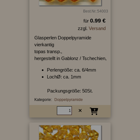
Best.Nr.:54003
0.99 €
für
zzgl.
Versand
Glasperlen Doppelpyramide
vierkantig
topas transp.,
hergestellt in Gablonz / Tschechien,
Perlengröße: ca. 6/4mm
LochØ: ca. 1mm
Packungsgröße: 50St.
Kategorie:
Doppelpyramide