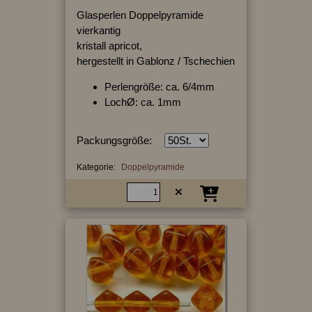
Glasperlen Doppelpyramide
vierkantig
kristall apricot,
hergestellt in Gablonz / Tschechien
Perlengröße: ca. 6/4mm
LochØ: ca. 1mm
Packungsgröße:
Kategorie:
Doppelpyramide