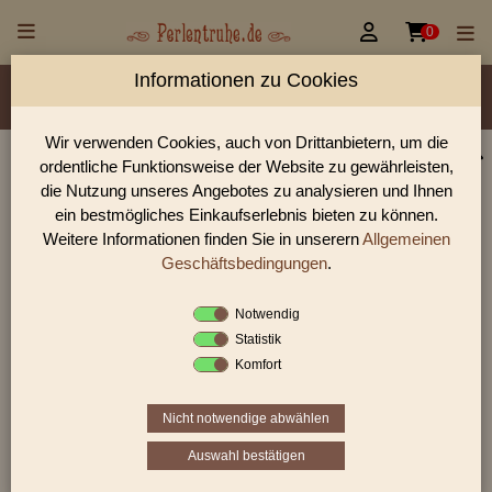


0
Informationen zu Cookies
Material/Glassorte
Sorte/Form
Farbe
Veredelung
Größen
Lochdurchmesser
Wir verwenden Cookies, auch von Drittanbietern, um die
ordentliche Funktionsweise der Website zu gewährleisten,
Perlen Shop für gedrückte Perlen Doppelpyramide
die Nutzung unseres Angebotes zu analysieren und Ihnen
In unserem Perlen Shop finden sie zahlreich gedrückte Perlen
ein bestmögliches Einkaufserlebnis bieten zu können.
Doppelpyramide und viele weiter Glasperlen.
Weitere Informationen finden Sie in unserern
Allgemeinen
Geschäftsbedingungen
.
Notwendig
Sie befinden sich in folgender Kategorie:
Statistik
gedrückte Perlen
|
Doppelpyramide
Komfort
Nicht notwendige abwählen
«
‹
1
2
3
›
»
Auswahl bestätigen