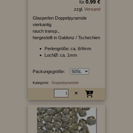
0.99 €
für
zzgl.
Versand
Glasperlen Doppelpyramide
vierkantig
rauch transp.,
hergestellt in Gablonz / Tschechien
Perlengröße: ca. 6/4mm
LochØ: ca. 1mm
Packungsgröße:
Kategorie:
Doppelpyramide