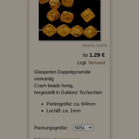
Best.Nr.:54056
1.29 €
für
zzgl.
Versand
Glasperlen Doppelpyramide
vierkantig
Crash beads honig,
hergestellt in Gablonz Tschechien
Perlengröße: ca. 6/4mm
LochØ: ca. 1mm
Packungsgröße: