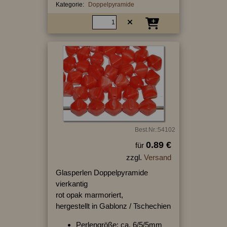
Kategorie:
Doppelpyramide
Best.Nr.:54102
0.89 €
für
zzgl.
Versand
Glasperlen Doppelpyramide
vierkantig
rot opak marmoriert,
hergestellt in Gablonz / Tschechien
Perlengröße: ca. 6/5/5mm