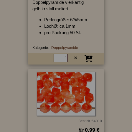
Doppelpyramide vierkantig
gelb kristall meliert
Perlengröße: 6/5/5mm
LochØ: ca.1mm
pro Packung 50 St.
Kategorie:
Doppelpyramide
Best.Nr.:54010
0.99 €
für