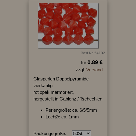
Best.Nr.:54102
0.89 €
für
zzgl.
Versand
Glasperlen Doppelpyramide
vierkantig
rot opak marmoriert,
hergestellt in Gablonz / Tschechien
Perlengröße: ca. 6/5/5mm
LochØ: ca. 1mm
Packungsgröße: