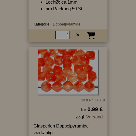
LochØ: ca.1mm
pro Packung 50 St.
Kategorie:
Doppelpyramide
Best.Nr.:54010
0.99 €
für
zzgl.
Versand
Glasperlen Doppelpyramide
vierkantig