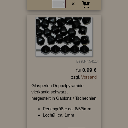
Best.Nr.:54114
0.99 €
für
zzgl.
Versand
Glasperlen Doppelpyramide
vierkantig schwarz,
hergestellt in Gablonz / Tschechien
Perlengröße: ca. 6/5/5mm
LochØ: ca. 1mm