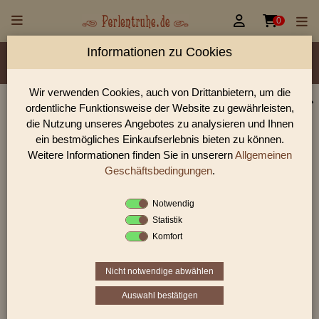


0
Informationen zu Cookies
Material/Glassorte
Sorte/Form
Farbe
Veredelung
Größen
Lochdurchmesser
Wir verwenden Cookies, auch von Drittanbietern, um die
ordentliche Funktionsweise der Website zu gewährleisten,
Perlen Shop für gedrückte Perlen Doppelpyramide
die Nutzung unseres Angebotes zu analysieren und Ihnen
In unserem Perlen Shop finden sie zahlreich gedrückte Perlen
ein bestmögliches Einkaufserlebnis bieten zu können.
Doppelpyramide und viele weiter Glasperlen.
Weitere Informationen finden Sie in unserern
Allgemeinen
Geschäftsbedingungen
.
Notwendig
Sie befinden sich in folgender Kategorie:
Statistik
gedrückte Perlen
|
Doppelpyramide
Komfort
Nicht notwendige abwählen
«
‹
1
2
3
›
»
Auswahl bestätigen