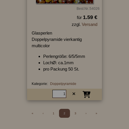
Best.Nr.:54026
1.59 €
für
zzgl.
Versand
Glasperlen
Doppelpyramide vierkantig
multicolor
Perlengröße: 6/5/5mm
LochØ: ca.1mm
pro Packung 50 St.
Kategorie:
Doppelpyramide
«
‹
1
2
3
›
»