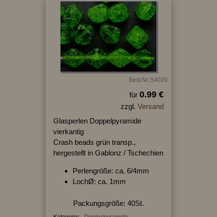
Best.Nr.:54029
0.99 €
für
zzgl.
Versand
Glasperlen Doppelpyramide
vierkantig
Crash beads grün transp.,
hergestellt in Gablonz / Tschechien
Perlengröße: ca. 6/4mm
LochØ: ca. 1mm
Packungsgröße: 40St.