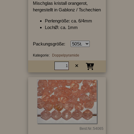
Mischglas kristall orangerot,
hergestellt in Gablonz / Tschechien
Perlengröße: ca. 6/4mm
LochØ: ca. 1mm
Packungsgröße:
Kategorie:
Doppelpyramide
Best.Nr.:54065