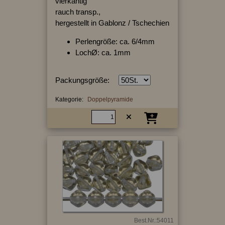
vierkantig
rauch transp.,
hergestellt in Gablonz / Tschechien
Perlengröße: ca. 6/4mm
LochØ: ca. 1mm
Packungsgröße:
Kategorie:
Doppelpyramide
Best.Nr.:54011