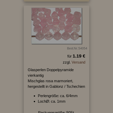
Best.Nr.:54054
1.19 €
für
zzgl.
Versand
Glasperlen Doppelpyramide
vierkantig
Mischglas rosa marmoriert,
hergestellt in Gablonz / Tschechien
Perlengröße: ca. 6/4mm
LochØ: ca. 1mm
Packungsgröße: 50St.