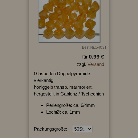
Best.Nr.:54031
0.99 €
für
zzgl.
Versand
Glasperlen Doppelpyramide
vierkantig
honiggelb transp. marmoriert,
hergestellt in Gablonz / Tschechien
Perlengröße: ca. 6/4mm
LochØ: ca. 1mm
Packungsgröße: