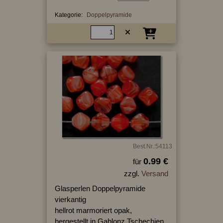
Kategorie:
Doppelpyramide
Best.Nr.:54113
0.99 €
für
zzgl.
Versand
Glasperlen Doppelpyramide
vierkantig
hellrot marmoriert opak,
hergestellt in Gablonz Tschechien