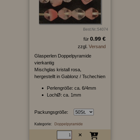
Best.Nr.:54074
0.99 €
für
zzgl.
Versand
Glasperlen Doppelpyramide
vierkantig
Mischglas kristall rosa,
hergestellt in Gablonz / Tschechien
Perlengröße: ca. 6/4mm
LochØ: ca. 1mm
Packungsgröße:
Kategorie:
Doppelpyramide