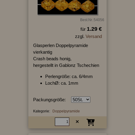
Best.Nr.:54056
1.29 €
für
zzgl.
Versand
Glasperlen Doppelpyramide
vierkantig
Crash beads honig,
hergestellt in Gablonz Tschechien
Perlengröße: ca. 6/4mm
LochØ: ca. 1mm
Packungsgröße:
Kategorie:
Doppelpyramide