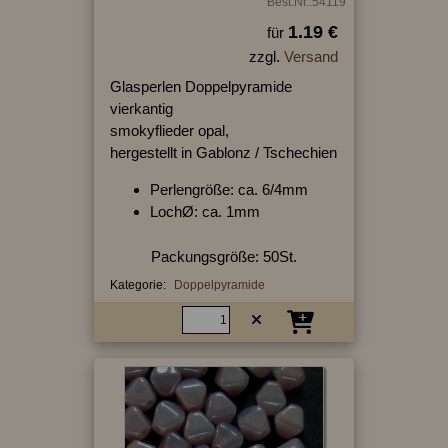
Best.Nr.:54119
1.19 €
für
zzgl.
Versand
Glasperlen Doppelpyramide
vierkantig
smokyflieder opal,
hergestellt in Gablonz / Tschechien
Perlengröße: ca. 6/4mm
LochØ: ca. 1mm
Packungsgröße: 50St.
Kategorie:
Doppelpyramide