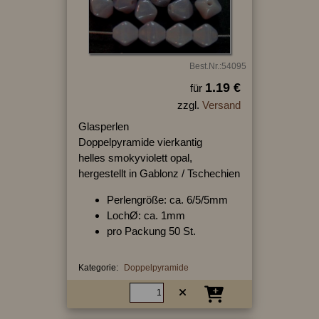
Best.Nr.:54095
1.19 €
für
zzgl.
Versand
Glasperlen
Doppelpyramide vierkantig
helles smokyviolett opal,
hergestellt in Gablonz / Tschechien
Perlengröße: ca. 6/5/5mm
LochØ: ca. 1mm
pro Packung 50 St.
Kategorie:
Doppelpyramide