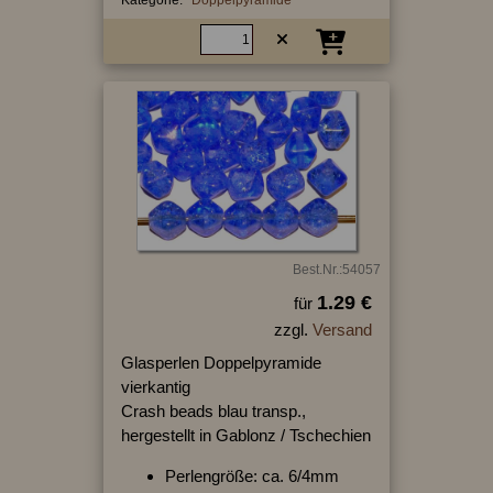
Kategorie:
Doppelpyramide
Best.Nr.:54057
1.29 €
für
zzgl.
Versand
Glasperlen Doppelpyramide
vierkantig
Crash beads blau transp.,
hergestellt in Gablonz / Tschechien
Perlengröße: ca. 6/4mm