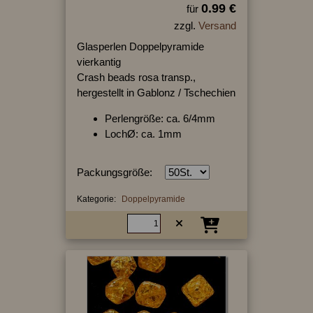
0.99 €
für
zzgl.
Versand
Glasperlen Doppelpyramide
vierkantig
Crash beads rosa transp.,
hergestellt in Gablonz / Tschechien
Perlengröße: ca. 6/4mm
LochØ: ca. 1mm
Packungsgröße:
Kategorie:
Doppelpyramide