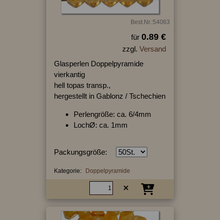
Best.Nr.:54063
0.89 €
für
zzgl.
Versand
Glasperlen Doppelpyramide
vierkantig
hell topas transp.,
hergestellt in Gablonz / Tschechien
Perlengröße: ca. 6/4mm
LochØ: ca. 1mm
Packungsgröße:
Kategorie:
Doppelpyramide