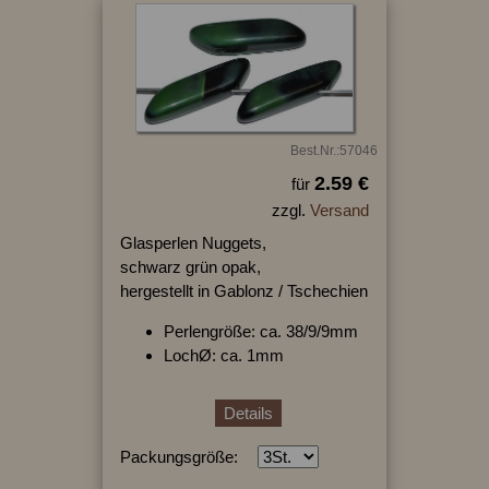
Best.Nr.:57046
2.59 €
für
zzgl.
Versand
Glasperlen Nuggets,
schwarz grün opak,
hergestellt in Gablonz / Tschechien
Perlengröße: ca. 38/9/9mm
LochØ: ca. 1mm
Details
Packungsgröße: