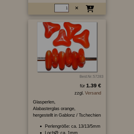
Best.Nr.:57283
1.39 €
für
zzgl.
Versand
Glasperlen,
Alabasterglas orange,
hergestellt in Gablonz / Tschechien
Perlengröße: ca. 13/13/5mm
LochØ: ca. 1mm