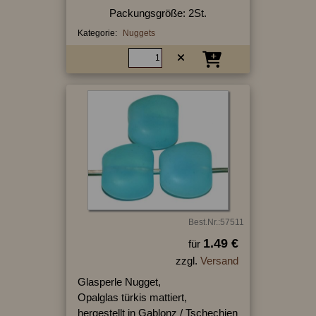
Packungsgröße: 2St.
Kategorie:
Nuggets
Best.Nr.:57511
1.49 €
für
zzgl.
Versand
Glasperle Nugget,
Opalglas türkis mattiert,
hergestellt in Gablonz / Tschechien