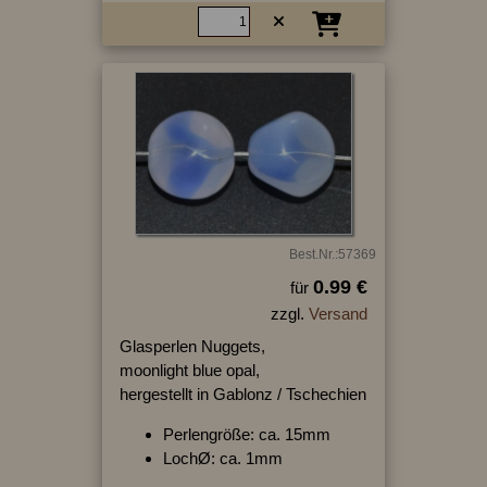
Best.Nr.:57369
0.99 €
für
zzgl.
Versand
Glasperlen Nuggets,
moonlight blue opal,
hergestellt in Gablonz / Tschechien
Perlengröße: ca. 15mm
LochØ: ca. 1mm