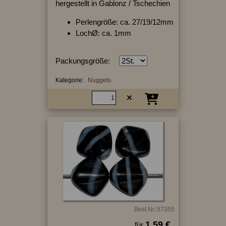
hergestellt in Gablonz / Tschechien
Perlengröße: ca. 27/19/12mm
LochØ: ca. 1mm
Packungsgröße:
Kategorie:
Nuggets
Best.Nr.:57355
1.59 €
für