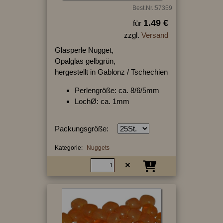
Best.Nr.:57359
1.49 €
für
zzgl.
Versand
Glasperle Nugget,
Opalglas gelbgrün,
hergestellt in Gablonz / Tschechien
Perlengröße: ca. 8/6/5mm
LochØ: ca. 1mm
Packungsgröße:
Kategorie:
Nuggets