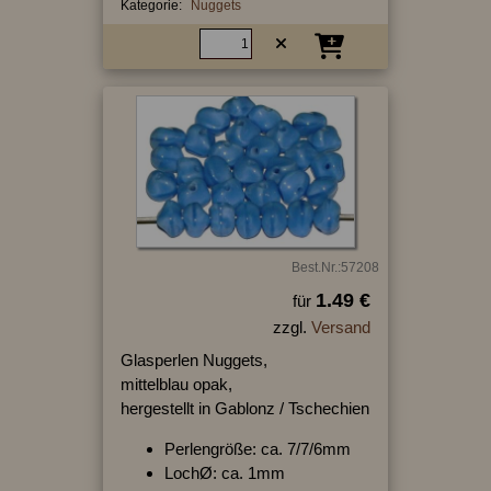
Kategorie:
Nuggets
Best.Nr.:57208
1.49 €
für
zzgl.
Versand
Glasperlen Nuggets,
mittelblau opak,
hergestellt in Gablonz / Tschechien
Perlengröße: ca. 7/7/6mm
LochØ: ca. 1mm