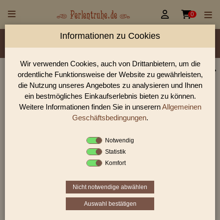


0
Informationen zu Cookies
Material/Glassorte
Sorte/Form
Farbe
Veredelung
Größen
Lochdurchmesser
Wir verwenden Cookies, auch von Drittanbietern, um die
ordentliche Funktionsweise der Website zu gewährleisten,
Perlen Shop für gedrückte Perlen Nuggets
die Nutzung unseres Angebotes zu analysieren und Ihnen
In unserem Perlen Shop finden sie zahlreich gedrückte Perlen
ein bestmögliches Einkaufserlebnis bieten zu können.
Nuggets und viele weiter Glasperlen.
Weitere Informationen finden Sie in unserern
Allgemeinen
Geschäftsbedingungen
.
Notwendig
Sie befinden sich in folgender Kategorie:
Statistik
gedrückte Perlen
|
Nuggets
Komfort
Nicht notwendige abwählen
1
2
3
›
»
Auswahl bestätigen