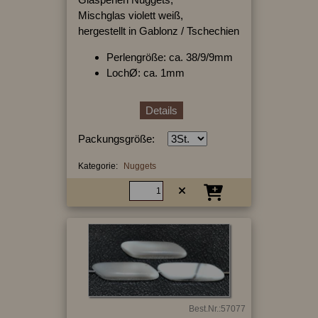
Mischglas violett weiß,
hergestellt in Gablonz / Tschechien
Perlengröße: ca. 38/9/9mm
LochØ: ca. 1mm
Details
Packungsgröße:
Kategorie:
Nuggets
Best.Nr.:57077