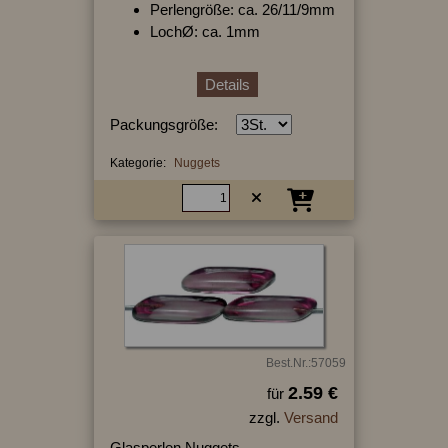
Perlengröße: ca. 26/11/9mm
LochØ: ca. 1mm
Details
Packungsgröße:
Kategorie:
Nuggets
Best.Nr.:57059
2.59 €
für
zzgl.
Versand
Glasperlen Nuggets,