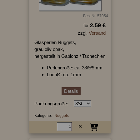
Best.Nr.:57054
2.59 €
für
zzgl.
Versand
Glasperlen Nuggets,
grau oliv opak,
hergestellt in Gablonz / Tschechien
Perlengröße: ca. 38/9/9mm
LochØ: ca. 1mm
Details
Packungsgröße:
Kategorie:
Nuggets