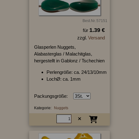
Best.Nr.:57151
1.39 €
für
zzgl.
Versand
Glasperlen Nuggets,
Alabasterglas / Malachitglas,
hergestellt in Gablonz / Tschechien
Perlengröße: ca. 24/13/10mm
LochØ: ca. 1mm
Packungsgröße:
Kategorie:
Nuggets