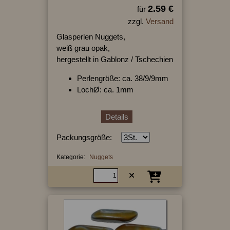
2.59 €
für
zzgl.
Versand
Glasperlen Nuggets,
weiß grau opak,
hergestellt in Gablonz / Tschechien
Perlengröße: ca. 38/9/9mm
LochØ: ca. 1mm
Details
Packungsgröße:
Kategorie:
Nuggets