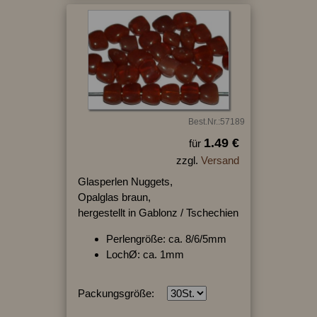
Best.Nr.:57189
1.49 €
für
zzgl.
Versand
Glasperlen Nuggets,
Opalglas braun,
hergestellt in Gablonz / Tschechien
Perlengröße: ca. 8/6/5mm
LochØ: ca. 1mm
Packungsgröße: