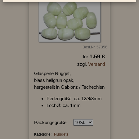
Best.Nr.:57356
1.59 €
für
zzgl.
Versand
Glasperle Nugget,
blass hellgrün opak,
hergestellt in Gablonz / Tschechien
Perlengröße: ca. 12/9/8mm
LochØ: ca. 1mm
Packungsgröße:
Kategorie:
Nuggets