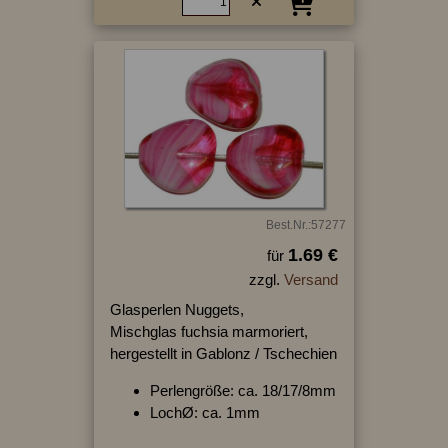
Best.Nr.:57277
1.69 €
für
zzgl.
Versand
Glasperlen Nuggets,
Mischglas fuchsia marmoriert,
hergestellt in Gablonz / Tschechien
Perlengröße: ca. 18/17/8mm
LochØ: ca. 1mm