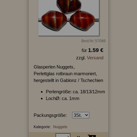
Best.Nr.:57086
1.59 €
für
zzgl.
Versand
Glasperlen Nuggets,
Perlettglas rotbraun marmoriert,
hergestellt in Gablonz / Tschechien
Perlengröße: ca. 18/13/12mm
LochØ: ca. 1mm
Packungsgröße:
Kategorie:
Nuggets