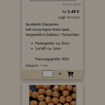
Best.Nr.:26645
1.49 €
für
zzgl.
Versand
facettierte Glasperlen,
hell russischgrün finish opak,
hergestellt in Gablonz / Tschechien
Perlengröße: ca. 5mm
LochØ: ca. 1mm
Packungsgröße: 30St.
Kategorie:
5 mm