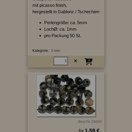
mit picasso finish,
hergestellt in Gablonz / Tschechien
Perlengröße: ca. 5mm
LochØ: ca. 1mm
pro Packung 50 St.
Kategorie:
5 mm
Best.Nr.:26045
1.59 €
für