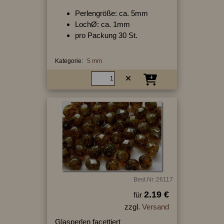
Perlengröße: ca. 5mm
LochØ: ca. 1mm
pro Packung 30 St.
Kategorie:
5 mm
Best.Nr.:26117
2.19 €
für
zzgl.
Versand
Glasperlen facettiert