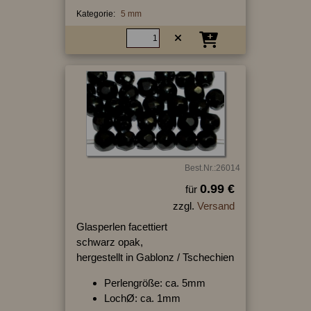
Kategorie:
5 mm
Best.Nr.:26014
0.99 €
für
zzgl.
Versand
Glasperlen facettiert
schwarz opak,
hergestellt in Gablonz / Tschechien
Perlengröße: ca. 5mm
LochØ: ca. 1mm