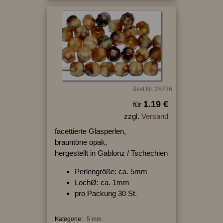
Best.Nr.:26736
1.19 €
für
zzgl.
Versand
facettierte Glasperlen,
brauntöne opak,
hergestellt in Gablonz / Tschechien
Perlengröße: ca. 5mm
LochØ: ca. 1mm
pro Packung 30 St.
Kategorie:
5 mm