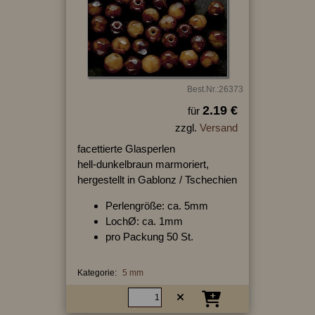
Best.Nr.:26373
2.19 €
für
zzgl.
Versand
facettierte Glasperlen
hell-dunkelbraun marmoriert,
hergestellt in Gablonz / Tschechien
Perlengröße: ca. 5mm
LochØ: ca. 1mm
pro Packung 50 St.
Kategorie:
5 mm