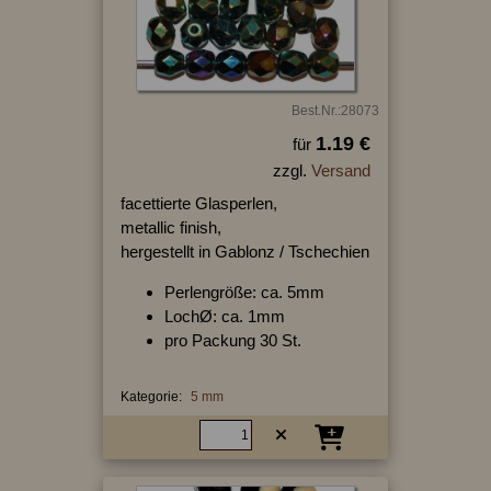
Best.Nr.:28073
1.19 €
für
zzgl.
Versand
facettierte Glasperlen,
metallic finish,
hergestellt in Gablonz / Tschechien
Perlengröße: ca. 5mm
LochØ: ca. 1mm
pro Packung 30 St.
Kategorie:
5 mm