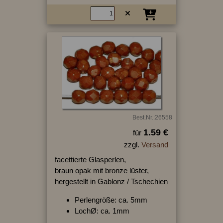
Best.Nr.:26558
1.59 €
für
zzgl.
Versand
facettierte Glasperlen,
braun opak mit bronze lüster,
hergestellt in Gablonz / Tschechien
Perlengröße: ca. 5mm
LochØ: ca. 1mm