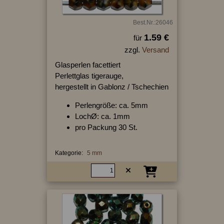
Best.Nr.:26046
1.59 €
für
zzgl.
Versand
Glasperlen facettiert
Perlettglas tigerauge,
hergestellt in Gablonz / Tschechien
Perlengröße: ca. 5mm
LochØ: ca. 1mm
pro Packung 30 St.
Kategorie:
5 mm