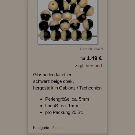
Best.Nr.:26470
1.49 €
für
zzgl.
Versand
Glasperlen facettiert
schwarz beige opak,
hergestellt in Gablonz / Tschechien
Perlengröße: ca. 5mm
LochØ: ca. 1mm
pro Packung 20 St.
Kategorie:
5 mm