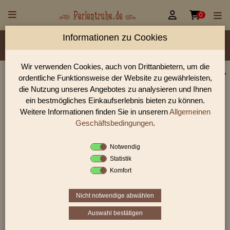


0
Informationen zu Cookies
Material/Glassorte
Sorte/Form
Farbe
Veredelung
Größen
Lochdurchmesser
Wir verwenden Cookies, auch von Drittanbietern, um die
ordentliche Funktionsweise der Website zu gewährleisten,
Perlen Shop für facettierte Glasperlen facettiert opak
die Nutzung unseres Angebotes zu analysieren und Ihnen
5,0 mm
ein bestmögliches Einkaufserlebnis bieten zu können.
Weitere Informationen finden Sie in unserern
Allgemeinen
In unserem Perlen Shop finden sie zahlreich facettierte
Glasperlen facettiert opak 5,0 mm und viele weiter Glasperlen.
Geschäftsbedingungen
.
Notwendig
Statistik
Sie befinden sich in folgender Kategorie:
Komfort
facettierte Glasperlen
|
facettiert opak
|
5 mm
Nicht notwendige abwählen
Auswahl bestätigen