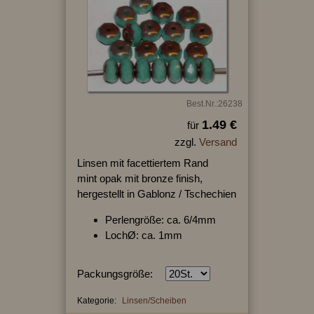
Best.Nr.:26238
1.49 €
für
zzgl.
Versand
Linsen mit facettiertem Rand
mint opak mit bronze finish,
hergestellt in Gablonz / Tschechien
Perlengröße: ca. 6/4mm
LochØ: ca. 1mm
Packungsgröße:
Kategorie:
Linsen/Scheiben