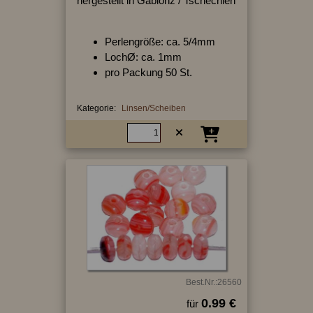
hergestellt in Gablonz / Tschechien
Perlengröße: ca. 5/4mm
LochØ: ca. 1mm
pro Packung 50 St.
Kategorie:
Linsen/Scheiben
Best.Nr.:26560
0.99 €
für