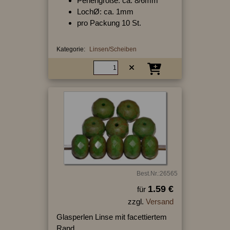
Perlengröße: ca. 8/6mm
LochØ: ca. 1mm
pro Packung 10 St.
Kategorie:
Linsen/Scheiben
Best.Nr.:26565
1.59 €
für
zzgl.
Versand
Glasperlen Linse mit facettiertem
Rand