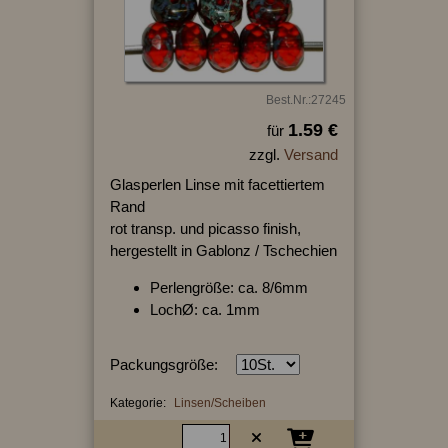
Best.Nr.:27245
1.59 €
für
zzgl.
Versand
Glasperlen Linse mit facettiertem
Rand
rot transp. und picasso finish,
hergestellt in Gablonz / Tschechien
Perlengröße: ca. 8/6mm
LochØ: ca. 1mm
Packungsgröße:
Kategorie:
Linsen/Scheiben