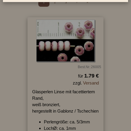
1
2
3
›
»
Best.Nr.:26005
1.79 €
für
zzgl.
Versand
Glasperlen Linse mit facettiertem
Rand,
weiß bronziert,
hergestellt in Gablonz / Tschechien
Perlengröße: ca. 5/3mm
LochØ: ca. 1mm