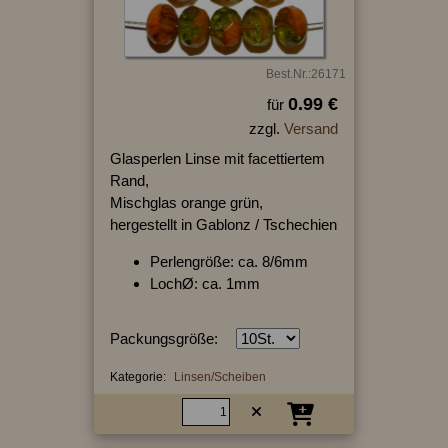
Best.Nr.:26171
0.99 €
für
zzgl.
Versand
Glasperlen Linse mit facettiertem
Rand,
Mischglas orange grün,
hergestellt in Gablonz / Tschechien
Perlengröße: ca. 8/6mm
LochØ: ca. 1mm
Packungsgröße:
Kategorie:
Linsen/Scheiben