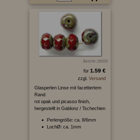
Best.Nr.:26055
1.59 €
für
zzgl.
Versand
Glasperlen Linse mit facettiertem
Rand
rot opak und picasso finish,
hergestellt in Gablonz / Tschechien
Perlengröße: ca. 8/6mm
LochØ: ca. 1mm