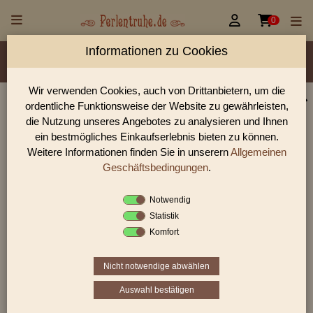


0
Informationen zu Cookies
Material/Glassorte
Sorte/Form
Farbe
Veredelung
Größen
Lochdurchmesser
Wir verwenden Cookies, auch von Drittanbietern, um die
ordentliche Funktionsweise der Website zu gewährleisten,
Perlen Shop für facettierte Glasperlen facettiert opak
die Nutzung unseres Angebotes zu analysieren und Ihnen
Linsen/Scheiben
ein bestmögliches Einkaufserlebnis bieten zu können.
Weitere Informationen finden Sie in unserern
Allgemeinen
In unserem Perlen Shop finden sie zahlreich facettierte
Glasperlen facettiert opak Linsen/Scheiben und viele weiter
Geschäftsbedingungen
.
Glasperlen.
Notwendig
Statistik
Komfort
Sie befinden sich in folgender Kategorie:
facettierte Glasperlen
|
facettiert
opak
|
Linsen/Scheiben
Nicht notwendige abwählen
Auswahl bestätigen