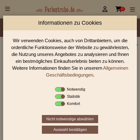


0
Informationen zu Cookies
Material/Glassorte
Sorte/Form
Farbe
Veredelung
Größen
Lochdurchmesser
Wir verwenden Cookies, auch von Drittanbietern, um die
ordentliche Funktionsweise der Website zu gewährleisten,
Perlen Shop für facettierte Glasperlen facettiert
die Nutzung unseres Angebotes zu analysieren und Ihnen
transparent 3,0 mm
ein bestmögliches Einkaufserlebnis bieten zu können.
Weitere Informationen finden Sie in unserern
Allgemeinen
In unserem Perlen Shop finden sie zahlreich facettierte
Glasperlen facettiert transparent 3,0 mm und viele weiter
Geschäftsbedingungen
.
Glasperlen.
Notwendig
Statistik
Komfort
Sie befinden sich in folgender Kategorie:
facettierte Glasperlen
|
facettiert transparent
|
facettiert
transparent
|
3 mm
Nicht notwendige abwählen
Auswahl bestätigen