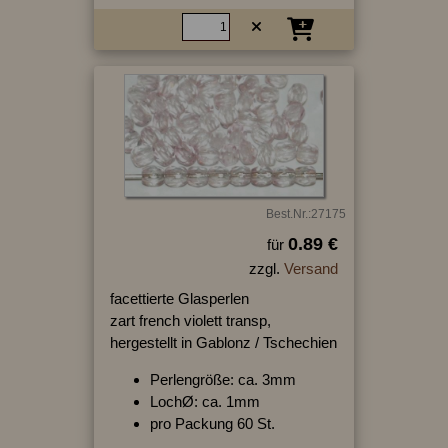
Best.Nr.:27175
0.89 €
für
zzgl.
Versand
facettierte Glasperlen
zart french violett transp,
hergestellt in Gablonz / Tschechien
Perlengröße: ca. 3mm
LochØ: ca. 1mm
pro Packung 60 St.