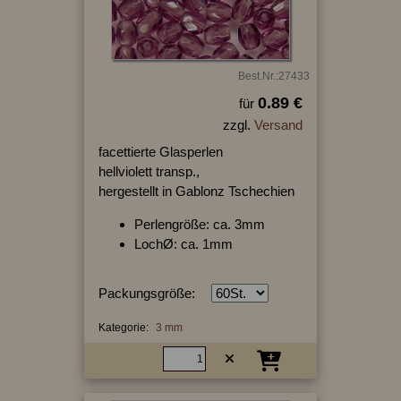
Best.Nr.:27433
0.89 €
für
zzgl.
Versand
facettierte Glasperlen
hellviolett transp.,
hergestellt in Gablonz Tschechien
Perlengröße: ca. 3mm
LochØ: ca. 1mm
Packungsgröße:
Kategorie:
3 mm