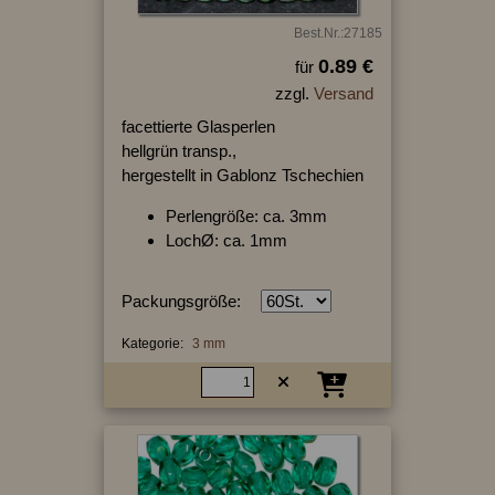
Best.Nr.:27185
0.89 €
für
zzgl.
Versand
facettierte Glasperlen
hellgrün transp.,
hergestellt in Gablonz Tschechien
Perlengröße: ca. 3mm
LochØ: ca. 1mm
Packungsgröße:
Kategorie:
3 mm