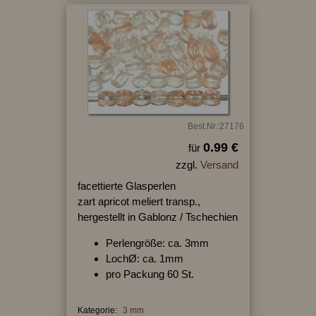
Best.Nr.:27176
0.99 €
für
zzgl.
Versand
facettierte Glasperlen
zart apricot meliert transp.,
hergestellt in Gablonz / Tschechien
Perlengröße: ca. 3mm
LochØ: ca. 1mm
pro Packung 60 St.
Kategorie:
3 mm