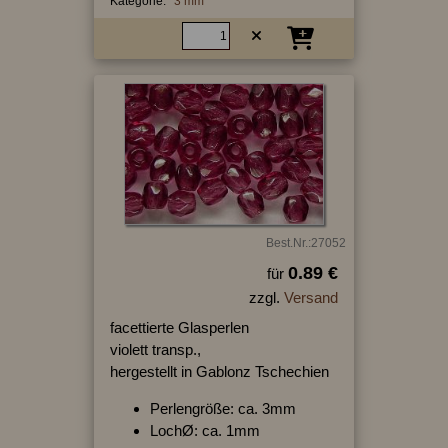
Kategorie:
3 mm
Best.Nr.:27052
0.89 €
für
zzgl.
Versand
facettierte Glasperlen
violett transp.,
hergestellt in Gablonz Tschechien
Perlengröße: ca. 3mm
LochØ: ca. 1mm