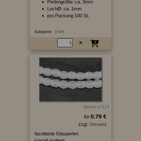
Perlengröße: ca. 3mm
LochØ: ca. 1mm
pro Packung 100 St.
Kategorie:
3 mm
Best.Nr.:27123
0.79 €
für
zzgl.
Versand
facettierte Glasperlen
kristall mattiert,