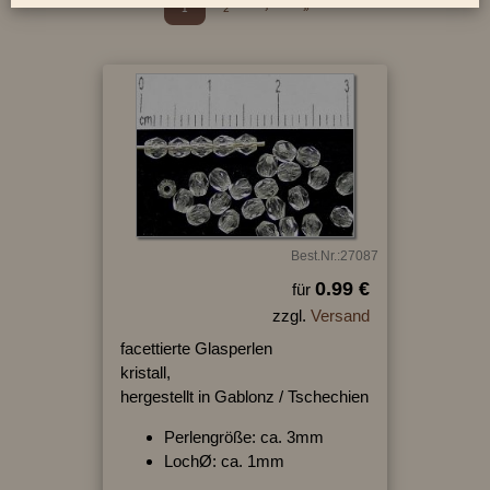
1
2
›
»
Best.Nr.:27087
0.99 €
für
zzgl.
Versand
facettierte Glasperlen
kristall,
hergestellt in Gablonz / Tschechien
Perlengröße: ca. 3mm
LochØ: ca. 1mm