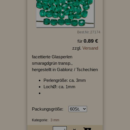
Best.Nr.:27174
0.89 €
für
zzgl.
Versand
facettierte Glasperlen
smaragdgrün transp.,
hergestellt in Gablonz / Tschechien
Perlengröße: ca. 3mm
LochØ: ca. 1mm
Packungsgröße:
Kategorie:
3 mm