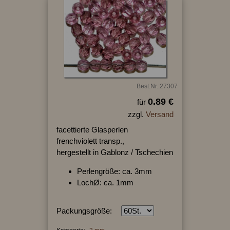
Best.Nr.:27307
0.89 €
für
zzgl.
Versand
facettierte Glasperlen
frenchviolett transp.,
hergestellt in Gablonz / Tschechien
Perlengröße: ca. 3mm
LochØ: ca. 1mm
Packungsgröße: