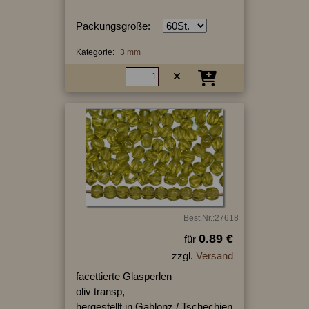
Packungsgröße:
Kategorie:
3 mm
Best.Nr.:27618
0.89 €
für
zzgl.
Versand
facettierte Glasperlen
oliv transp,
hergestellt in Gablonz / Tschechien