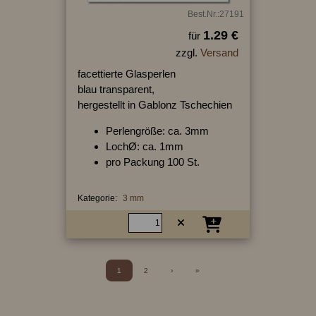
Best.Nr.:27191
1.29 €
für
zzgl.
Versand
facettierte Glasperlen
blau transparent,
hergestellt in Gablonz Tschechien
Perlengröße: ca. 3mm
LochØ: ca. 1mm
pro Packung 100 St.
Kategorie:
3 mm
1
2
›
»