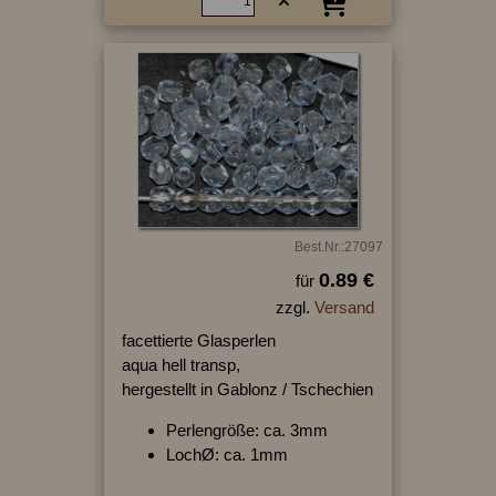
Best.Nr.:27097
0.89 €
für
zzgl.
Versand
facettierte Glasperlen
aqua hell transp,
hergestellt in Gablonz / Tschechien
Perlengröße: ca. 3mm
LochØ: ca. 1mm