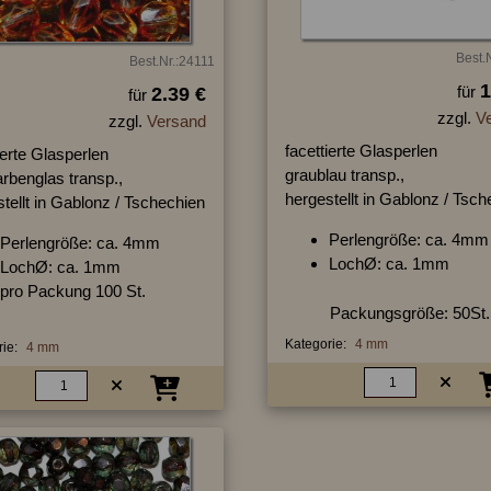
Best.
Best.Nr.:24111
1
für
2.39 €
für
zzgl.
V
zzgl.
Versand
facettierte Glasperlen
ierte Glasperlen
graublau transp.,
rbenglas transp.,
hergestellt in Gablonz / Tsc
tellt in Gablonz / Tschechien
Perlengröße: ca. 4mm
Perlengröße: ca. 4mm
LochØ: ca. 1mm
LochØ: ca. 1mm
pro Packung 100 St.
Packungsgröße: 50St.
Kategorie:
4 mm
ie:
4 mm