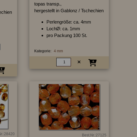
topas transp.,
hergestellt in Gablonz / Tschechien
hechien
Perlengröße: ca. 4mm
LochØ: ca. 1mm
pro Packung 100 St.
Kategorie:
4 mm
Nr.:28420
Best.Nr.:27125