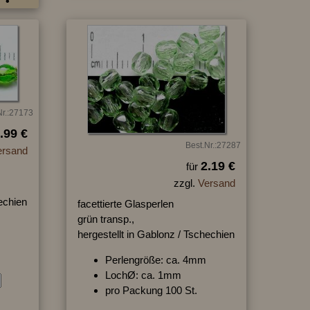
Nr.:27173
.99 €
Best.Nr.:27287
ersand
2.19 €
für
zzgl.
Versand
hechien
facettierte Glasperlen
grün transp.,
hergestellt in Gablonz / Tschechien
Perlengröße: ca. 4mm
LochØ: ca. 1mm
pro Packung 100 St.