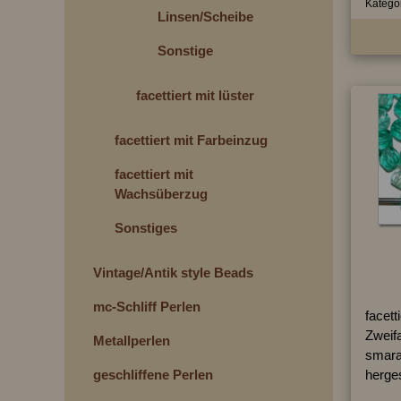
Kategor
Linsen/Scheiben
Sonstige
facettiert mit lüster
facettiert mit Farbeinzug
facettiert mit
Wachsüberzug
Sonstiges
Vintage/Antik style Beads
mc-Schliff Perlen
facett
Zweifa
Metallperlen
smara
geschliffene Perlen
herges