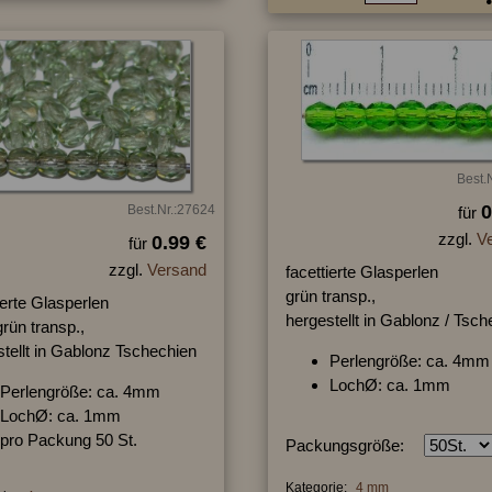
Best.
0
Best.Nr.:27624
für
zzgl.
V
0.99 €
für
zzgl.
Versand
facettierte Glasperlen
grün transp.,
ierte Glasperlen
hergestellt in Gablonz / Tsc
rün transp.,
tellt in Gablonz Tschechien
Perlengröße: ca. 4mm
LochØ: ca. 1mm
Perlengröße: ca. 4mm
LochØ: ca. 1mm
pro Packung 50 St.
Packungsgröße:
Kategorie:
4 mm