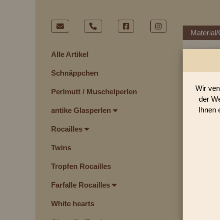
Material/
Alle Artikel
Schnäppchen
Wir ver
Perlmutt / Muschelperlen
der We
Ihnen 
antike Glasperlen
Rocailles
Twins
Tropfen Rocailles
Farfalle Rocailles
White hearts