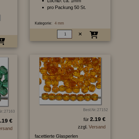
LochØ: ca. 1mm
pro Packung 50 St.
Kategorie:
4 mm
Best.Nr.:27152
Nr.:27163
2.19 €
für
.19 €
zzgl.
Versand
ersand
facettierte Glasperlen