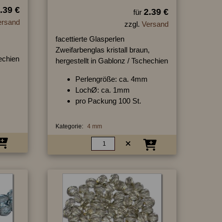
.39 €
2.39 €
für
ersand
zzgl.
Versand
facettierte Glasperlen
Zweifarbenglas kristall braun,
hechien
hergestellt in Gablonz / Tschechien
Perlengröße: ca. 4mm
LochØ: ca. 1mm
pro Packung 100 St.
Kategorie:
4 mm