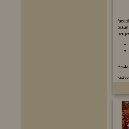
facett
braun 
herges
Packu
Kategor