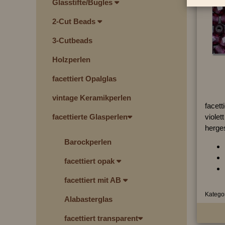
Glasstifte/Bugles
2-Cut Beads
3-Cutbeads
Holzperlen
facettiert Opalglas
vintage Keramikperlen
facett
violett
facettierte Glasperlen
herges
Barockperlen
facettiert opak
facettiert mit AB
Kategor
Alabasterglas
facettiert transparent