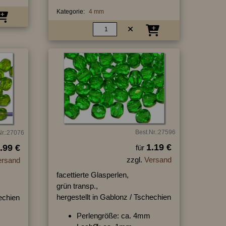
Kategorie:
4 mm
Best.Nr.:27596
Nr.:27076
1.19 €
.99 €
für
zzgl.
Versand
ersand
facettierte Glasperlen,
grün transp.,
hergestellt in Gablonz / Tschechien
hechien
Perlengröße: ca. 4mm