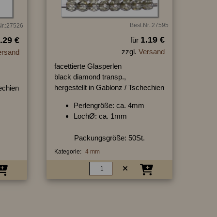
Best.Nr.:27595
Nr.:27526
1.19 €
.29 €
für
zzgl.
Versand
ersand
facettierte Glasperlen
black diamond transp.,
hergestellt in Gablonz / Tschechien
hechien
Perlengröße: ca. 4mm
LochØ: ca. 1mm
Packungsgröße: 50St.
Kategorie:
4 mm