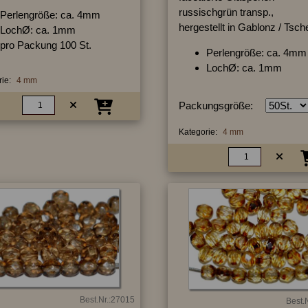
russischgrün transp.,
Perlengröße: ca. 4mm
hergestellt in Gablonz / Tsc
LochØ: ca. 1mm
pro Packung 100 St.
Perlengröße: ca. 4mm
LochØ: ca. 1mm
ie:
4 mm
Packungsgröße:
Kategorie:
4 mm
Best.Nr.:27015
Best.