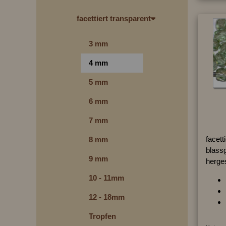
facettiert transparent
3 mm
4 mm
5 mm
6 mm
7 mm
facett
8 mm
blassg
9 mm
herges
10 - 11mm
12 - 18mm
Tropfen