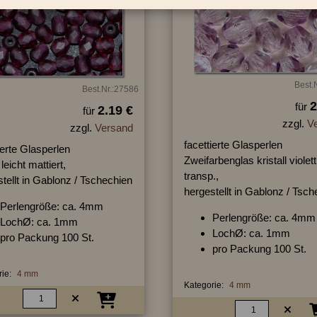
Best.
Best.Nr.:27586
2
für
2.19 €
für
zzgl.
V
zzgl.
Versand
facettierte Glasperlen
ierte Glasperlen
Zweifarbenglas kristall violett
 leicht mattiert,
transp.,
tellt in Gablonz / Tschechien
hergestellt in Gablonz / Tsc
Perlengröße: ca. 4mm
Perlengröße: ca. 4mm
LochØ: ca. 1mm
LochØ: ca. 1mm
pro Packung 100 St.
pro Packung 100 St.
ie:
4 mm
Kategorie:
4 mm