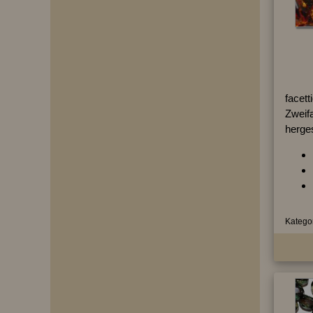
facett
Zweifa
herges
Kategor