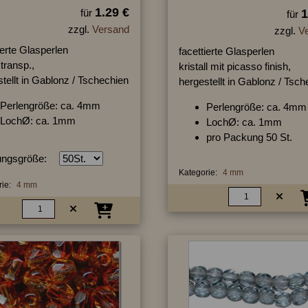
1.29 €
für
1
für
zzgl.
Versand
zzgl.
V
ierte Glasperlen
facettierte Glasperlen
transp.,
kristall mit picasso finish,
tellt in Gablonz / Tschechien
hergestellt in Gablonz / Tsc
Perlengröße: ca. 4mm
Perlengröße: ca. 4mm
LochØ: ca. 1mm
LochØ: ca. 1mm
pro Packung 50 St.
ngsgröße:
Kategorie:
4 mm
ie:
4 mm