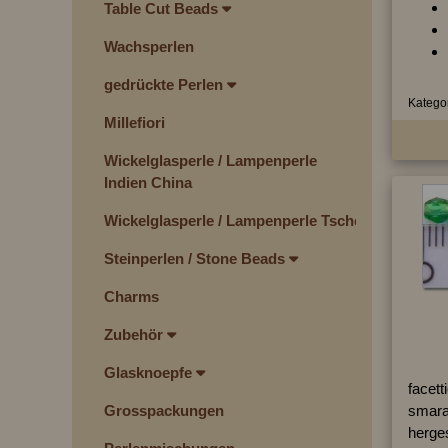
Table Cut Beads
Wachsperlen
gedrückte Perlen
Kategor
Millefiori
Wickelglasperle / Lampenperle
Indien China
Wickelglasperle / Lampenperle Tschechien
Steinperlen / Stone Beads
Charms
Zubehör
Glasknoepfe
facett
Grosspackungen
smara
herges