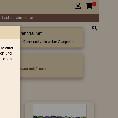
0


Lochdurchmesser
tiert transparent 4,0 mm
rt transparent 4,0 mm und viele weiter Glasperlen.
onsweise
ren und
ationen
ategorie:
cettiert transparent
|
4 mm
3