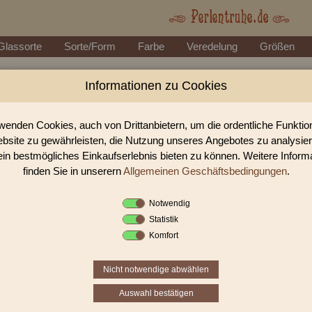
Glassorte
Sorte/Form
Farbe
Veredelung
Größen
Informationen zu Cookies
Perlen Shop für facettierte Glasperlen facet
In unserem Perlen Shop finden sie zahlreich facettierte Glasperlen facettie
wenden Cookies, auch von Drittanbietern, um die ordentliche Funkti
bsite zu gewährleisten, die Nutzung unseres Angebotes zu analysie
ein bestmögliches Einkaufserlebnis bieten zu können. Weitere Inform
Sie befinden sich in folgender K
finden Sie in unserern
Allgemeinen Geschäftsbedingungen
.
facettierte Glasperlen
|
facettiert transparent
|
fa
Notwendig
Statistik
«
‹
1
2
Komfort
Nicht notwendige abwählen
Auswahl bestätigen