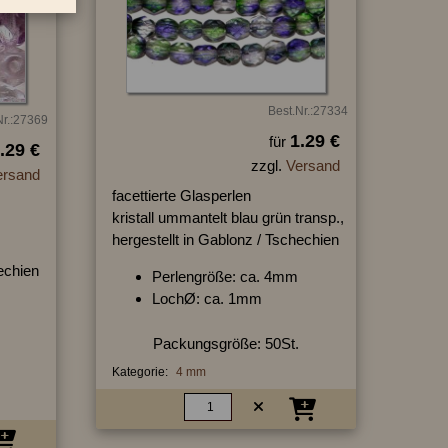
Best.Nr.:27334
Nr.:27369
1.29 €
für
.29 €
zzgl.
Versand
ersand
facettierte Glasperlen
kristall ummantelt blau grün transp.,
hergestellt in Gablonz / Tschechien
hechien
Perlengröße: ca. 4mm
LochØ: ca. 1mm
Packungsgröße: 50St.
Kategorie:
4 mm