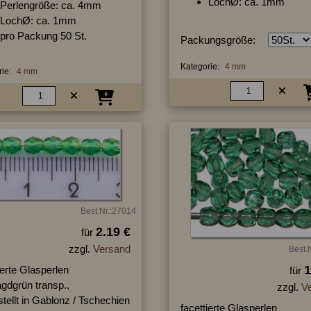
LochØ: ca. 1mm
Perlengröße: ca. 4mm
LochØ: ca. 1mm
pro Packung 50 St.
Packungsgröße:
Kategorie:
4 mm
ie:
4 mm
Best.Nr.:27014
2.19 €
für
zzgl.
Versand
Best.
1
ierte Glasperlen
für
gdgrün transp.,
zzgl.
V
tellt in Gablonz / Tschechien
facettierte Glasperlen