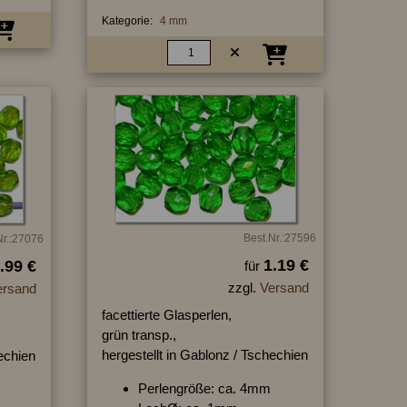
Kategorie:
4 mm
Best.Nr.:27596
Nr.:27076
1.19 €
.99 €
für
zzgl.
Versand
ersand
facettierte Glasperlen,
grün transp.,
hergestellt in Gablonz / Tschechien
hechien
Perlengröße: ca. 4mm