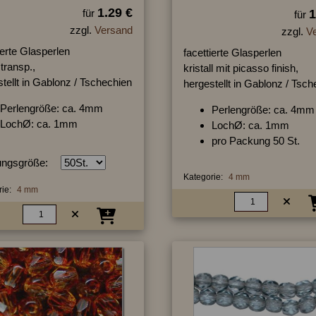
1.29 €
für
1
für
zzgl.
Versand
zzgl.
V
ierte Glasperlen
facettierte Glasperlen
transp.,
kristall mit picasso finish,
tellt in Gablonz / Tschechien
hergestellt in Gablonz / Tsc
Perlengröße: ca. 4mm
Perlengröße: ca. 4mm
LochØ: ca. 1mm
LochØ: ca. 1mm
pro Packung 50 St.
ngsgröße:
Kategorie:
4 mm
ie:
4 mm