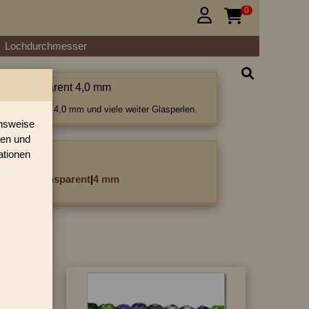
0


Lochdurchmesser
tiert transparent 4,0 mm
rt transparent 4,0 mm und viele weiter Glasperlen.
onsweise
ren und
ationen
ategorie:
cettiert transparent
|
4 mm
3