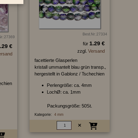
Best.Nr.:27334
Nr.:27369
1.29 €
für
.29 €
zzgl.
Versand
ersand
facettierte Glasperlen
kristall ummantelt blau grün transp.,
hergestellt in Gablonz / Tschechien
hechien
Perlengröße: ca. 4mm
LochØ: ca. 1mm
Packungsgröße: 50St.
Kategorie:
4 mm