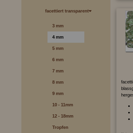
facettiert transparent
3 mm
4 mm
5 mm
6 mm
7 mm
facett
8 mm
blassg
9 mm
herges
10 - 11mm
12 - 18mm
Tropfen