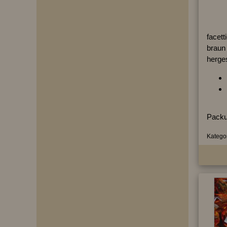
facett
braun 
herges
Packu
Kategor