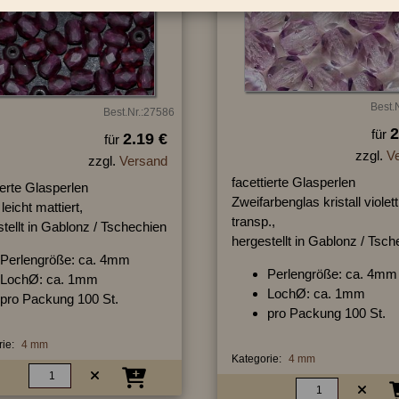
Best.
Best.Nr.:27586
2
für
2.19 €
für
zzgl.
V
zzgl.
Versand
facettierte Glasperlen
ierte Glasperlen
Zweifarbenglas kristall violett
 leicht mattiert,
transp.,
tellt in Gablonz / Tschechien
hergestellt in Gablonz / Tsc
Perlengröße: ca. 4mm
Perlengröße: ca. 4mm
LochØ: ca. 1mm
LochØ: ca. 1mm
pro Packung 100 St.
pro Packung 100 St.
ie:
4 mm
Kategorie:
4 mm