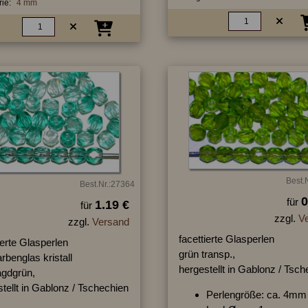
ie:
4 mm
Best.
Best.Nr.:27364
0
für
1.19 €
für
zzgl.
V
zzgl.
Versand
facettierte Glasperlen
ierte Glasperlen
grün transp.,
rbenglas kristall
hergestellt in Gablonz / Tsc
gdgrün,
tellt in Gablonz / Tschechien
Perlengröße: ca. 4mm