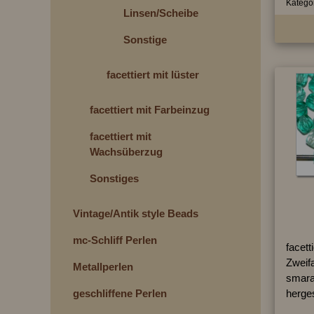
Kategor
Linsen/Scheiben
Sonstige
facettiert mit lüster
facettiert mit Farbeinzug
facettiert mit
Wachsüberzug
Sonstiges
Vintage/Antik style Beads
mc-Schliff Perlen
facett
Zweifa
Metallperlen
smara
geschliffene Perlen
herges