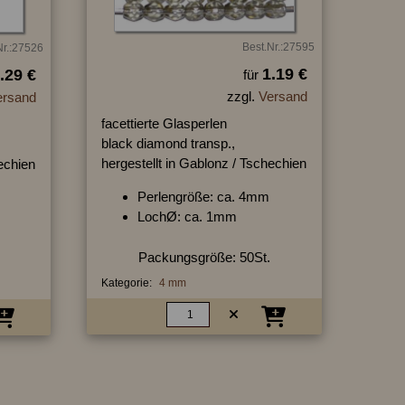
Best.Nr.:27595
Nr.:27526
1.19 €
.29 €
für
zzgl.
Versand
ersand
facettierte Glasperlen
black diamond transp.,
hergestellt in Gablonz / Tschechien
hechien
Perlengröße: ca. 4mm
LochØ: ca. 1mm
Packungsgröße: 50St.
Kategorie:
4 mm