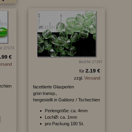
Nr.:27173
.99 €
Best.Nr.:27287
ersand
2.19 €
für
zzgl.
Versand
hechien
facettierte Glasperlen
grün transp.,
hergestellt in Gablonz / Tschechien
Perlengröße: ca. 4mm
LochØ: ca. 1mm
pro Packung 100 St.