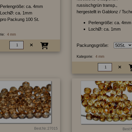
russischgrün transp.,
Perlengröße: ca. 4mm
hergestellt in Gablonz / Tsc
LochØ: ca. 1mm
pro Packung 100 St.
Perlengröße: ca. 4mm
LochØ: ca. 1mm
ie:
4 mm
Packungsgröße:
Kategorie:
4 mm
Best.Nr.:27015
Best.