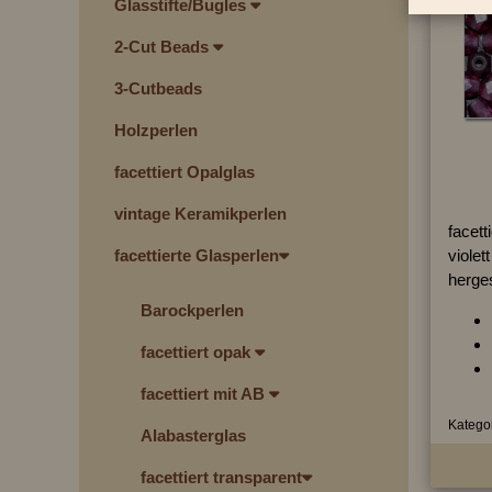
Glasstifte/Bugles
2-Cut Beads
3-Cutbeads
Holzperlen
facettiert Opalglas
vintage Keramikperlen
facett
violett
facettierte Glasperlen
herges
Barockperlen
facettiert opak
facettiert mit AB
Kategor
Alabasterglas
facettiert transparent