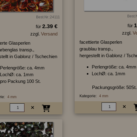
Best.
Best.Nr.:24111
1
für
2.39 €
für
zzgl.
V
zzgl.
Versand
facettierte Glasperlen
ierte Glasperlen
graublau transp.,
rbenglas transp.,
hergestellt in Gablonz / Tsc
tellt in Gablonz / Tschechien
Perlengröße: ca. 4mm
Perlengröße: ca. 4mm
LochØ: ca. 1mm
LochØ: ca. 1mm
pro Packung 100 St.
Packungsgröße: 50St.
Kategorie:
4 mm
ie:
4 mm