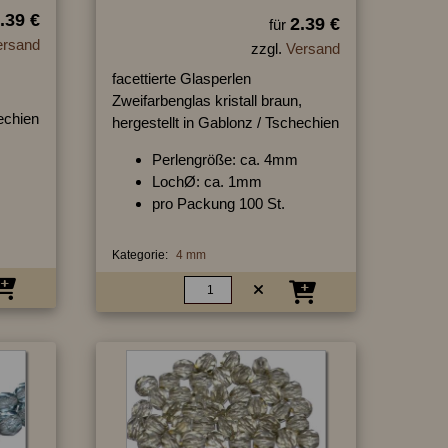
.39 €
2.39 €
für
ersand
zzgl.
Versand
facettierte Glasperlen
Zweifarbenglas kristall braun,
hechien
hergestellt in Gablonz / Tschechien
Perlengröße: ca. 4mm
LochØ: ca. 1mm
pro Packung 100 St.
Kategorie:
4 mm