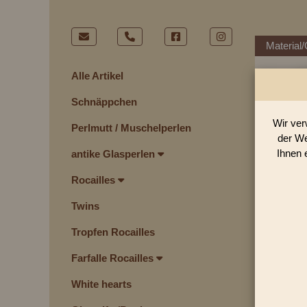
Material/
Alle Artikel
Schnäppchen
Wir ver
Perlmutt / Muschelperlen
der We
Ihnen 
antike Glasperlen
Rocailles
Twins
Tropfen Rocailles
Farfalle Rocailles
White hearts