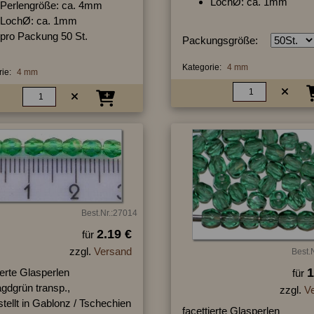
LochØ: ca. 1mm
Perlengröße: ca. 4mm
LochØ: ca. 1mm
pro Packung 50 St.
Packungsgröße:
Kategorie:
4 mm
ie:
4 mm
Best.Nr.:27014
2.19 €
für
zzgl.
Versand
Best.
1
ierte Glasperlen
für
gdgrün transp.,
zzgl.
V
tellt in Gablonz / Tschechien
facettierte Glasperlen