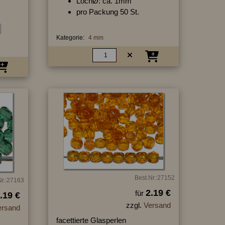
LochØ: ca. 1mm
pro Packung 50 St.
Kategorie:
4 mm
Best.Nr.:27152
Nr.:27163
2.19 €
für
.19 €
zzgl.
Versand
ersand
facettierte Glasperlen