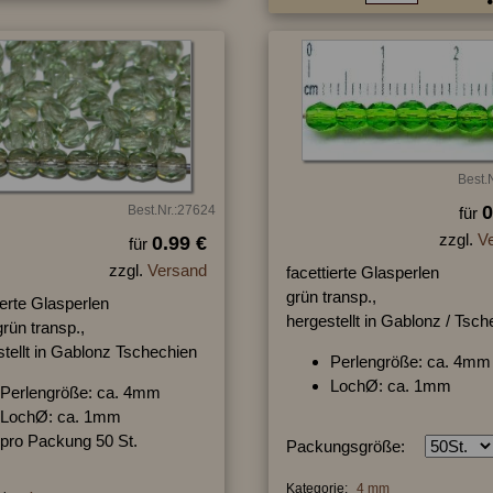
Best.
0
Best.Nr.:27624
für
zzgl.
V
0.99 €
für
zzgl.
Versand
facettierte Glasperlen
grün transp.,
ierte Glasperlen
hergestellt in Gablonz / Tsc
rün transp.,
tellt in Gablonz Tschechien
Perlengröße: ca. 4mm
LochØ: ca. 1mm
Perlengröße: ca. 4mm
LochØ: ca. 1mm
pro Packung 50 St.
Packungsgröße:
Kategorie:
4 mm