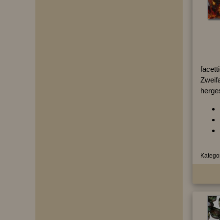
facett
Zweifa
herges
Kategor