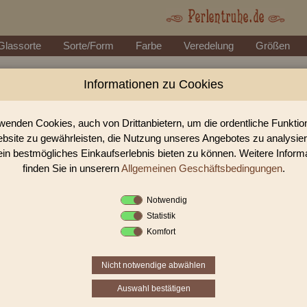
Glassorte
Sorte/Form
Farbe
Veredelung
Größen
Informationen zu Cookies
Perlen Shop für facettierte Glasperlen facet
In unserem Perlen Shop finden sie zahlreich facettierte Glasperlen facettie
wenden Cookies, auch von Drittanbietern, um die ordentliche Funkti
bsite zu gewährleisten, die Nutzung unseres Angebotes zu analysie
ein bestmögliches Einkaufserlebnis bieten zu können. Weitere Inform
Sie befinden sich in folgender K
finden Sie in unserern
Allgemeinen Geschäftsbedingungen
.
facettierte Glasperlen
|
facettiert transparent
|
fa
Notwendig
Statistik
«
‹
1
2
Komfort
Nicht notwendige abwählen
Auswahl bestätigen