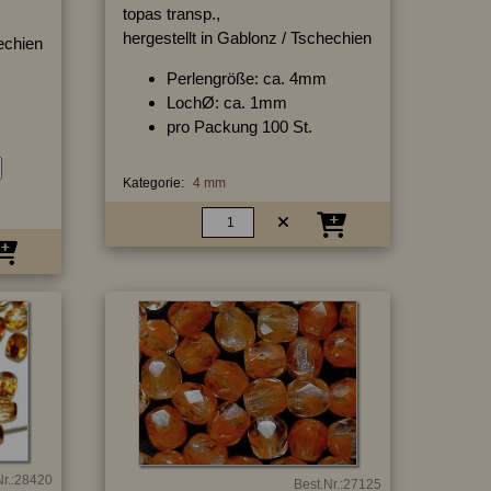
topas transp.,
hergestellt in Gablonz / Tschechien
hechien
Perlengröße: ca. 4mm
LochØ: ca. 1mm
pro Packung 100 St.
Kategorie:
4 mm
Nr.:28420
Best.Nr.:27125