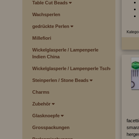
Table Cut Beads
Wachsperlen
gedrückte Perlen
Kategor
Millefiori
Wickelglasperle / Lampenperle
Indien China
Wickelglasperle / Lampenperle Tschechien
Steinperlen / Stone Beads
Charms
Zubehör
Glasknoepfe
facett
Grosspackungen
smara
herges