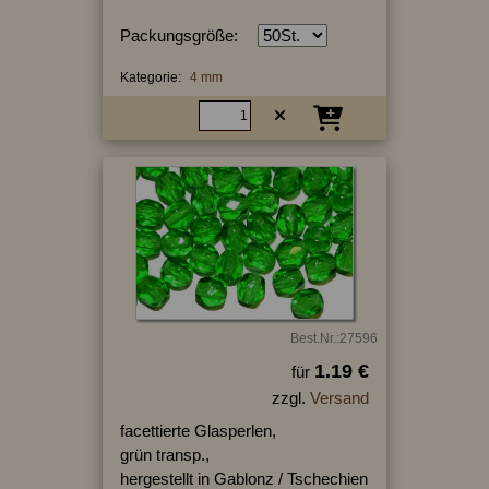
Packungsgröße:
Kategorie:
4 mm
Best.Nr.:27596
1.19 €
für
zzgl.
Versand
facettierte Glasperlen,
grün transp.,
hergestellt in Gablonz / Tschechien