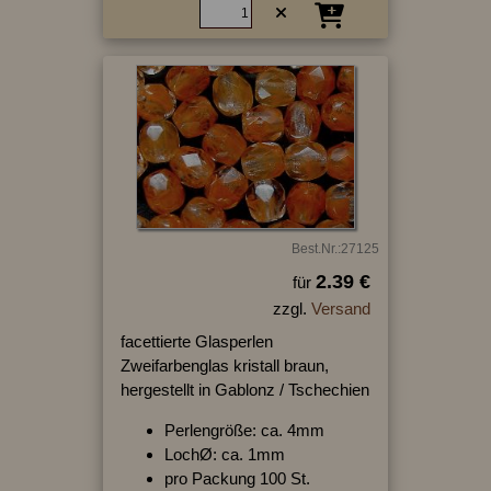
Best.Nr.:27125
2.39 €
für
zzgl.
Versand
facettierte Glasperlen
Zweifarbenglas kristall braun,
hergestellt in Gablonz / Tschechien
Perlengröße: ca. 4mm
LochØ: ca. 1mm
pro Packung 100 St.