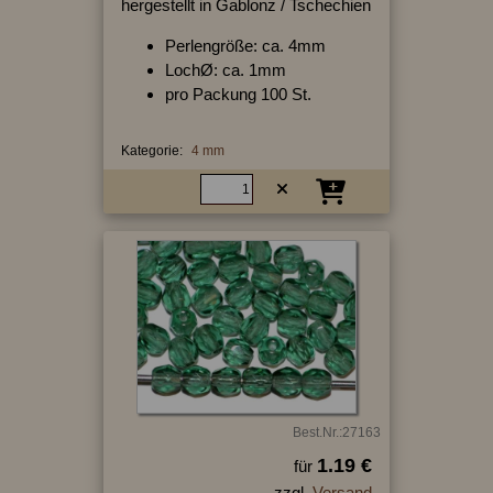
hergestellt in Gablonz / Tschechien
Perlengröße: ca. 4mm
LochØ: ca. 1mm
pro Packung 100 St.
Kategorie:
4 mm
Best.Nr.:27163
1.19 €
für
zzgl.
Versand