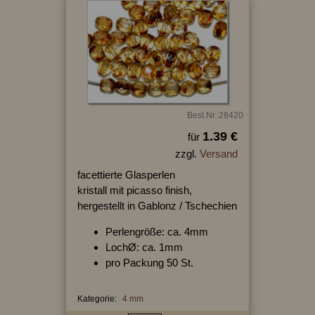
Best.Nr.:28420
1.39 €
für
zzgl.
Versand
facettierte Glasperlen
kristall mit picasso finish,
hergestellt in Gablonz / Tschechien
Perlengröße: ca. 4mm
LochØ: ca. 1mm
pro Packung 50 St.
Kategorie:
4 mm