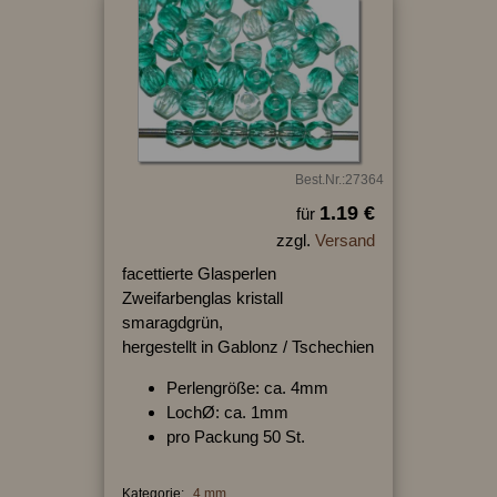
Best.Nr.:27364
1.19 €
für
zzgl.
Versand
facettierte Glasperlen
Zweifarbenglas kristall
smaragdgrün,
hergestellt in Gablonz / Tschechien
Perlengröße: ca. 4mm
LochØ: ca. 1mm
pro Packung 50 St.
Kategorie:
4 mm