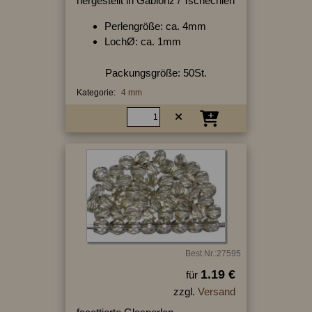
hergestellt in Gablonz / Tschechien
Perlengröße: ca. 4mm
LochØ: ca. 1mm
Packungsgröße: 50St.
Kategorie:
4 mm
Best.Nr.:27595
1.19 €
für
zzgl.
Versand