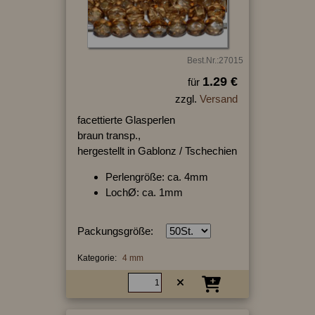
Best.Nr.:27015
1.29 €
für
zzgl.
Versand
facettierte Glasperlen
braun transp.,
hergestellt in Gablonz / Tschechien
Perlengröße: ca. 4mm
LochØ: ca. 1mm
Packungsgröße:
Kategorie:
4 mm