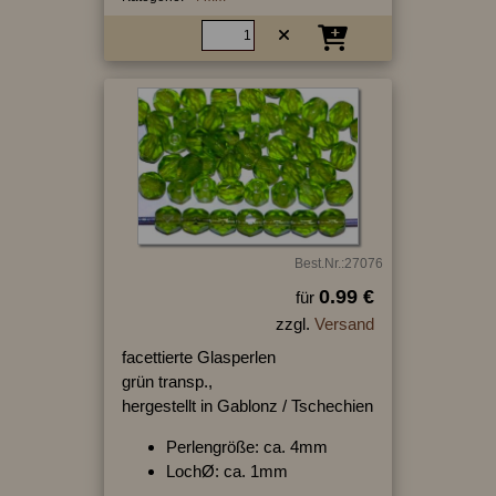
Best.Nr.:27076
0.99 €
für
zzgl.
Versand
facettierte Glasperlen
grün transp.,
hergestellt in Gablonz / Tschechien
Perlengröße: ca. 4mm
LochØ: ca. 1mm