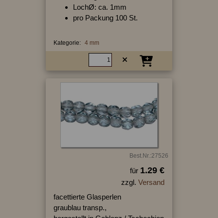
LochØ: ca. 1mm
pro Packung 100 St.
Kategorie:
4 mm
Best.Nr.:27526
1.29 €
für
zzgl.
Versand
facettierte Glasperlen
graublau transp.,