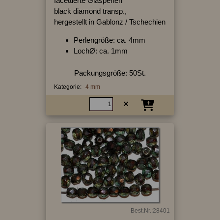
facettierte Glasperlen
black diamond transp.,
hergestellt in Gablonz / Tschechien
Perlengröße: ca. 4mm
LochØ: ca. 1mm
Packungsgröße: 50St.
Kategorie:
4 mm
Best.Nr.:28401