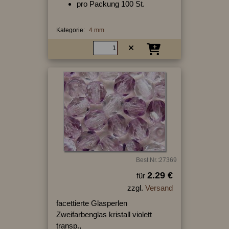
pro Packung 100 St.
Kategorie:
4 mm
Best.Nr.:27369
2.29 €
für
zzgl.
Versand
facettierte Glasperlen
Zweifarbenglas kristall violett
transp.,