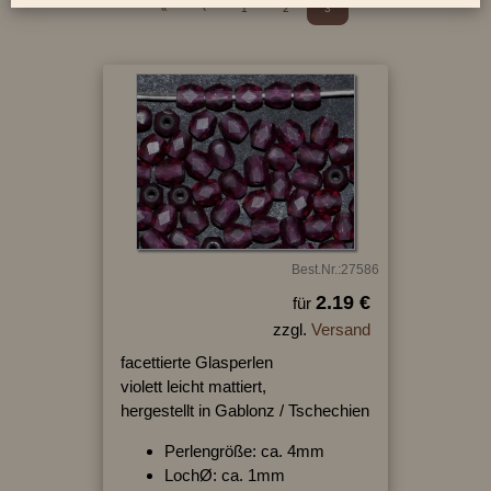
«
‹
1
2
3
Best.Nr.:27586
2.19 €
für
zzgl.
Versand
facettierte Glasperlen
violett leicht mattiert,
hergestellt in Gablonz / Tschechien
Perlengröße: ca. 4mm
LochØ: ca. 1mm