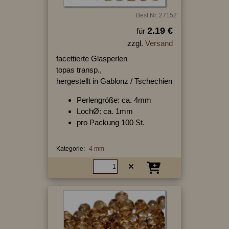
Best.Nr.:27152
2.19 €
für
zzgl.
Versand
facettierte Glasperlen
topas transp.,
hergestellt in Gablonz / Tschechien
Perlengröße: ca. 4mm
LochØ: ca. 1mm
pro Packung 100 St.
Kategorie:
4 mm