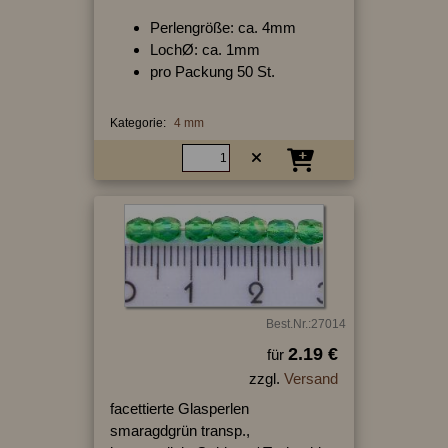
Perlengröße: ca. 4mm
LochØ: ca. 1mm
pro Packung 50 St.
Kategorie:
4 mm
Best.Nr.:27014
2.19 €
für
zzgl.
Versand
facettierte Glasperlen
smaragdgrün transp.,