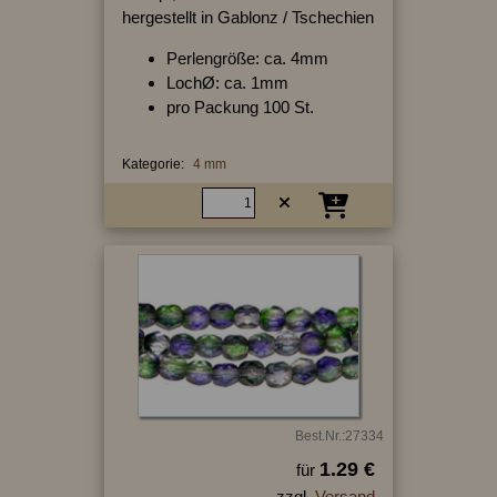
hergestellt in Gablonz / Tschechien
Perlengröße: ca. 4mm
LochØ: ca. 1mm
pro Packung 100 St.
Kategorie:
4 mm
Best.Nr.:27334
1.29 €
für
zzgl.
Versand