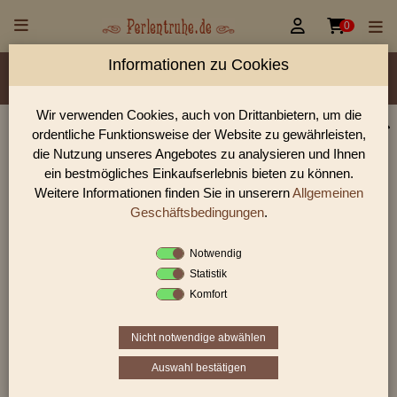


0
Informationen zu Cookies
Material/Glassorte
Sorte/Form
Farbe
Veredelung
Größen
Lochdurchmesser
Wir verwenden Cookies, auch von Drittanbietern, um die
ordentliche Funktionsweise der Website zu gewährleisten,
Perlen Shop für facettierte Glasperlen facettiert
die Nutzung unseres Angebotes zu analysieren und Ihnen
transparent 4,0 mm
ein bestmögliches Einkaufserlebnis bieten zu können.
Weitere Informationen finden Sie in unserern
Allgemeinen
In unserem Perlen Shop finden sie zahlreich facettierte
Glasperlen facettiert transparent 4,0 mm und viele weiter
Geschäftsbedingungen
.
Glasperlen.
Notwendig
Statistik
Komfort
Sie befinden sich in folgender Kategorie:
facettierte Glasperlen
|
facettiert transparent
|
facettiert
transparent
|
4 mm
Nicht notwendige abwählen
Auswahl bestätigen