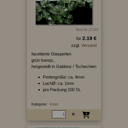
Best.Nr.:27287
2.19 €
für
zzgl.
Versand
facettierte Glasperlen
grün transp.,
hergestellt in Gablonz / Tschechien
Perlengröße: ca. 4mm
LochØ: ca. 1mm
pro Packung 100 St.
Kategorie:
4 mm