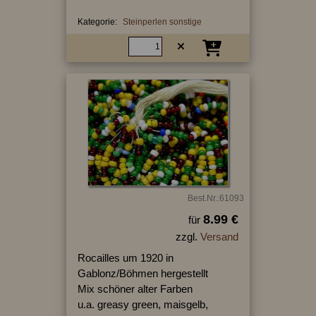
Kategorie:
Steinperlen sonstige
Best.Nr.:61093
8.99 €
für
zzgl.
Versand
Rocailles um 1920 in
Gablonz/Böhmen hergestellt
Mix schöner alter Farben
u.a. greasy green, maisgelb,