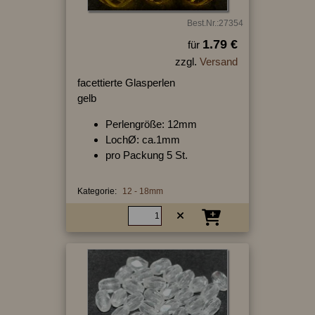
Best.Nr.:27354
1.79 €
für
zzgl.
Versand
facettierte Glasperlen
gelb
Perlengröße: 12mm
LochØ: ca.1mm
pro Packung 5 St.
Kategorie:
12 - 18mm