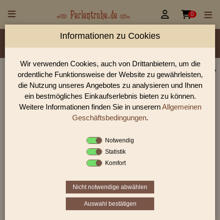


0
Informationen zu Cookies
Material/Glassorte
Sorte/Form
Farbe
Veredelung
Größen
Rocailles Größen
Lochdurchmesser
Wir verwenden Cookies, auch von Drittanbietern, um die
ordentliche Funktionsweise der Website zu gewährleisten,
Glasperlen, Rocailles, Holzperlen & Steinperlen |
die Nutzung unseres Angebotes zu analysieren und Ihnen
Perlentruhe
ein bestmögliches Einkaufserlebnis bieten zu können.
Weitere Informationen finden Sie in unserern
Allgemeinen
Glasperlen, Rocailles und Preciosa Perlen aus Gablonz.
Entdecke Table-Cut-Perlen, gedrückte Perlen und antike
Geschäftsbedingungen
.
Schmuckperlen für hochwertige DIY-Projekte.
Notwendig
Statistik
«
‹
1
2
3
›
»
Komfort
Nicht notwendige abwählen
Auswahl bestätigen