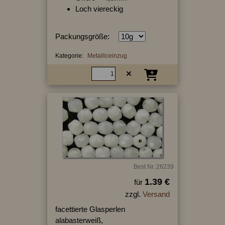
Loch viereckig
Packungsgröße:
Kategorie:
Metalliceinzug
Best.Nr.:26239
1.39 €
für
zzgl.
Versand
facettierte Glasperlen
alabasterweiß,