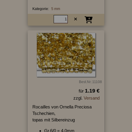
Kategorie:
5 mm
Best.Nr.:11108
1.19 €
für
zzgl.
Versand
Rocailles von Ornella Preciosa
Tschechien,
topas mit Silbereinzug
Gr.6/0 = 4,0mm