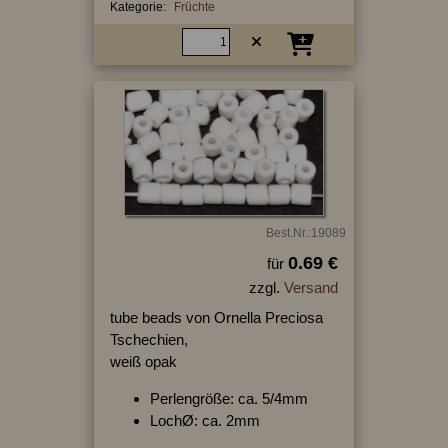
Kategorie:
Früchte
Best.Nr.:19089
0.69 €
für
zzgl.
Versand
tube beads von Ornella Preciosa
Tschechien,
weiß opak
Perlengröße: ca. 5/4mm
LochØ: ca. 2mm