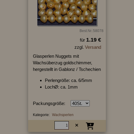
Best.Nr.:58078
1.19 €
für
zzgl.
Versand
Glasperlen Nuggets mit
Wachsüberzug goldschimmer,
hergestellt in Gablonz / Tschechien
Perlengröße: ca. 6/5mm
LochØ: ca. 1mm
Packungsgröße:
Kategorie:
Wachsperlen