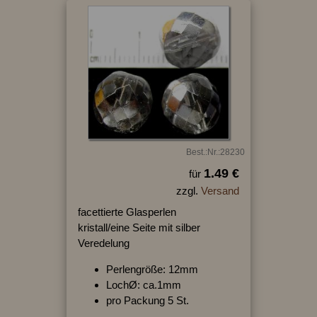
Best.:Nr.:28230
1.49 €
für
zzgl.
Versand
facettierte Glasperlen
kristall/eine Seite mit silber
Veredelung
Perlengröße: 12mm
LochØ: ca.1mm
pro Packung 5 St.