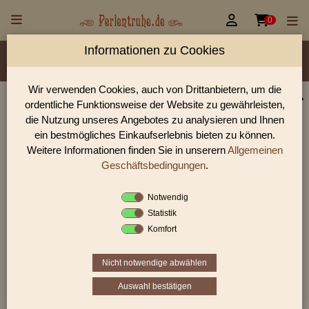


0
Informationen zu Cookies
Material/Glassorte
Sorte/Form
Farbe
Veredelung
Größen
Rocailles Größen
Lochdurchmesser
Wir verwenden Cookies, auch von Drittanbietern, um die
ordentliche Funktionsweise der Website zu gewährleisten,
Glasperlen, Rocailles, Holzperlen & Steinperlen |
die Nutzung unseres Angebotes zu analysieren und Ihnen
Perlentruhe
ein bestmögliches Einkaufserlebnis bieten zu können.
Weitere Informationen finden Sie in unserern
Allgemeinen
Glasperlen, Rocailles und Preciosa Perlen aus Gablonz.
Entdecke Table-Cut-Perlen, gedrückte Perlen und antike
Geschäftsbedingungen
.
Schmuckperlen für hochwertige DIY-Projekte.
Notwendig
Statistik
«
‹
417
418
419
Komfort
Nicht notwendige abwählen
«
‹
417
418
419
Auswahl bestätigen