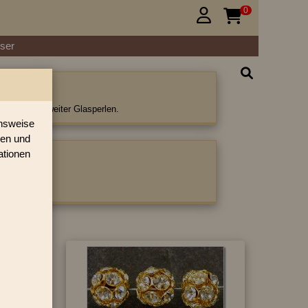
0


ser
rlen
n und viele weiter Glasperlen.
onsweise
ren und
ationen
ategorie: