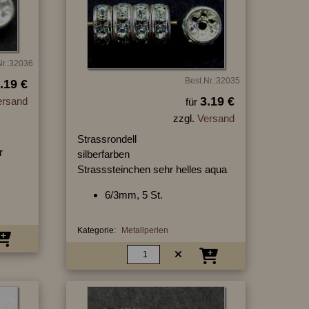
Nr.:32036
Best.Nr.:32035
.19 €
3.19 €
ersand
für
zzgl.
Versand
Strassrondell
r
silberfarben
Strasssteinchen sehr helles aqua
6/3mm, 5 St.
Kategorie:
Metallperlen