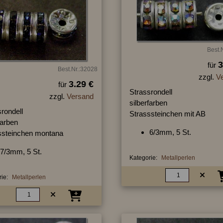
Best.
3
für
Best.Nr.:32028
zzgl.
V
3.29 €
für
Strassrondell
zzgl.
Versand
silberfarben
rondell
Strasssteinchen mit AB
farben
6/3mm, 5 St.
ssteinchen montana
7/3mm, 5 St.
Kategorie:
Metallperlen
ie:
Metallperlen