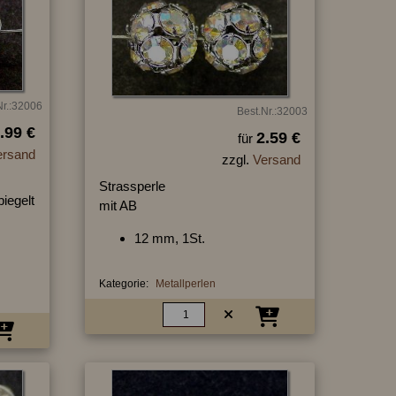
Nr.:32006
Best.Nr.:32003
.99 €
2.59 €
für
ersand
zzgl.
Versand
Strassperle
piegelt
mit AB
12 mm, 1St.
Kategorie:
Metallperlen