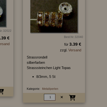
Nr.:32022
Best.Nr.:32040
.39 €
ersand
3.39 €
für
zzgl.
Versand
Strassrondell
silberfarben
Strasssteinchen Light Topas
8/3mm, 5 St
Kategorie:
Metallperlen