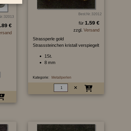
Best.Nr.:32012
Nr.:32013
1.59 €
für
.89 €
zzgl.
Versand
ersand
Strassperle gold
Strasssteinchen kristall verspiegelt
1St.
8 mm
Kategorie:
Metallperlen