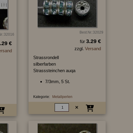
Best.Nr.:32029
Nr.:32016
3.29 €
für
.29 €
zzgl.
Versand
ersand
Strassrondell
silberfarben
Strasssteinchen auqa
7/3mm, 5 St.
Kategorie:
Metallperlen