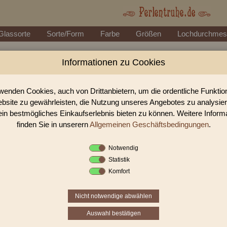
Glassorte
Sorte/Form
Farbe
Größen
Lochdurchmes
Informationen zu Cookies
Perlen Shop für Metallpe
In unserem Perlen Shop finden sie zahlreich Metallperle
wenden Cookies, auch von Drittanbietern, um die ordentliche Funkti
bsite zu gewährleisten, die Nutzung unseres Angebotes zu analysie
ein bestmögliches Einkaufserlebnis bieten zu können. Weitere Inform
Sie befinden sich in folgender K
finden Sie in unserern
Allgemeinen Geschäftsbedingungen
.
Metallperlen
Notwendig
Statistik
Komfort
Nicht notwendige abwählen
Auswahl bestätigen