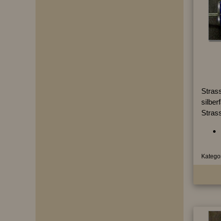
Strass
silber
Stras
Kategor