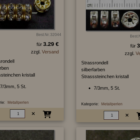
Best.Nr.:32044
Best.
3.29 €
für
3
für
zzgl.
Versand
zzgl.
V
rondell
Strassrondell
arben
silberfarben
steinchen kristall
Strasssteinchen kristall
7/3mm, 5 St.
7/3mm, 5 St.
ie:
Metallperlen
Kategorie:
Metallperlen