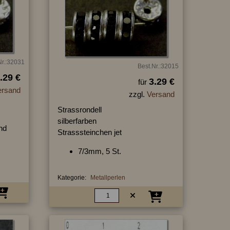
Nr.:32031
Best.Nr.:32015
.29 €
3.29 €
für
ersand
zzgl.
Versand
Strassrondell
silberfarben
nd
Strasssteinchen jet
7/3mm, 5 St.
Kategorie:
Metallperlen