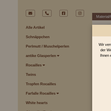
Material/
Alle Artikel
Schnäppchen
Wir ver
Perlmutt / Muschelperlen
der We
Ihnen 
antike Glasperlen
Rocailles
Twins
Tropfen Rocailles
Farfalle Rocailles
White hearts