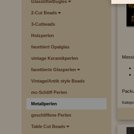
Glasstifte/Bugles
2-Cut Beads
3-Cutbeads
Holzperlen
facettiert Opalglas
Messi
vintage Keramikperlen
facettierte Glasperlen
Vintage/Antik style Beads
Packu
mc-Schliff Perlen
Kategor
Metallperlen
geschliffene Perlen
Table Cut Beads