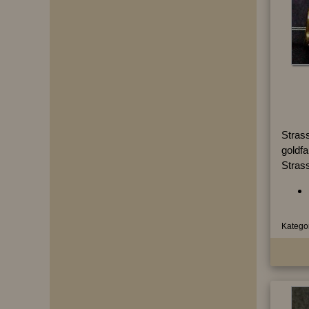
Strass
goldf
Strass
Kategor