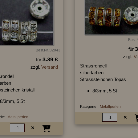
Best.
3
für
Best.Nr.:32043
zzgl.
V
3.39 €
für
Strassrondell
zzgl.
Versand
silberfarben
rondell
Strasssteinchen Topas
farben
steinchen kristall
8/3mm, 5 St
8/3mm, 5 St
Kategorie:
Metallperlen
ie:
Metallperlen