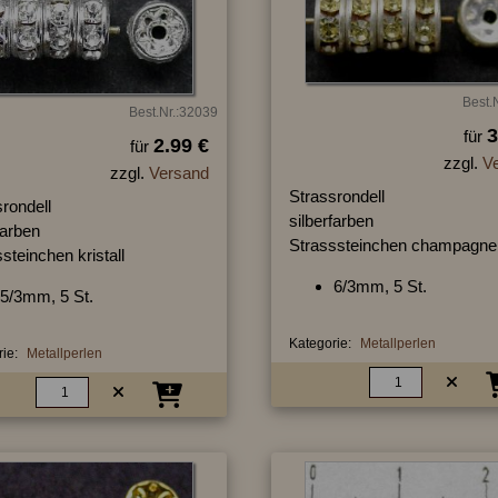
Best.
Best.Nr.:32039
3
für
2.99 €
für
zzgl.
V
zzgl.
Versand
Strassrondell
rondell
silberfarben
farben
Strasssteinchen champagne
steinchen kristall
6/3mm, 5 St.
5/3mm, 5 St.
Kategorie:
Metallperlen
ie:
Metallperlen