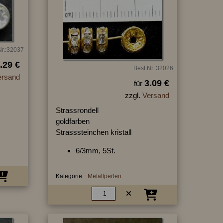
Nr.:32037
.29 €
Best.Nr.:32026
ersand
3.09 €
für
zzgl.
Versand
Strassrondell
goldfarben
Strasssteinchen kristall
6/3mm, 5St.
Kategorie:
Metallperlen