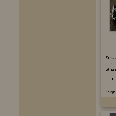
Strass
silber
Stras
Kategor