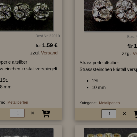
Best.Nr.:32010
Best.
1.59 €
für
1
für
zzgl.
Versand
zzgl.
V
perle altsilber
Strassperle altsilber
steinchen kristall verspiegelt
Strasssteinchen kristall vers
1St.
1St.
8 mm
10 mm
ie:
Metallperlen
Kategorie:
Metallperlen