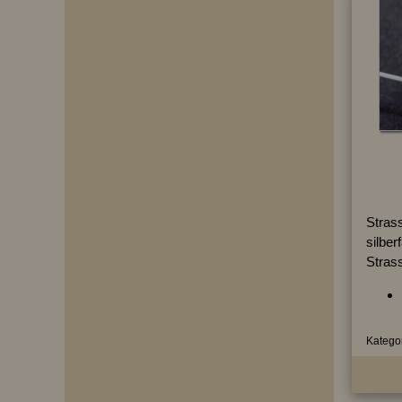
Strass
silber
Strass
Kategor