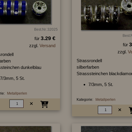
Best.Nr.:32025
Best.
3.29 €
für
3
für
zzgl.
Versand
zzgl.
V
rondell
Strassrondell
farben
silberfarben
ssteinchen dunkelblau
Strasssteinchen blackdiamo
7/3mm, 5 St.
7/3mm, 5 St.
ie:
Metallperlen
Kategorie:
Metallperlen