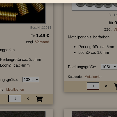
Best.
0
für
Best.Nr.:32014
zzgl.
V
1.49 €
für
Metallperlen silberfarben
zzgl.
Versand
Perlengröße ca. 5mm
ngperlen
LochØ ca. 1,0mm
Perlengröße ca.: 9/5mm
LochØ: ca.: 4mm
Packungsgröße:
Kategorie:
Metallperlen
ngsgröße:
ie:
Metallperlen