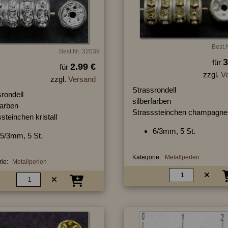
Best.
Best.Nr.:32039
3
für
2.99 €
für
zzgl.
V
zzgl.
Versand
Strassrondell
rondell
silberfarben
farben
Strasssteinchen champagne
steinchen kristall
6/3mm, 5 St.
5/3mm, 5 St.
Kategorie:
Metallperlen
ie:
Metallperlen