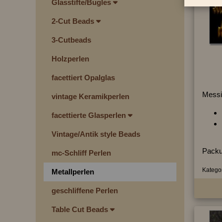
Glasstifte/Bugles
2-Cut Beads
3-Cutbeads
Holzperlen
facettiert Opalglas
Messi
vintage Keramikperlen
facettierte Glasperlen
Vintage/Antik style Beads
Packu
mc-Schliff Perlen
Kategor
Metallperlen
geschliffene Perlen
Table Cut Beads