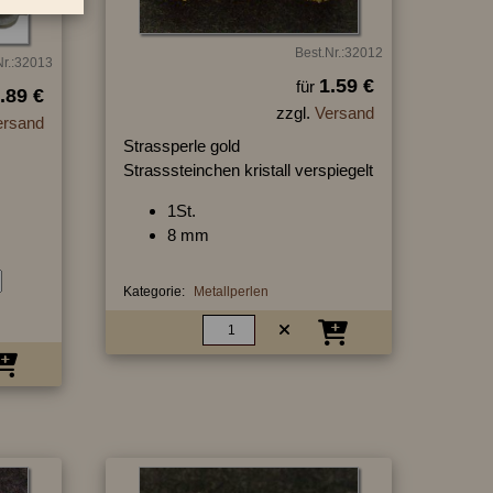
Best.Nr.:32012
Nr.:32013
1.59 €
für
.89 €
zzgl.
Versand
ersand
Strassperle gold
Strasssteinchen kristall verspiegelt
1St.
8 mm
Kategorie:
Metallperlen