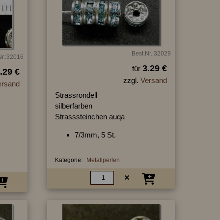
Best.Nr.:32029
Nr.:32016
3.29 €
für
.29 €
zzgl.
Versand
ersand
Strassrondell
silberfarben
Strasssteinchen auqa
7/3mm, 5 St.
Kategorie:
Metallperlen