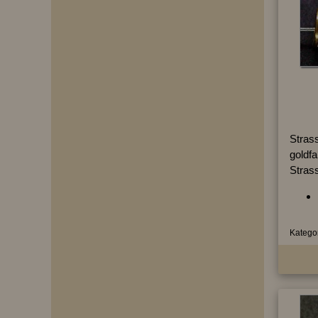
Strass
goldf
Strass
Kategor