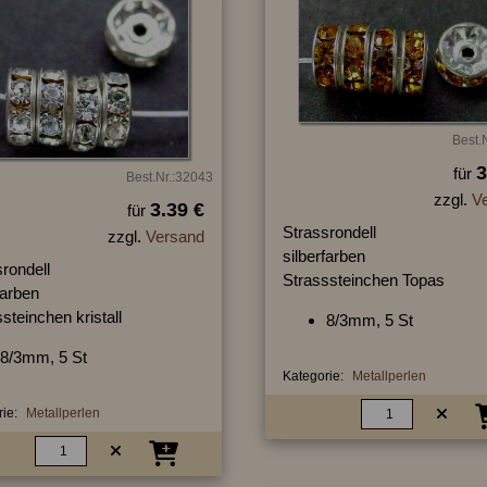
Best.
3
für
Best.Nr.:32043
zzgl.
V
3.39 €
für
Strassrondell
zzgl.
Versand
silberfarben
rondell
Strasssteinchen Topas
farben
steinchen kristall
8/3mm, 5 St
8/3mm, 5 St
Kategorie:
Metallperlen
ie:
Metallperlen