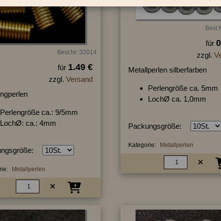
Best.
0
für
Best.Nr.:32014
zzgl.
V
1.49 €
für
Metallperlen silberfarben
zzgl.
Versand
Perlengröße ca. 5mm
ngperlen
LochØ ca. 1,0mm
Perlengröße ca.: 9/5mm
LochØ: ca.: 4mm
Packungsgröße:
Kategorie:
Metallperlen
ngsgröße:
ie:
Metallperlen