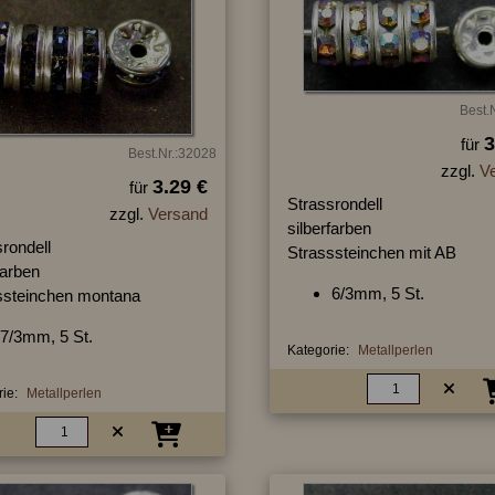
Best.
3
für
Best.Nr.:32028
zzgl.
V
3.29 €
für
Strassrondell
zzgl.
Versand
silberfarben
rondell
Strasssteinchen mit AB
farben
6/3mm, 5 St.
ssteinchen montana
7/3mm, 5 St.
Kategorie:
Metallperlen
ie:
Metallperlen