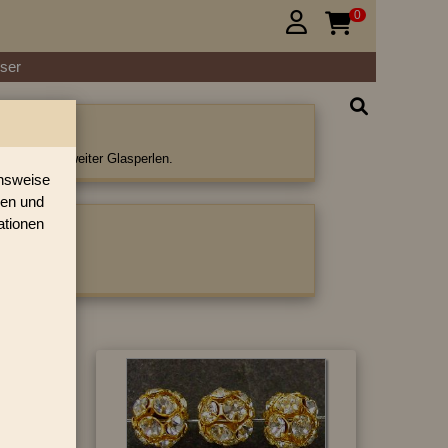
0


ser
rlen
n und viele weiter Glasperlen.
onsweise
ren und
ationen
ategorie: