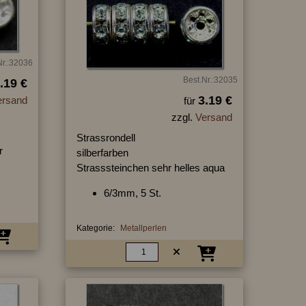
Nr.:32036
Best.Nr.:32035
.19 €
3.19 €
ersand
für
zzgl.
Versand
Strassrondell
r
silberfarben
Strasssteinchen sehr helles aqua
6/3mm, 5 St.
Kategorie:
Metallperlen