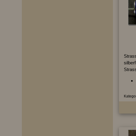
Strass
silber
Stras
Kategor