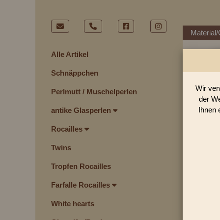
Material/
Alle Artikel
Schnäppchen
Wir ver
Perlmutt / Muschelperlen
der We
Ihnen 
antike Glasperlen
Rocailles
Twins
Tropfen Rocailles
Farfalle Rocailles
White hearts