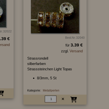
Nr.:32022
Best.Nr.:32040
.39 €
ersand
3.39 €
für
zzgl.
Versand
Strassrondell
silberfarben
Strasssteinchen Light Topas
8/3mm, 5 St
Kategorie:
Metallperlen