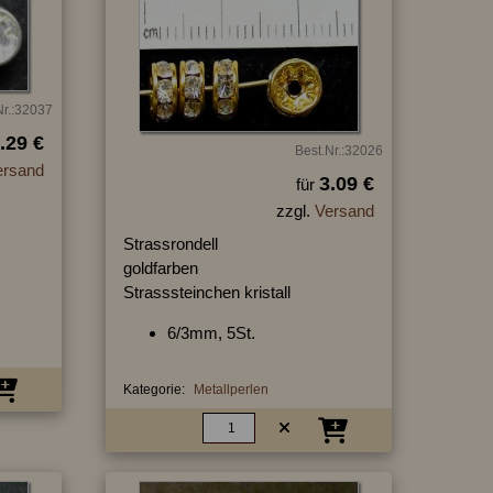
Nr.:32037
.29 €
Best.Nr.:32026
ersand
3.09 €
für
zzgl.
Versand
Strassrondell
goldfarben
Strasssteinchen kristall
6/3mm, 5St.
Kategorie:
Metallperlen