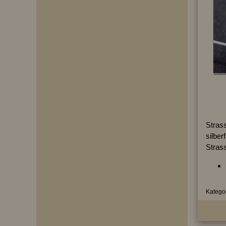
Strass
silber
Strass
Kategor