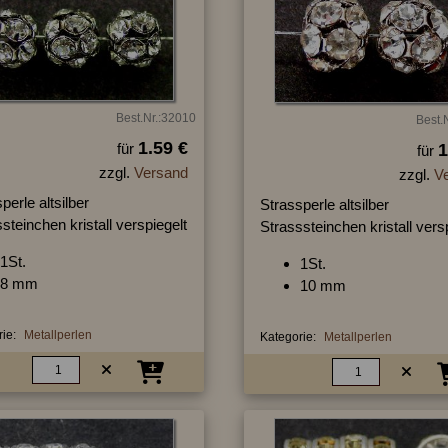
Best.Nr.:32010
Best.
1.59 €
für
1
für
zzgl.
Versand
zzgl.
V
perle altsilber
Strassperle altsilber
steinchen kristall verspiegelt
Strasssteinchen kristall vers
1St.
1St.
8 mm
10 mm
ie:
Metallperlen
Kategorie:
Metallperlen