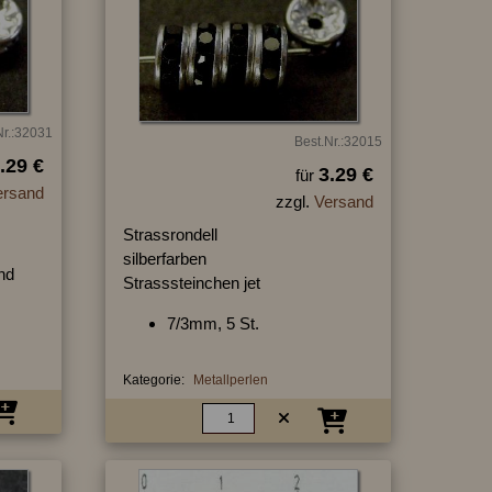
Nr.:32031
Best.Nr.:32015
.29 €
3.29 €
für
ersand
zzgl.
Versand
Strassrondell
silberfarben
nd
Strasssteinchen jet
7/3mm, 5 St.
Kategorie:
Metallperlen