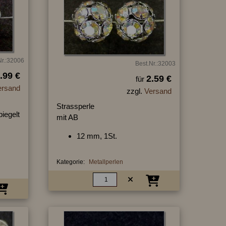
Nr.:32006
Best.Nr.:32003
.99 €
2.59 €
für
ersand
zzgl.
Versand
Strassperle
piegelt
mit AB
12 mm, 1St.
Kategorie:
Metallperlen