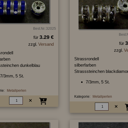
Best.Nr.:32025
Best.
3.29 €
für
3
für
zzgl.
Versand
zzgl.
V
rondell
Strassrondell
farben
silberfarben
ssteinchen dunkelblau
Strasssteinchen blackdiamo
7/3mm, 5 St.
7/3mm, 5 St.
ie:
Metallperlen
Kategorie:
Metallperlen