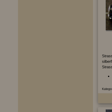
Strass
silber
Stras
Kategor