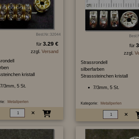
Best.Nr.:32044
Best.
3.29 €
für
3
für
zzgl.
Versand
zzgl.
V
rondell
Strassrondell
arben
silberfarben
steinchen kristall
Strasssteinchen kristall
7/3mm, 5 St.
7/3mm, 5 St.
ie:
Metallperlen
Kategorie:
Metallperlen