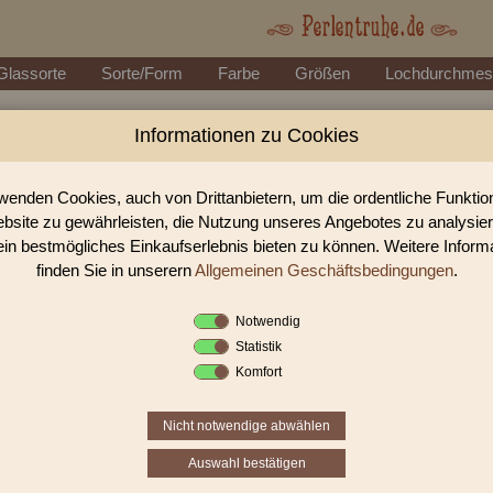
Glassorte
Sorte/Form
Farbe
Größen
Lochdurchmes
Informationen zu Cookies
Perlen Shop für Metallpe
In unserem Perlen Shop finden sie zahlreich Metallperle
wenden Cookies, auch von Drittanbietern, um die ordentliche Funkti
bsite zu gewährleisten, die Nutzung unseres Angebotes zu analysie
ein bestmögliches Einkaufserlebnis bieten zu können. Weitere Inform
Sie befinden sich in folgender K
finden Sie in unserern
Allgemeinen Geschäftsbedingungen
.
Metallperlen
Notwendig
Statistik
Komfort
Nicht notwendige abwählen
Auswahl bestätigen