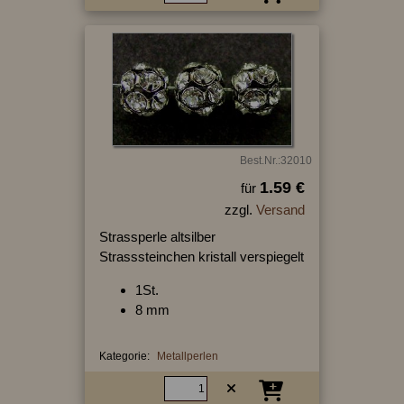
Best.Nr.:32010
1.59 €
für
zzgl.
Versand
Strassperle altsilber
Strasssteinchen kristall verspiegelt
1St.
8 mm
Kategorie:
Metallperlen