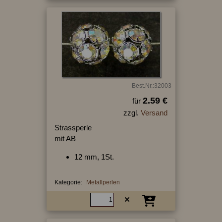
Best.Nr.:32003
2.59 €
für
zzgl.
Versand
Strassperle
mit AB
12 mm, 1St.
Kategorie:
Metallperlen