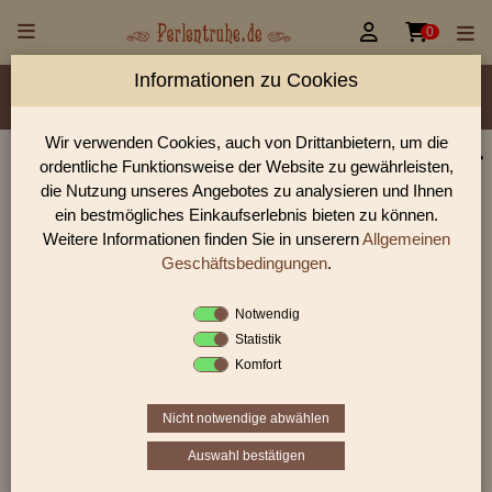


0
Informationen zu Cookies
Material/Glassorte
Sorte/Form
Farbe
Größen
Lochdurchmesser
Wir verwenden Cookies, auch von Drittanbietern, um die
ordentliche Funktionsweise der Website zu gewährleisten,
Perlen Shop für Metallperlen
die Nutzung unseres Angebotes zu analysieren und Ihnen
In unserem Perlen Shop finden sie zahlreich Metallperlen und
ein bestmögliches Einkaufserlebnis bieten zu können.
viele weiter Glasperlen.
Weitere Informationen finden Sie in unserern
Allgemeinen
Geschäftsbedingungen
.
Notwendig
Sie befinden sich in folgender Kategorie:
Statistik
Metallperlen
Komfort
Nicht notwendige abwählen
Auswahl bestätigen