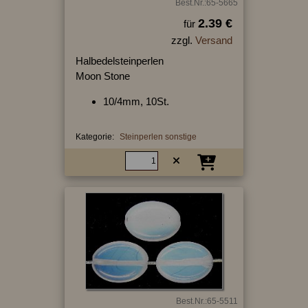
Best.Nr.:65-5665
2.39 €
für
zzgl.
Versand
Halbedelsteinperlen
Moon Stone
10/4mm, 10St.
Kategorie:
Steinperlen sonstige
Best.Nr.:65-5511