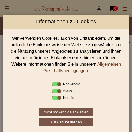


0
Informationen zu Cookies
Material/Glassorte
Sorte/Form
Farbe
Größen
Lochdurchmesser
Wir verwenden Cookies, auch von Drittanbietern, um die
ordentliche Funktionsweise der Website zu gewährleisten,
Perlen Shop für Steinperlen / Stone Beads sonstige
die Nutzung unseres Angebotes zu analysieren und Ihnen
In unserem Perlen Shop finden sie zahlreich Steinperlen /
ein bestmögliches Einkaufserlebnis bieten zu können.
Stone Beads sonstige und viele weiter Glasperlen.
Weitere Informationen finden Sie in unserern
Allgemeinen
Geschäftsbedingungen
.
Notwendig
Sie befinden sich in folgender Kategorie:
Statistik
Steinperlen / Stone Beads
|
Steinperlen sonstige
Komfort
Nicht notwendige abwählen
«
‹
1
2
3
›
»
Auswahl bestätigen