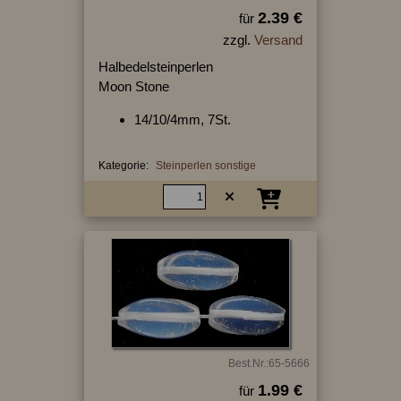
2.39 €
für
zzgl.
Versand
Halbedelsteinperlen
Moon Stone
14/10/4mm, 7St.
Kategorie:
Steinperlen sonstige
Best.Nr.:65-5666
1.99 €
für