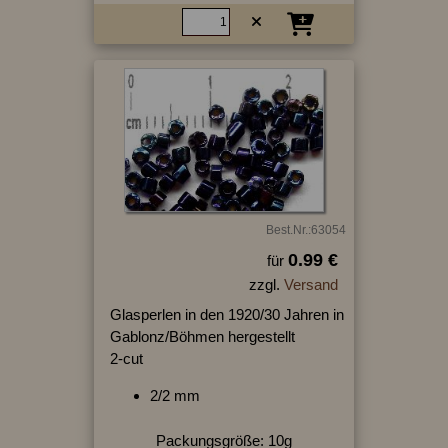
Best.Nr.:63054
0.99 €
für
zzgl.
Versand
Glasperlen in den 1920/30 Jahren in
Gablonz/Böhmen hergestellt
2-cut
2/2 mm
Packungsgröße: 10g