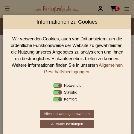


0
Informationen zu Cookies
Material/Glassorte
Sorte/Form
Farbe
Veredelung
Größen
Rocailles Größen
Lochdurchmesser
Wir verwenden Cookies, auch von Drittanbietern, um die
ordentliche Funktionsweise der Website zu gewährleisten,
Perlen Shop für antike Glasperlen sonstige
die Nutzung unseres Angebotes zu analysieren und Ihnen
In unserem Perlen Shop finden sie zahlreich antike Glasperlen
ein bestmögliches Einkaufserlebnis bieten zu können.
sonstige und viele weiter Glasperlen.
Weitere Informationen finden Sie in unserern
Allgemeinen
Geschäftsbedingungen
.
Notwendig
Sie befinden sich in folgender Kategorie:
Statistik
antike Glasperlen
|
antike Glasperlen sonstige
Komfort
Nicht notwendige abwählen
«
‹
2
3
4
Auswahl bestätigen