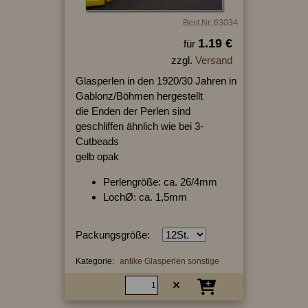
Best.Nr.:63034
1.19 €
für
zzgl.
Versand
Glasperlen in den 1920/30 Jahren in
Gablonz/Böhmen hergestellt
die Enden der Perlen sind
geschliffen ähnlich wie bei 3-
Cutbeads
gelb opak
Perlengröße: ca. 26/4mm
LochØ: ca. 1,5mm
Packungsgröße:
Kategorie:
antike Glasperlen sonstige