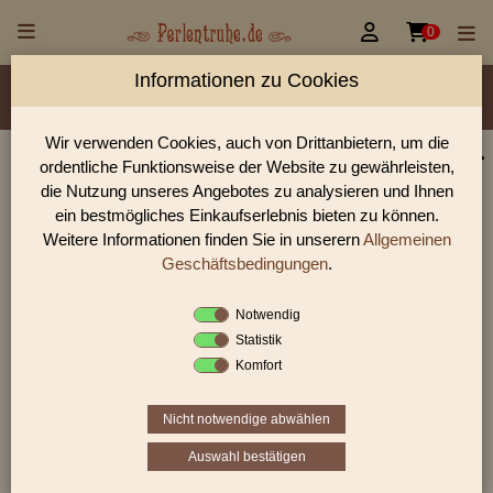


0
Informationen zu Cookies
Material/Glassorte
Sorte/Form
Farbe
Veredelung
Größen
Lochdurchmesser
Wir verwenden Cookies, auch von Drittanbietern, um die
ordentliche Funktionsweise der Website zu gewährleisten,
Perlen Shop für Sonderangebote Perlen
die Nutzung unseres Angebotes zu analysieren und Ihnen
In unserem Perlen Shop finden sie zahlreich Sonderangebote
ein bestmögliches Einkaufserlebnis bieten zu können.
Perlen und viele weiter Glasperlen.
Weitere Informationen finden Sie in unserern
Allgemeinen
Geschäftsbedingungen
.
Notwendig
Sie befinden sich in folgender Kategorie:
Statistik
Sonderangebote
Komfort
Nicht notwendige abwählen
Auswahl bestätigen