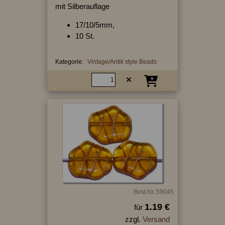
mit Silberauflage
17/10/5mm,
10 St.
Kategorie:
Vintage/Antik style Beads
Best.Nr.:59045
1.19 €
für
zzgl.
Versand