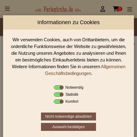


0
Informationen zu Cookies
Material/Glassorte
Sorte/Form
Farbe
Veredelung
Größen
Lochdurchmesser
Wir verwenden Cookies, auch von Drittanbietern, um die
ordentliche Funktionsweise der Website zu gewährleisten,
Perlen Shop für Vintage/Antik style Beads Perlen
die Nutzung unseres Angebotes zu analysieren und Ihnen
In unserem Perlen Shop finden sie zahlreich Vintage/Antik
ein bestmögliches Einkaufserlebnis bieten zu können.
style Beads Perlen und viele weiter Glasperlen.
Weitere Informationen finden Sie in unserern
Allgemeinen
Geschäftsbedingungen
.
Notwendig
Sie befinden sich in folgender Kategorie:
Statistik
Vintage/Antik style Beads
Komfort
Nicht notwendige abwählen
«
‹
6
7
8
›
»
Auswahl bestätigen