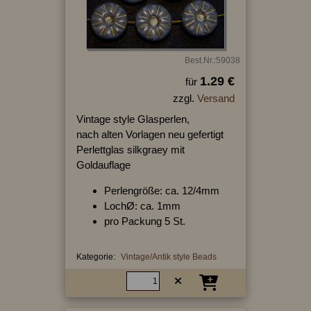
Best.Nr.:59038
1.29 €
für
zzgl.
Versand
Vintage style Glasperlen,
nach alten Vorlagen neu gefertigt
Perlettglas silkgraey mit
Goldauflage
Perlengröße: ca. 12/4mm
LochØ: ca. 1mm
pro Packung 5 St.
Kategorie:
Vintage/Antik style Beads