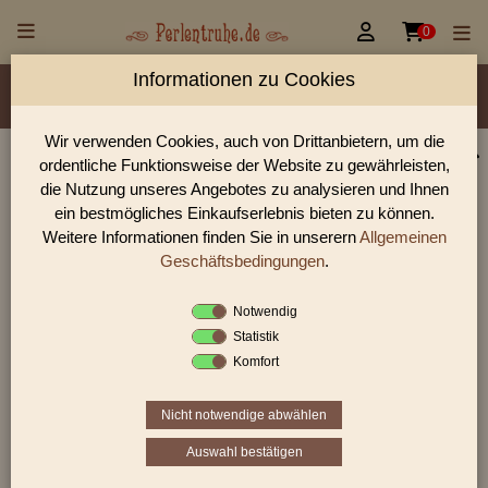


0
Informationen zu Cookies
Material/Glassorte
Sorte/Form
Farbe
Veredelung
Größen
Lochdurchmesser
Wir verwenden Cookies, auch von Drittanbietern, um die
ordentliche Funktionsweise der Website zu gewährleisten,
Perlen Shop für gedrückte Perlen runde 5,0 mm
die Nutzung unseres Angebotes zu analysieren und Ihnen
In unserem Perlen Shop finden sie zahlreich gedrückte Perlen
ein bestmögliches Einkaufserlebnis bieten zu können.
runde 5,0 mm und viele weiter Glasperlen.
Weitere Informationen finden Sie in unserern
Allgemeinen
Geschäftsbedingungen
.
Notwendig
Sie befinden sich in folgender Kategorie:
Statistik
gedrückte Perlen
|
runde Perlen
|
5,0 mm
Komfort
Nicht notwendige abwählen
1
2
›
»
Auswahl bestätigen