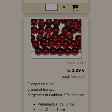
Best.Nr.:22347
1.29 €
für
zzgl.
Versand
Glasperlen rund
granatrot transp.,
hergestellt in Gablonz / Tschechien
Perlengröße: ca. 5mm
LochØ: ca. 1mm