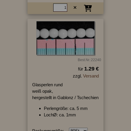
Best.Nr.:22240
1.29 €
für
zzgl.
Versand
Glasperlen rund
weiß opak,
hergestellt in Gablonz / Tschechien
Perlengröße: ca. 5 mm
LochØ: ca. 1mm
Packungsgröße: