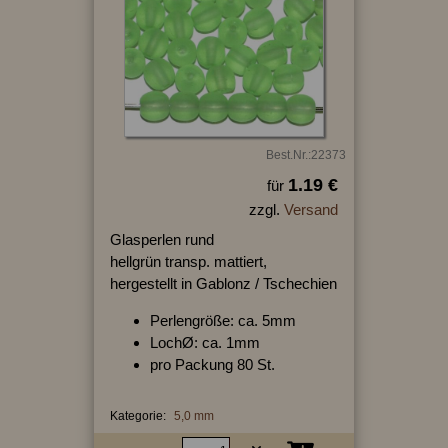
Best.Nr.:22373
1.19 €
für
zzgl.
Versand
Glasperlen rund
hellgrün transp. mattiert,
hergestellt in Gablonz / Tschechien
Perlengröße: ca. 5mm
LochØ: ca. 1mm
pro Packung 80 St.
Kategorie:
5,0 mm