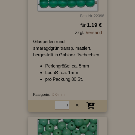
Best.Nr.:22398
1.19 €
für
zzgl.
Versand
Glasperlen rund
smaragdgrün transp. mattiert,
hergestellt in Gablonz Tschechien
Perlengröße: ca. 5mm
LochØ: ca. 1mm
pro Packung 80 St.
Kategorie:
5,0 mm