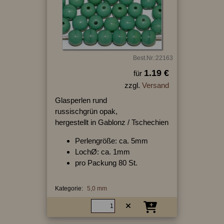
Best.Nr.:22163
1.19 €
für
zzgl.
Versand
Glasperlen rund
russischgrün opak,
hergestellt in Gablonz / Tschechien
Perlengröße: ca. 5mm
LochØ: ca. 1mm
pro Packung 80 St.
Kategorie:
5,0 mm