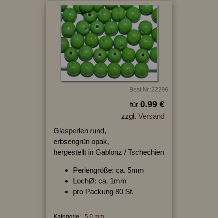
Best.Nr.:22296
0.99 €
für
zzgl.
Versand
Glasperlen rund,
erbsengrün opak,
hergestellt in Gablonz / Tschechien
Perlengröße: ca. 5mm
LochØ: ca. 1mm
pro Packung 80 St.
Kategorie:
5,0 mm