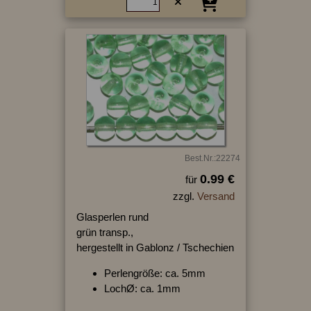
Best.Nr.:22274
0.99 €
für
zzgl.
Versand
Glasperlen rund
grün transp.,
hergestellt in Gablonz / Tschechien
Perlengröße: ca. 5mm
LochØ: ca. 1mm