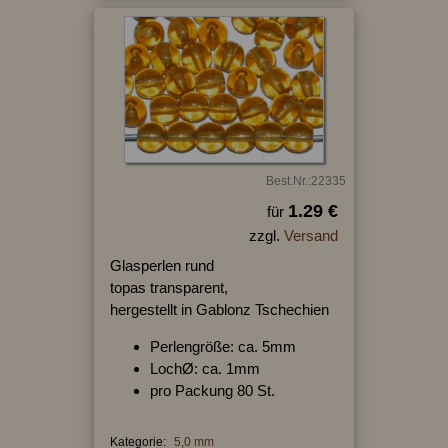
Best.Nr.:22335
1.29 €
für
zzgl.
Versand
Glasperlen rund
topas transparent,
hergestellt in Gablonz Tschechien
Perlengröße: ca. 5mm
LochØ: ca. 1mm
pro Packung 80 St.
Kategorie:
5,0 mm