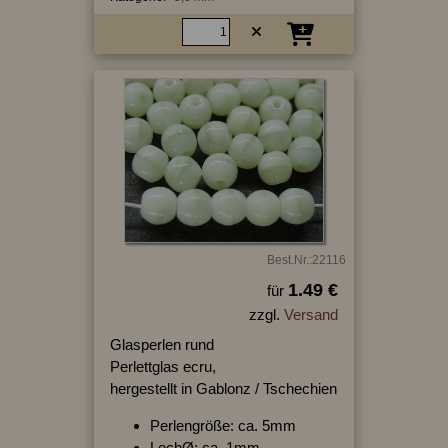
Best.Nr.:22116
1.49 €
für
zzgl.
Versand
Glasperlen rund
Perlettglas ecru,
hergestellt in Gablonz / Tschechien
Perlengröße: ca. 5mm
LochØ: ca. 1mm