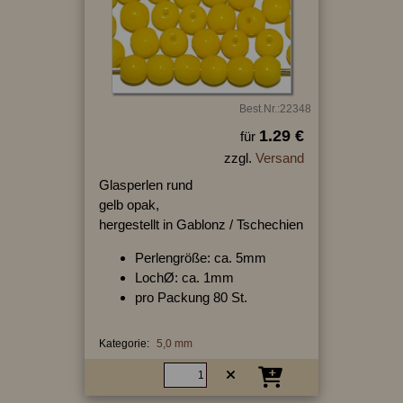
Best.Nr.:22348
1.29 €
für
zzgl.
Versand
Glasperlen rund
gelb opak,
hergestellt in Gablonz / Tschechien
Perlengröße: ca. 5mm
LochØ: ca. 1mm
pro Packung 80 St.
Kategorie:
5,0 mm