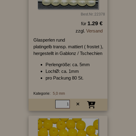
Best.Nr.:22378
1.29 €
für
zzgl.
Versand
Glasperlen rund
platingelb transp. mattiert ( frostet ),
hergestellt in Gablonz / Tschechien
Perlengröße: ca. 5mm
LochØ: ca. 1mm
pro Packung 80 St.
Kategorie:
5,0 mm