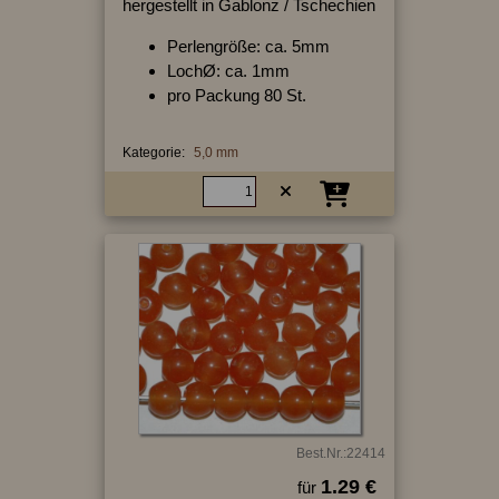
hergestellt in Gablonz / Tschechien
Perlengröße: ca. 5mm
LochØ: ca. 1mm
pro Packung 80 St.
Kategorie:
5,0 mm
Best.Nr.:22414
1.29 €
für