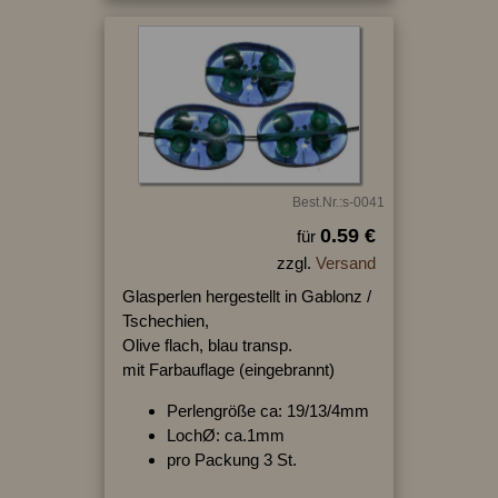
Best.Nr.:s-0041
0.59 €
für
zzgl.
Versand
Glasperlen hergestellt in Gablonz /
Tschechien,
Olive flach, blau transp.
mit Farbauflage (eingebrannt)
Perlengröße ca: 19/13/4mm
LochØ: ca.1mm
pro Packung 3 St.