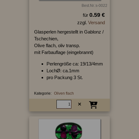
Best.Nr.:s-0022
0.59 €
für
zzgl.
Versand
Glasperlen hergestellt in Gablonz /
Tschechien,
Olive flach, oliv transp.
mit Farbauflage (eingebrannt)
Perlengröße ca: 19/13/4mm
LochØ: ca.1mm
pro Packung 3 St.
Kategorie:
Oliven flach