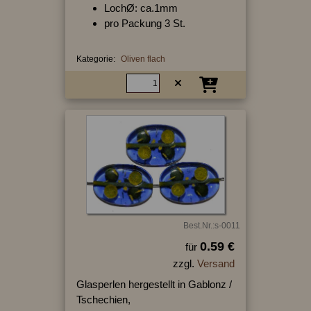
LochØ: ca.1mm
pro Packung 3 St.
Kategorie:
Oliven flach
Best.Nr.:s-0011
0.59 €
für
zzgl.
Versand
Glasperlen hergestellt in Gablonz /
Tschechien,