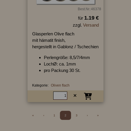
Best.Nr.:46378
1.19 €
für
zzgl.
Versand
Glasperlen Olive flach
mit hämatit finish,
hergestellt in Gablonz / Tschechien
Perlengröße: 8,5/7/4mm
LochØ: ca. 1mm
pro Packung 30 St.
Kategorie:
Oliven flach
«
‹
1
2
3
›
»