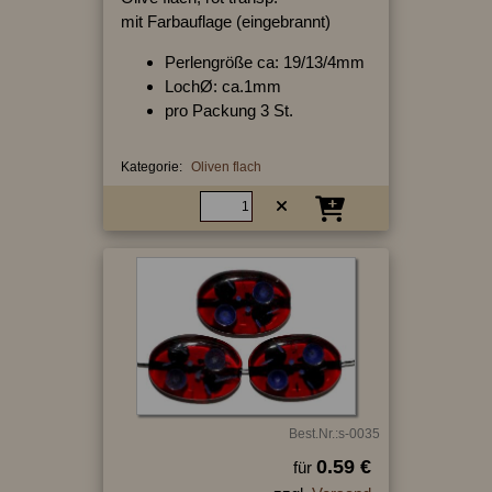
mit Farbauflage (eingebrannt)
Perlengröße ca: 19/13/4mm
LochØ: ca.1mm
pro Packung 3 St.
Kategorie:
Oliven flach
Best.Nr.:s-0035
0.59 €
für