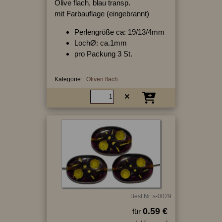
Olive flach, blau transp.
mit Farbauflage (eingebrannt)
Perlengröße ca: 19/13/4mm
LochØ: ca.1mm
pro Packung 3 St.
Kategorie:
Oliven flach
Best.Nr.:s-0029
0.59 €
für