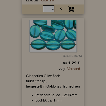
Kategorie:
Oliven flach
Best.Nr.:46063
1.29 €
für
zzgl.
Versand
Glasperlen Olive flach
türkis transp.,
hergestellt in Gablonz / Tschechien
Perlengröße: ca. 12/9/4mm
LochØ: ca. 1mm