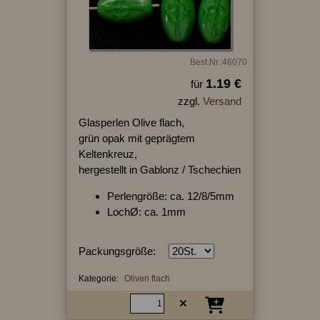
Best.Nr.:46070
1.19 €
für
zzgl.
Versand
Glasperlen Olive flach,
grün opak mit geprägtem
Keltenkreuz,
hergestellt in Gablonz / Tschechien
Perlengröße: ca. 12/8/5mm
LochØ: ca. 1mm
Packungsgröße:
Kategorie:
Oliven flach