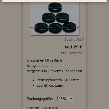
Best.Nr.:46207
1.29 €
für
zzgl.
Versand
Glasperlen Olive flach
blaugrau transp.,
hergestellt in Gablonz / Tschechien
Perlengröße: ca. 11/9/5mm
LochØ: ca. 1mm
Packungsgröße:
Kategorie:
Oliven flach