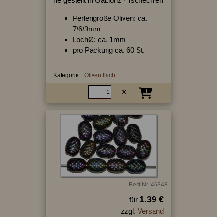
hergestellt in Gablonz / Tschechien
Perlengröße Oliven: ca.
7/6/3mm
LochØ: ca. 1mm
pro Packung ca. 60 St.
Kategorie:
Oliven flach
Best.Nr.:46348
1.39 €
für
zzgl.
Versand