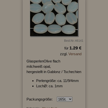
Best.Nr.:46141
1.29 €
für
zzgl.
Versand
GlasperlenOlive flach
milchweiß opal,
hergestellt in Gablonz / Tschechien
Perlengröße: ca. 11/9/4mm
LochØ: ca. 1mm
Packungsgröße: