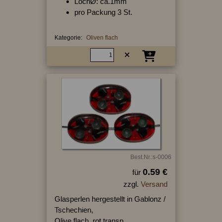
LochØ: ca.1mm
pro Packung 3 St.
Kategorie:
Oliven flach
Best.Nr.:s-0006
0.59 €
für
zzgl.
Versand
Glasperlen hergestellt in Gablonz /
Tschechien,
Olive flach, rot transp.