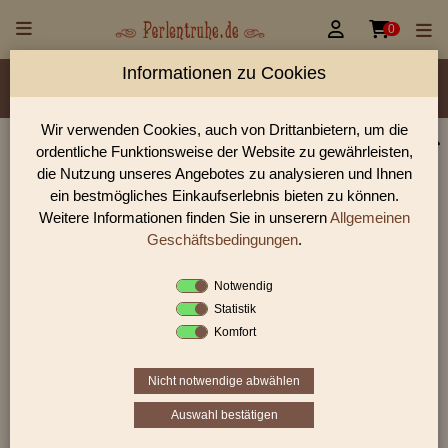


0
Informationen zu Cookies
Material/Glassorte
Sorte/Form
Farbe
Veredelung
Größen
Lochdurchmesser
Wir verwenden Cookies, auch von Drittanbietern, um die
ordentliche Funktionsweise der Website zu gewährleisten,
Perlen Shop für gedrückte Perlen Oliven flach
die Nutzung unseres Angebotes zu analysieren und Ihnen
In unserem Perlen Shop finden sie zahlreich gedrückte Perlen
ein bestmögliches Einkaufserlebnis bieten zu können.
Oliven flach und viele weiter Glasperlen.
Weitere Informationen finden Sie in unserern
Allgemeinen
Geschäftsbedingungen
.
Notwendig
Sie befinden sich in folgender Kategorie:
Statistik
gedrückte Perlen
|
Oliven
|
Oliven flach
Komfort
Nicht notwendige abwählen
«
‹
1
2
3
›
»
Auswahl bestätigen