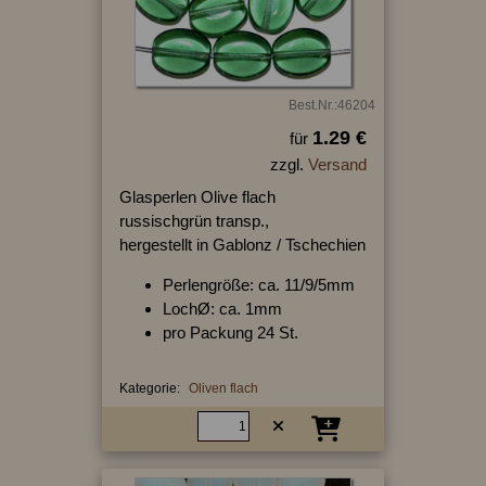
Best.Nr.:46204
1.29 €
für
zzgl.
Versand
Glasperlen Olive flach
russischgrün transp.,
hergestellt in Gablonz / Tschechien
Perlengröße: ca. 11/9/5mm
LochØ: ca. 1mm
pro Packung 24 St.
Kategorie:
Oliven flach