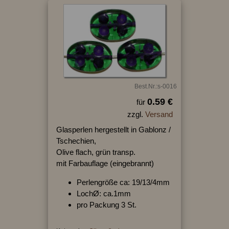
Best.Nr.:s-0016
0.59 €
für
zzgl.
Versand
Glasperlen hergestellt in Gablonz /
Tschechien,
Olive flach, grün transp.
mit Farbauflage (eingebrannt)
Perlengröße ca: 19/13/4mm
LochØ: ca.1mm
pro Packung 3 St.