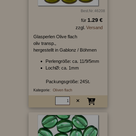
Best.Nr.:46208
1.29 €
für
zzgl.
Versand
Glasperlen Olive flach
oliv transp.,
hergestellt in Gablonz / Böhmen
Perlengröße: ca. 11/9/5mm
LochØ: ca. 1mm
Packungsgröße: 24St.
Kategorie:
Oliven flach