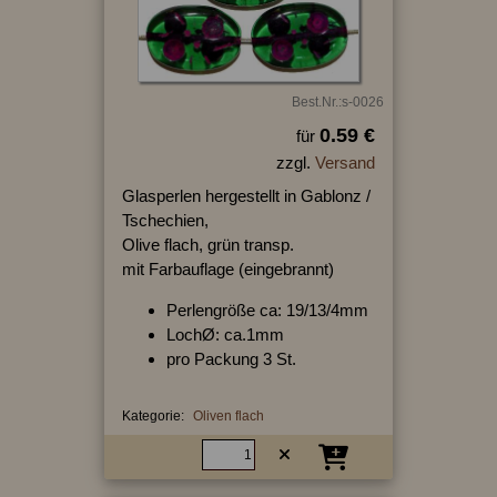
Best.Nr.:s-0026
0.59 €
für
zzgl.
Versand
Glasperlen hergestellt in Gablonz /
Tschechien,
Olive flach, grün transp.
mit Farbauflage (eingebrannt)
Perlengröße ca: 19/13/4mm
LochØ: ca.1mm
pro Packung 3 St.
Kategorie:
Oliven flach