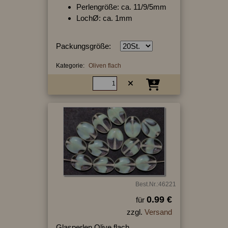
Perlengröße: ca. 11/9/5mm
LochØ: ca. 1mm
Packungsgröße:
Kategorie:
Oliven flach
Best.Nr.:46221
0.99 €
für
zzgl.
Versand
Glasperlen Olive flach.