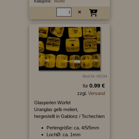
Kategorie:
Würfel
Best.Nr.:49194
0.99 €
für
zzgl.
Versand
Glasperlen Würfel
Uranglas gelb meliert,
hergestellt in Gablonz / Tschechien
Perlengröße: ca. 4/5/5mm
LochØ: ca. 1mm