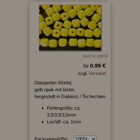
Best.Nr.:49058
0.99 €
für
zzgl.
Versand
Glasperlen Würfel,
gelb opak mit lüster,
hergestellt in Gablonz / Tschechien
Perlengröße: ca.
3,5/3,5/3,5mm
LochØ: ca. 1mm
Packungsgröße: