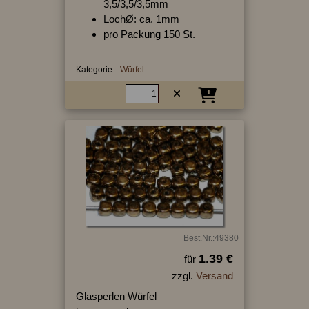
3,5/3,5/3,5mm
LochØ: ca. 1mm
pro Packung 150 St.
Kategorie:
Würfel
Best.Nr.:49380
1.39 €
für
zzgl.
Versand
Glasperlen Würfel