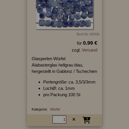
Best.Nr.:49306
0.99 €
für
zzgl.
Versand
Glasperlen Würfel
Alabasterglas hellgrau blau,
hergestellt in Gablonz / Tschechien
Perlengröße: ca. 3,5/3/3mm
LochØ: ca. 1mm
pro Packung 100 St
Kategorie:
Würfel