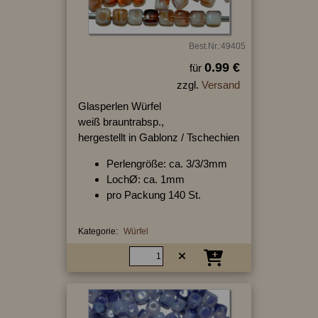
Best.Nr.:49405
0.99 €
für
zzgl.
Versand
Glasperlen Würfel
weiß brauntrabsp.,
hergestellt in Gablonz / Tschechien
Perlengröße: ca. 3/3/3mm
LochØ: ca. 1mm
pro Packung 140 St.
Kategorie:
Würfel