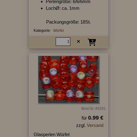
Perlengröße: 6/6/6mm
LochØ: ca. 1mm
Packungsgröße: 18St.
Kategorie:
Würfel
Best.Nr.:49291
0.99 €
für
zzgl.
Versand
Glasperlen Würfel