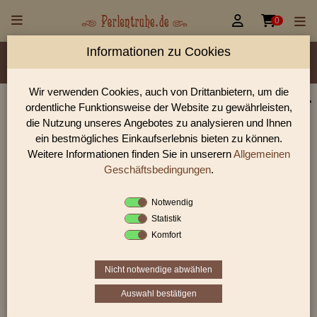


0
Informationen zu Cookies
Material/Glassorte
Sorte/Form
Farbe
Veredelung
Größen
Lochdurchmesser
Wir verwenden Cookies, auch von Drittanbietern, um die
ordentliche Funktionsweise der Website zu gewährleisten,
Perlen Shop für gedrückte Perlen Rechtecke,
die Nutzung unseres Angebotes zu analysieren und Ihnen
Würfel & Dreiecke
ein bestmögliches Einkaufserlebnis bieten zu können.
Weitere Informationen finden Sie in unserern
Allgemeinen
In unserem Perlen Shop finden sie zahlreich gedrückte Perlen
Rechtecke, Würfel & Dreiecke und viele weiter Glasperlen.
Geschäftsbedingungen
.
Notwendig
Statistik
Sie befinden sich in folgender Kategorie:
Komfort
gedrückte Perlen
|
Rechtecke, Würfel &
Dreiecke
|
Würfel
Nicht notwendige abwählen
Auswahl bestätigen
1
2
3
›
»