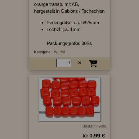
orange transp. mit AB,
hergestellt in Gablonz / Tschechien
Perlengröße: ca. 6/5/5mm
LochØ: ca. 1mm
Packungsgröße: 30St.
Kategorie:
Würfel
Best.Nr.:49080
0.99 €
für