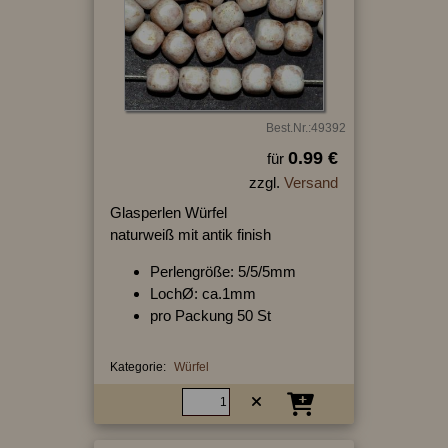
Best.Nr.:49392
0.99 €
für
zzgl.
Versand
Glasperlen Würfel
naturweiß mit antik finish
Perlengröße: 5/5/5mm
LochØ: ca.1mm
pro Packung 50 St
Kategorie:
Würfel