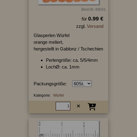
Best.Nr.:49031
0.99 €
für
zzgl.
Versand
Glasperlen Würfel
orange meliert,
hergestellt in Gablonz / Tschechien
Perlengröße: ca. 5/5/4mm
LochØ: ca. 1mm
Packungsgröße:
Kategorie:
Würfel