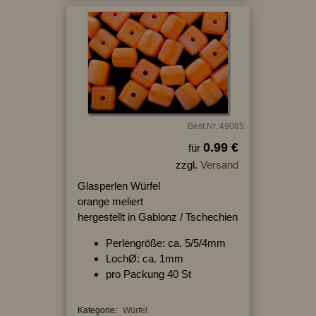
Best.Nr.:49085
0.99 €
für
zzgl.
Versand
Glasperlen Würfel
orange meliert
hergestellt in Gablonz / Tschechien
Perlengröße: ca. 5/5/4mm
LochØ: ca. 1mm
pro Packung 40 St
Kategorie:
Würfel