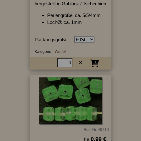
hergestellt in Gablonz / Tschechien
Perlengröße: ca. 5/5/4mm
LochØ: ca. 1mm
Packungsgröße:
Kategorie:
Würfel
Best.Nr.:49210
0.99 €
für