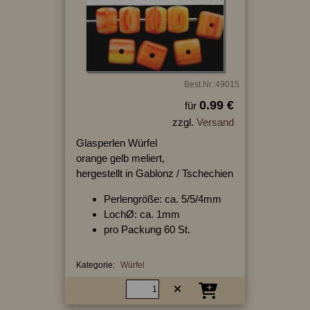
Best.Nr.:49015
0.99 €
für
zzgl.
Versand
Glasperlen Würfel
orange gelb meliert,
hergestellt in Gablonz / Tschechien
Perlengröße: ca. 5/5/4mm
LochØ: ca. 1mm
pro Packung 60 St.
Kategorie:
Würfel