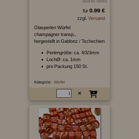
Best.Nr.:49065
0.99 €
für
zzgl.
Versand
Glasperlen Würfel
champagner transp.,
hergestellt in Gablonz / Tschechien
Perlengröße: ca. 4/3/3mm
LochØ: ca. 1mm
pro Packung 150 St.
Kategorie:
Würfel