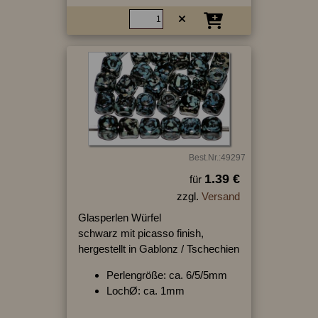
Best.Nr.:49297
1.39 €
für
zzgl.
Versand
Glasperlen Würfel
schwarz mit picasso finish,
hergestellt in Gablonz / Tschechien
Perlengröße: ca. 6/5/5mm
LochØ: ca. 1mm