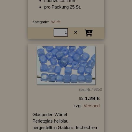
LochØ: ca. 1mm
pro Packung 25 St.
Kategorie:
Würfel
Best.Nr.:49353
1.29 €
für
zzgl.
Versand
Glasperlen Würfel
Perlettglas hellblau,
hergestellt in Gablonz Tschechien