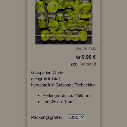
Best.Nr.:49117
0.99 €
für
zzgl.
Versand
Glasperlen Würfel,
gelbgrün kristall,
hergestellt in Gablonz / Tschechien
Perlengröße: ca. 4/5/5mm
LochØ: ca. 1mm
Packungsgröße: