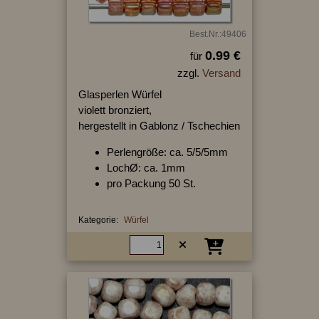
Best.Nr.:49406
0.99 €
für
zzgl.
Versand
Glasperlen Würfel
violett bronziert,
hergestellt in Gablonz / Tschechien
Perlengröße: ca. 5/5/5mm
LochØ: ca. 1mm
pro Packung 50 St.
Kategorie:
Würfel