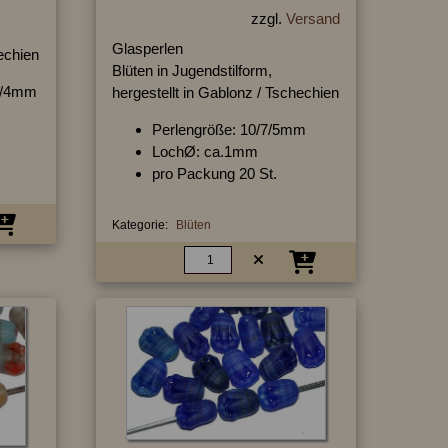
zzgl.
Versand
Glasperlen
hechien
Blüten in Jugendstilform,
11/4mm
hergestellt in Gablonz / Tschechien
Perlengröße: 10/7/5mm
LochØ: ca.1mm
pro Packung 20 St.
Kategorie:
Blüten