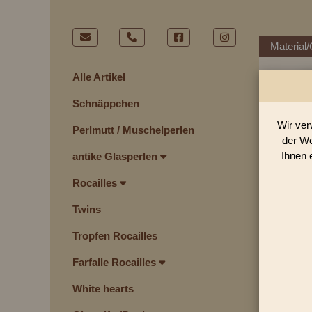
Material/
Alle Artikel
Schnäppchen
Wir ver
Perlmutt / Muschelperlen
der We
Ihnen 
antike Glasperlen
Rocailles
Twins
Tropfen Rocailles
Farfalle Rocailles
White hearts