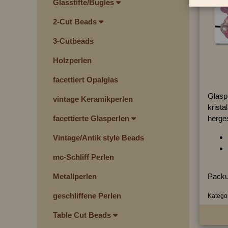
Glasstifte/Bugles
2-Cut Beads
3-Cutbeads
Holzperlen
facettiert Opalglas
Glasp
vintage Keramikperlen
kristal
herges
facettierte Glasperlen
Vintage/Antik style Beads
mc-Schliff Perlen
Packu
Metallperlen
geschliffene Perlen
Kategor
Table Cut Beads