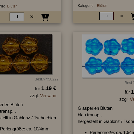
Kategorie:
Blüten
ie:
Blüten
Best.Nr.:50222
Best.
1.19 €
für
1
für
zzgl.
Versand
zzgl.
V
erlen Blüten
Glasperlen Blüten
transp. ,
blau transp.,
tellt in Gablonz / Tschechien
hergestellt in Gablonz / Tsc
Perlengröße: ca. 10/4mm
Perlengröße: ca. 10/