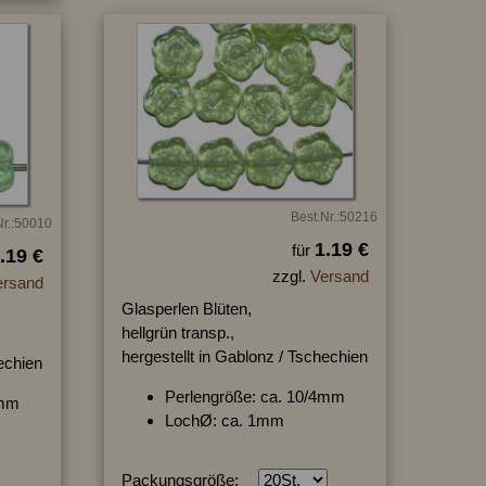
Best.Nr.:50216
Nr.:50010
1.19 €
für
.19 €
zzgl.
Versand
ersand
Glasperlen Blüten,
hellgrün transp.,
hergestellt in Gablonz / Tschechien
hechien
Perlengröße: ca. 10/4mm
4mm
LochØ: ca. 1mm
Packungsgröße: