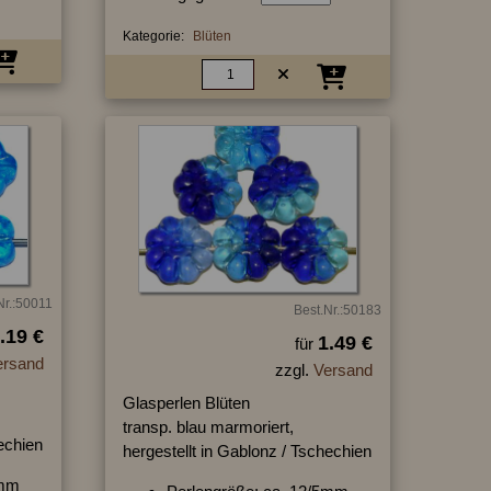
Kategorie:
Blüten
Nr.:50011
Best.Nr.:50183
.19 €
1.49 €
für
ersand
zzgl.
Versand
Glasperlen Blüten
transp. blau marmoriert,
hechien
hergestellt in Gablonz / Tschechien
4mm