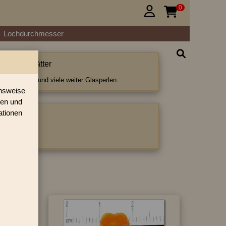
0


Lochdurchmesser
lüten & Blätter
en & Blätter und viele weiter Glasperlen.
onsweise
ren und
ationen
ategorie:
ter
|
Blüten
5