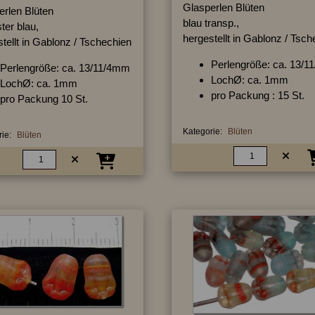
Glasperlen Blüten
erlen Blüten
blau transp.,
ter blau,
hergestellt in Gablonz / Tsc
tellt in Gablonz / Tschechien
Perlengröße: ca. 13/
Perlengröße: ca. 13/11/4mm
LochØ: ca. 1mm
LochØ: ca. 1mm
pro Packung : 15 St.
pro Packung 10 St.
Kategorie:
Blüten
ie:
Blüten