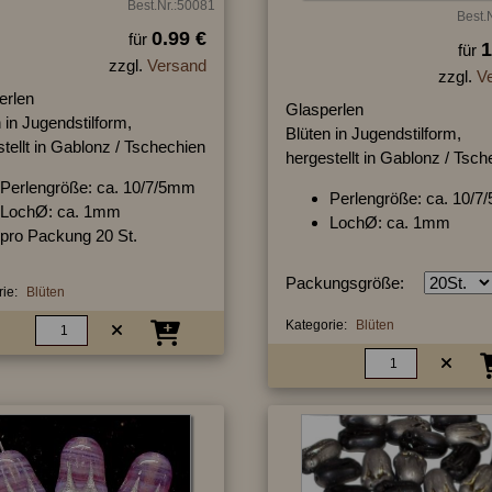
Best.Nr.:50081
Best.
0.99 €
für
1
für
zzgl.
Versand
zzgl.
V
erlen
Glasperlen
 in Jugendstilform,
Blüten in Jugendstilform,
tellt in Gablonz / Tschechien
hergestellt in Gablonz / Tsc
Perlengröße: ca. 10/7/5mm
Perlengröße: ca. 10/
LochØ: ca. 1mm
LochØ: ca. 1mm
pro Packung 20 St.
Packungsgröße:
ie:
Blüten
Kategorie:
Blüten