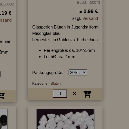
Best.Nr.:50073
Nr.:50082
0.99 €
für
.19 €
zzgl.
Versand
ersand
Glasperlen Blüten in Jugendstilform
Mischglas blau,
hergestellt in Gablonz / Tschechien
hechien
Perlengröße: ca. 10/7/5mm
7/5mm
LochØ: ca. 1mm
Packungsgröße:
Kategorie:
Blüten