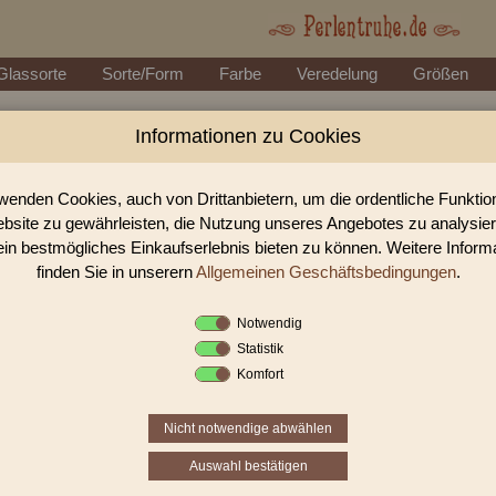
Glassorte
Sorte/Form
Farbe
Veredelung
Größen
Informationen zu Cookies
Perlen Shop für gedrückte Perlen B
In unserem Perlen Shop finden sie zahlreich gedrückte Perlen Blüt
wenden Cookies, auch von Drittanbietern, um die ordentliche Funkti
bsite zu gewährleisten, die Nutzung unseres Angebotes zu analysie
ein bestmögliches Einkaufserlebnis bieten zu können. Weitere Inform
Sie befinden sich in folgender K
finden Sie in unserern
Allgemeinen Geschäftsbedingungen
.
gedrückte Perlen
|
Blüten & Blät
Notwendig
Statistik
«
‹
3
4
Komfort
Nicht notwendige abwählen
Auswahl bestätigen