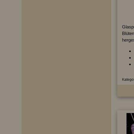
Glasp
Blüten
herges
Kategor