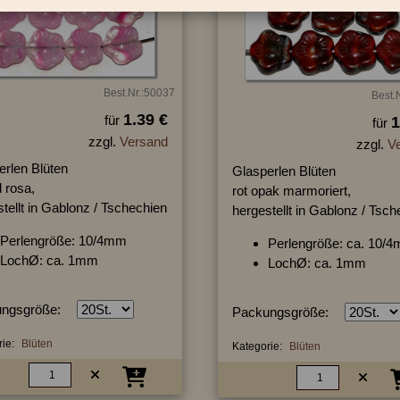
Best.Nr.:50037
Best.
1.39 €
für
1
für
zzgl.
Versand
zzgl.
V
erlen Blüten
Glasperlen Blüten
l rosa,
rot opak marmoriert,
tellt in Gablonz / Tschechien
hergestellt in Gablonz / Tsc
Perlengröße: 10/4mm
Perlengröße: ca. 10/
LochØ: ca. 1mm
LochØ: ca. 1mm
ngsgröße:
Packungsgröße:
ie:
Blüten
Kategorie:
Blüten