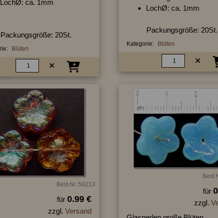
LochØ: ca. 1mm
LochØ: ca. 1mm
Packungsgröße: 20St.
Packungsgröße: 20St.
Kategorie:
Blüten
ie:
Blüten
Best.
Best.Nr.:50213
0
für
0.99 €
für
zzgl.
V
zzgl.
Versand
Glasperlen große Blüten