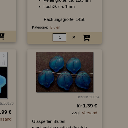
Perlengröße: ca. 12/5mm
LochØ: ca. 1mm
Packungsgröße: 14St.
Kategorie:
Blüten
Best.Nr.:50054
Nr.:50176
1.39 €
für
.99 €
zzgl.
Versand
ersand
Glasperlen Blüten
montanablau mattiert (frostet),