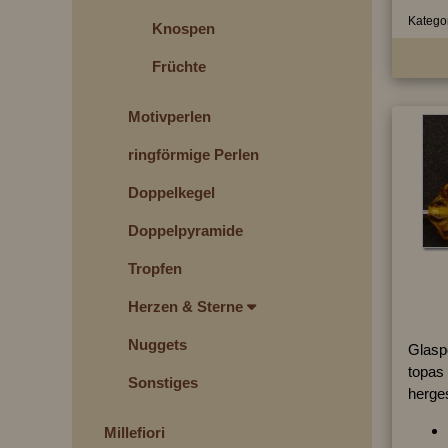
Kategor
Knospen
Früchte
Motivperlen
ringförmige Perlen
Doppelkegel
Doppelpyramide
Tropfen
Herzen & Sterne
Nuggets
Glasp
topas 
Sonstiges
herges
Millefiori