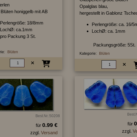
erlen
Opalglas blau,
 Blüten honiggelb mit AB
hergestellt in Gablonz Tsche
Perlengröße: 18/8mm
Perlengröße: ca. 16/
LochØ: ca.1mm
LochØ: ca. 1mm
pro Packung 3 St.
Packungsgröße: 5St.
ie:
Blüten
Kategorie:
Blüten
Best.
Best.Nr.:50208
0
für
0.99 €
für
zzgl.
V
zzgl.
Versand