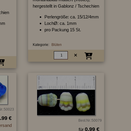
hergestellt in Gablonz / Tschechien
chien
Perlengröße: ca. 15/12/4mm
5mm
LochØ: ca. 1mm
pro Packung 15 St.
Kategorie:
Blüten
Nr.:50023
.99 €
Best.Nr.:50079
ersand
0.99 €
für