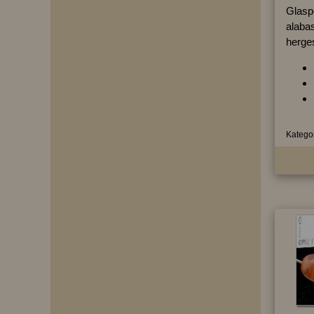
Glasp
alabas
herges
Kategor