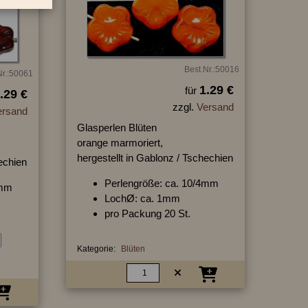
Best.Nr.:50016
Nr.:50061
1.29 €
für
.29 €
zzgl.
Versand
ersand
Glasperlen Blüten
orange marmoriert,
hergestellt in Gablonz / Tschechien
hechien
Perlengröße: ca. 10/4mm
4mm
LochØ: ca. 1mm
pro Packung 20 St.
Kategorie:
Blüten