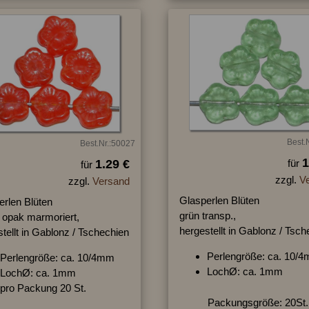
Best.
Best.Nr.:50027
1
1.29 €
für
für
zzgl.
V
zzgl.
Versand
Glasperlen Blüten
erlen Blüten
grün transp.,
t opak marmoriert,
hergestellt in Gablonz / Tsc
tellt in Gablonz / Tschechien
Perlengröße: ca. 10/
Perlengröße: ca. 10/4mm
LochØ: ca. 1mm
LochØ: ca. 1mm
pro Packung 20 St.
Packungsgröße: 20St.