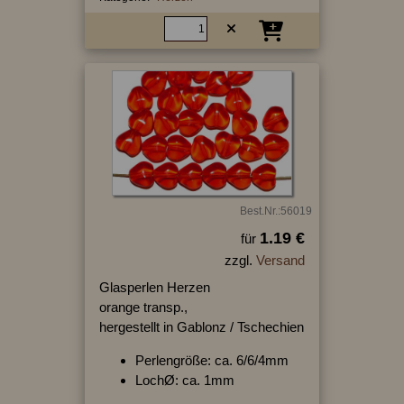
Best.Nr.:56019
1.19 €
für
zzgl.
Versand
Glasperlen Herzen
orange transp.,
hergestellt in Gablonz / Tschechien
Perlengröße: ca. 6/6/4mm
LochØ: ca. 1mm