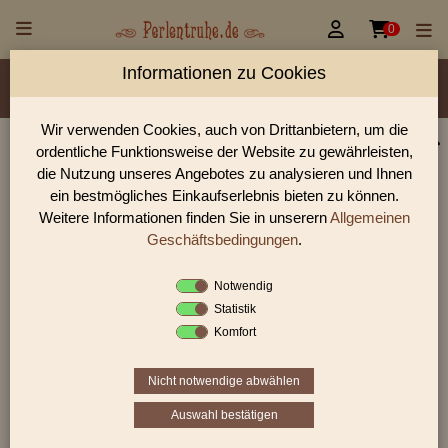


0
Informationen zu Cookies
Material/Glassorte
Sorte/Form
Farbe
Veredelung
Größen
Lochdurchmesser
Wir verwenden Cookies, auch von Drittanbietern, um die
ordentliche Funktionsweise der Website zu gewährleisten,
Perlen Shop für gedrückte Perlen Herzen & Sterne
die Nutzung unseres Angebotes zu analysieren und Ihnen
In unserem Perlen Shop finden sie zahlreich gedrückte Perlen
ein bestmögliches Einkaufserlebnis bieten zu können.
Herzen & Sterne und viele weiter Glasperlen.
Weitere Informationen finden Sie in unserern
Allgemeinen
Geschäftsbedingungen
.
Notwendig
Sie befinden sich in folgender Kategorie:
Statistik
gedrückte Perlen
|
Herzen & Sterne
|
Herzen
Komfort
Nicht notwendige abwählen
1
2
3
›
»
Auswahl bestätigen