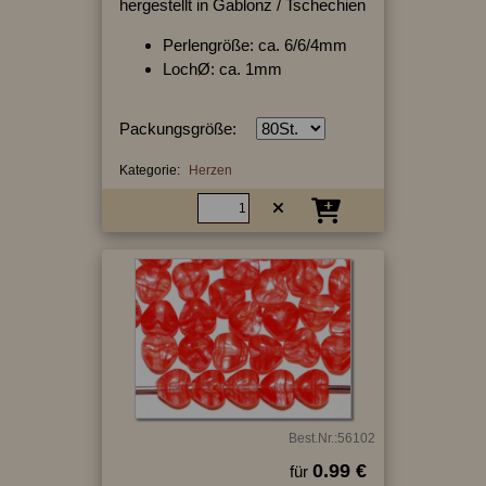
hergestellt in Gablonz / Tschechien
Perlengröße: ca. 6/6/4mm
LochØ: ca. 1mm
Packungsgröße:
Kategorie:
Herzen
Best.Nr.:56102
0.99 €
für