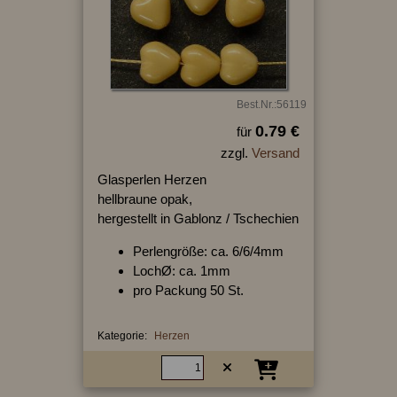
Best.Nr.:56119
0.79 €
für
zzgl.
Versand
Glasperlen Herzen
hellbraune opak,
hergestellt in Gablonz / Tschechien
Perlengröße: ca. 6/6/4mm
LochØ: ca. 1mm
pro Packung 50 St.
Kategorie:
Herzen