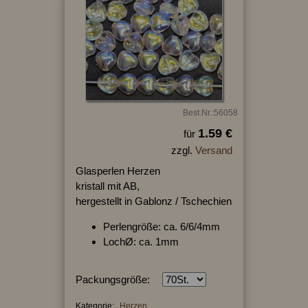
Best.Nr.:56058
1.59 €
für
zzgl.
Versand
Glasperlen Herzen
kristall mit AB,
hergestellt in Gablonz / Tschechien
Perlengröße: ca. 6/6/4mm
LochØ: ca. 1mm
Packungsgröße:
Kategorie:
Herzen