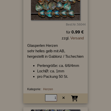
Best.Nr.:56044
0.99 €
für
zzgl.
Versand
Glasperlen Herzen
sehr helles gelb mit AB,
hergestellt in Gablonz / Tschechien
Perlengröße: ca. 6/6/4mm
LochØ: ca. 1mm
pro Packung 50 St.
Kategorie:
Herzen