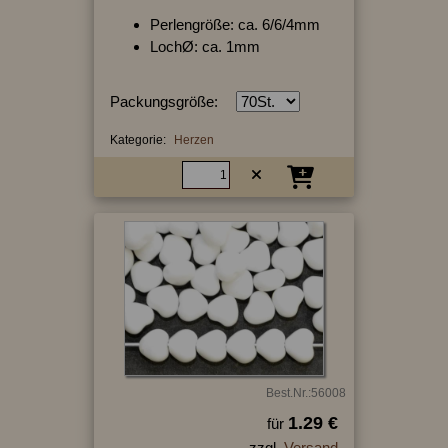
Perlengröße: ca. 6/6/4mm
LochØ: ca. 1mm
Packungsgröße:
Kategorie:
Herzen
Best.Nr.:56008
1.29 €
für
zzgl.
Versand