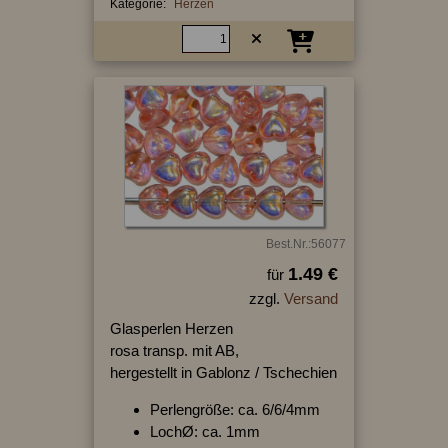
Kategorie:
Herzen
Best.Nr.:56077
1.49 €
für
zzgl.
Versand
Glasperlen Herzen
rosa transp. mit AB,
hergestellt in Gablonz / Tschechien
Perlengröße: ca. 6/6/4mm
LochØ: ca. 1mm