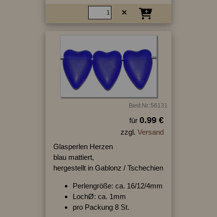
Best.Nr.:56131
0.99 €
für
zzgl.
Versand
Glasperlen Herzen
blau mattiert,
hergestellt in Gablonz / Tschechien
Perlengröße: ca. 16/12/4mm
LochØ: ca. 1mm
pro Packung 8 St.