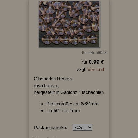
Best.Nr.:56078
0.99 €
für
zzgl.
Versand
Glasperlen Herzen
rosa transp.,
hergestellt in Gablonz / Tschechien
Perlengröße: ca. 6/6/4mm
LochØ: ca. 1mm
Packungsgröße: