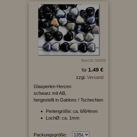
Best.Nr.:56009
1.49 €
für
zzgl.
Versand
Glasperlen Herzen
schwarz mit AB,
hergestellt in Gablonz / Tschechien
Perlengröße: ca. 6/6/4mm
LochØ: ca. 1mm
Packungsgröße: