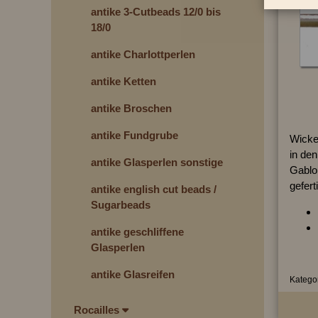
antike 3-Cutbeads 12/0 bis
18/0
antike Charlottperlen
antike Ketten
antike Broschen
antike Fundgrube
Wicke
in de
antike Glasperlen sonstige
Gablo
gefert
antike english cut beads /
Sugarbeads
antike geschliffene
Glasperlen
antike Glasreifen
Kategor
Rocailles