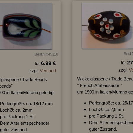
Best.
Best.Nr.:45118
27
6.99 €
für
für
zzgl.
V
zzgl.
Versand
Wickelglasperle / Trade Bea
lglasperle / Trade Beads
" French Ambassador "
beads"
um 1900 in Italien/Murano gef
0 in Italien/Murano gefertigt
Perlengröße: ca. 25/
Perlengröße: ca. 18/12 mm
LochØ: ca.2,5mm
LochØ: ca. 2mm
pro Packung 1 St.
pro Packung 1 St.
Dem Alter entspechen
Dem Alter entspechender
guter Zustand.
guter Zustand.