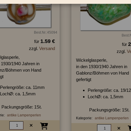
Best.Nr.:45094
Best.
1.59 €
für
2
für
zzgl.
Versand
zzgl.
V
lglasperle,
Wickelglasperle,
n 1930/1940 Jahren in
in den 1930/1940 Jahren in
nz/Böhmen von Hand
Gablonz/Böhmen von Hand
igt
gefertigt
Perlengröße: ca. 11mm
Perlengröße: ca. 19/
LochØ: ca. 1,5mm
LochØ: ca. 1,5mm
Packungsgröße: 1St.
Packungsgröße: 1St.
ie:
antike Lampenperlen
Kategorie:
antike Lampenperlen