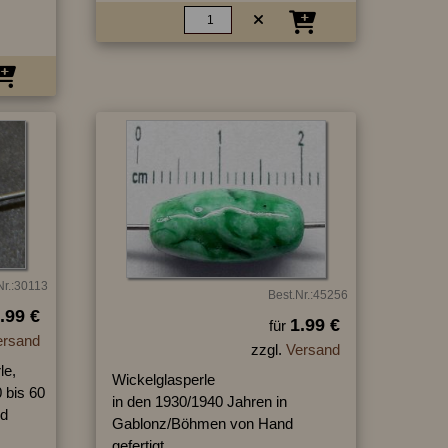
Nr.:30113
Best.Nr.:45256
.99 €
1.99 €
für
ersand
zzgl.
Versand
le,
Wickelglasperle
 bis 60
in den 1930/1940 Jahren in
nd
Gablonz/Böhmen von Hand
gefertigt