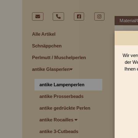
Material/
Alle Artikel
Schnäppchen
Wir ver
Perlmutt / Muschelperlen
der We
Ihnen 
antike Glasperlen
antike Lampenperlen
antike Prosserbeads
antike gedrückte Perlen
antike Rocailles
antike 3-Cutbeads