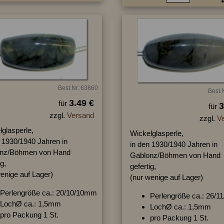
Best.Nr.:63860
Best.
3.49 €
für
3
für
zzgl.
Versand
zzgl.
V
lglasperle,
Wickelglasperle,
n 1930/1940 Jahren in
in den 1930/1940 Jahren in
nz/Böhmen von Hand
Gablonz/Böhmen von Hand
ig,
gefertig,
enige auf Lager)
(nur wenige auf Lager)
Perlengröße ca.: 20/10/10mm
Perlengröße ca.: 26/
LochØ ca.: 1,5mm
LochØ ca.: 1,5mm
pro Packung 1 St.
pro Packung 1 St.