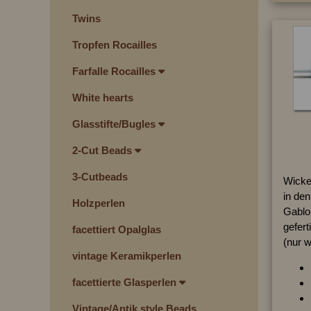
Twins
Tropfen Rocailles
Farfalle Rocailles
White hearts
Glasstifte/Bugles
2-Cut Beads
3-Cutbeads
Wicke
in de
Holzperlen
Gablo
gefert
facettiert Opalglas
(nur w
vintage Keramikperlen
facettierte Glasperlen
Vintage/Antik style Beads