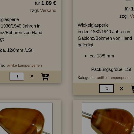
1.89 €
für
1
für
zzgl.
Versand
zzgl.
V
lglasperle
Wickelglasperle
n 1930/1940 Jahren in
in den 1930/1940 Jahren in
nz/Böhmen von Hand
Gablonz/Böhmen von Hand
igt
gefertigt
ca. 12/8mm /1St.
ca. 18/9 mm
ie:
antike Lampenperlen
Packungsgröße: 1St.
Kategorie:
antike Lampenperlen