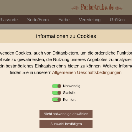
Glassorte
Sorte/Form
Farbe
Veredelung
Größen
Informationen zu Cookies
Perlen Shop für antike Glasperle
In unserem Perlen Shop finden sie zahlreich antike Glasperlen L
wenden Cookies, auch von Drittanbietern, um die ordentliche Funkti
bsite zu gewährleisten, die Nutzung unseres Angebotes zu analysie
ein bestmögliches Einkaufserlebnis bieten zu können. Weitere Inform
Sie befinden sich in folgender K
finden Sie in unserern
Allgemeinen Geschäftsbedingungen
.
antike Glasperlen
|
antike Lam
Notwendig
Statistik
1
2
3
›
Komfort
Nicht notwendige abwählen
Auswahl bestätigen