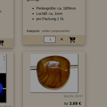
Perlengröße: ca. 18/9mm
m
LochØ: ca. 1mm
pro Packung 1 St.
Kategorie:
antike Lampenperlen
Best.Nr.:30157
3.69 €
für
Nr.:45234