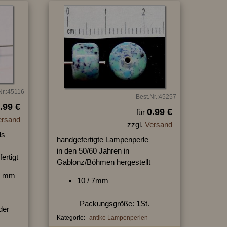
Nr.:45116
Best.Nr.:45257
.99 €
0.99 €
für
ersand
zzgl.
Versand
ds
handgefertigte Lampenperle
in den 50/60 Jahren in
ertigt
Gablonz/Böhmen hergestellt
17 mm
10 / 7mm
Packungsgröße: 1St.
der
Kategorie:
antike Lampenperlen