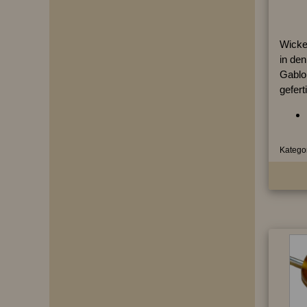
Wicke
in de
Gablo
gefert
Kategor