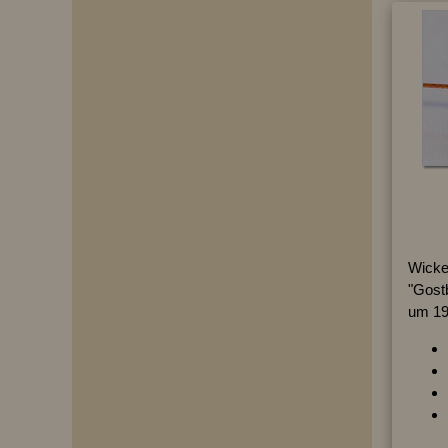
Wicke
"Gost
um 190