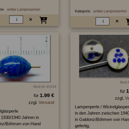
ie:
antike Lampenperlen
Kategorie:
antike Lampenperlen
Best.
Best.Nr.:45244
1
für
1.99 €
für
zzgl.
V
zzgl.
Versand
Lampenperle / Wickelglasper
lglasperle
in den Jahren zwischen 1940
n 1930/1940 Jahren in
in Gablonz/Böhmen von Ha
nz/Böhmen von Hand
gefertig,