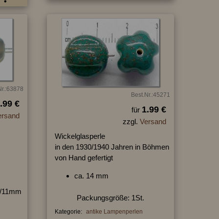
Nr.:63878
Best.Nr.:45271
.99 €
1.99 €
für
ersand
zzgl.
Versand
Wickelglasperle
in den 1930/1940 Jahren in Böhmen
von Hand gefertigt
ca. 14 mm
11/11mm
Packungsgröße: 1St.
Kategorie:
antike Lampenperlen