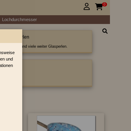
0


Lochdurchmesser
n Lampenperlen
ampenperlen und viele weiter Glasperlen.
onsweise
ren und
ationen
ategorie:
penperlen
»