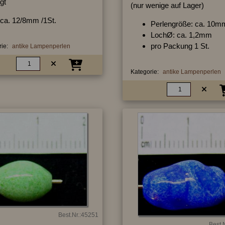
igt
(nur wenige auf Lager)
ca. 12/8mm /1St.
Perlengröße: ca. 10m
LochØ: ca. 1,2mm
pro Packung 1 St.
ie:
antike Lampenperlen
Kategorie:
antike Lampenperlen
Best.Nr.:45251
Best.