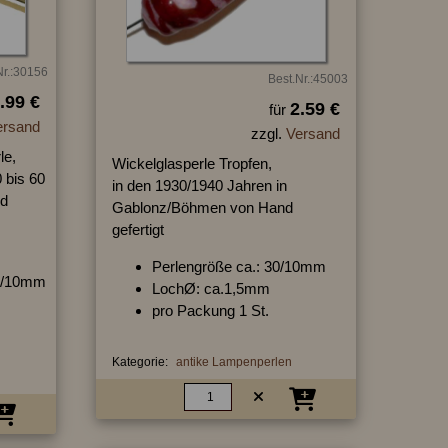
Nr.:30156
Best.Nr.:45003
.99 €
2.59 €
für
ersand
zzgl.
Versand
le,
Wickelglasperle Tropfen,
 bis 60
in den 1930/1940 Jahren in
nd
Gablonz/Böhmen von Hand
gefertigt
Perlengröße ca.: 30/10mm
17/10mm
LochØ: ca.1,5mm
pro Packung 1 St.
Kategorie:
antike Lampenperlen