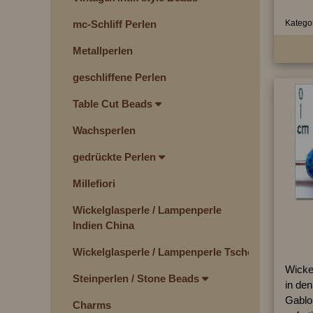
Kategor
mc-Schliff Perlen
Metallperlen
geschliffene Perlen
Table Cut Beads
Wachsperlen
gedrückte Perlen
Millefiori
Wickelglasperle / Lampenperle
Indien China
Wickelglasperle / Lampenperle Tschechien
Wicke
Steinperlen / Stone Beads
in de
Gablo
Charms