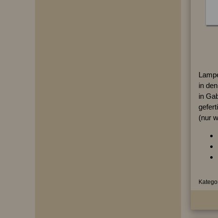
Lampe
in de
in Ga
gefert
(nur w
Kategor