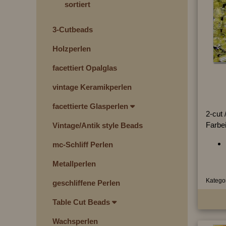
sortiert
3-Cutbeads
Holzperlen
facettiert Opalglas
vintage Keramikperlen
facettierte Glasperlen
2-cut /
Farbe
Vintage/Antik style Beads
mc-Schliff Perlen
Metallperlen
Kategor
geschliffene Perlen
Table Cut Beads
Wachsperlen