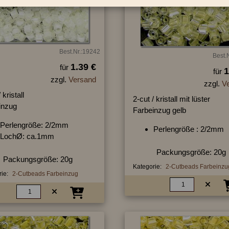
Best.Nr.:19242
Best.
1.39 €
für
1
für
zzgl.
Versand
zzgl.
V
 kristall
2-cut / kristall mit lüster
inzug
Farbeinzug gelb
Perlengröße: 2/2mm
Perlengröße : 2/2mm
LochØ: ca.1mm
Packungsgröße: 20g
Packungsgröße: 20g
Kategorie:
2-Cutbeads Farbeinzu
ie:
2-Cutbeads Farbeinzug