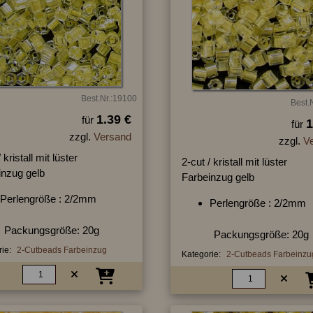
Best.Nr.:19100
Best.
1.39 €
für
1
für
zzgl.
Versand
zzgl.
V
 kristall mit lüster
2-cut / kristall mit lüster
inzug gelb
Farbeinzug gelb
Perlengröße : 2/2mm
Perlengröße : 2/2mm
Packungsgröße: 20g
Packungsgröße: 20g
ie:
2-Cutbeads Farbeinzug
Kategorie:
2-Cutbeads Farbeinzu