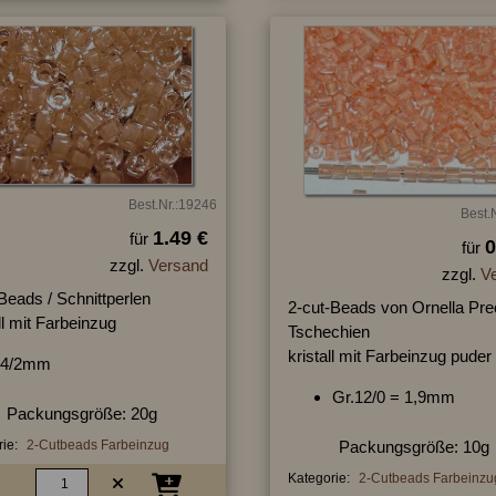
Best.Nr.:19246
Best.
1.49 €
für
0
für
zzgl.
Versand
zzgl.
V
Beads / Schnittperlen
2-cut-Beads von Ornella Pre
ll mit Farbeinzug
Tschechien
kristall mit Farbeinzug puder
4/2mm
Gr.12/0 = 1,9mm
Packungsgröße: 20g
ie:
2-Cutbeads Farbeinzug
Packungsgröße: 10g
Kategorie:
2-Cutbeads Farbeinzu