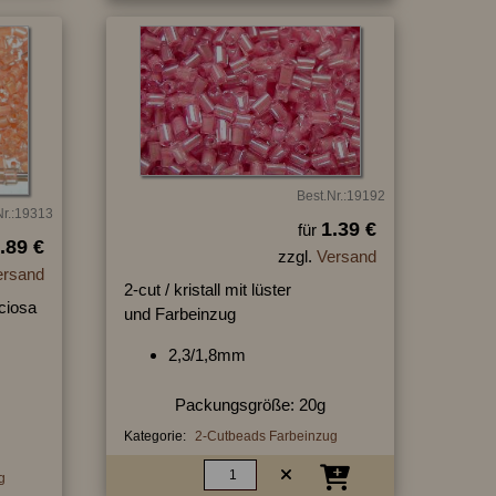
Best.Nr.:19192
Nr.:19313
1.39 €
für
.89 €
zzgl.
Versand
ersand
2-cut / kristall mit lüster
ciosa
und Farbeinzug
2,3/1,8mm
Packungsgröße: 20g
Kategorie:
2-Cutbeads Farbeinzug
g