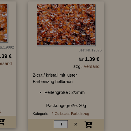
Nr.:19092
Best.Nr.:19076
.39 €
1.39 €
für
ersand
zzgl.
Versand
2-cut / kristall mit lüster
Farbeinzug hellbraun
Perlengröße : 2/2mm
Packungsgröße: 20g
g
Kategorie:
2-Cutbeads Farbeinzug