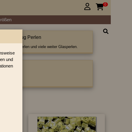
0


Größen
s Farbeinzug Perlen
arbeinzug Perlen und viele weiter Glasperlen.
onsweise
ren und
ationen
ategorie:
beinzug