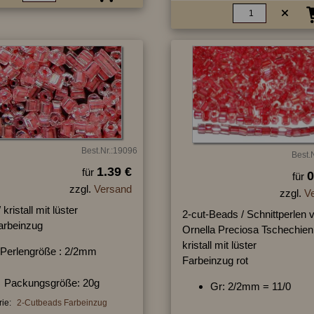
Best.Nr.:19096
Best.
1.39 €
für
0
für
zzgl.
Versand
zzgl.
V
 kristall mit lüster
2-cut-Beads / Schnittperlen 
arbeinzug
Ornella Preciosa Tschechien
kristall mit lüster
Perlengröße : 2/2mm
Farbeinzug rot
Packungsgröße: 20g
Gr: 2/2mm = 11/0
ie:
2-Cutbeads Farbeinzug