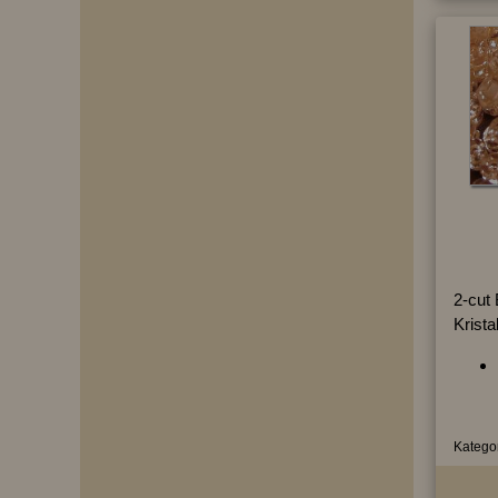
2-cut 
Krista
Kategor