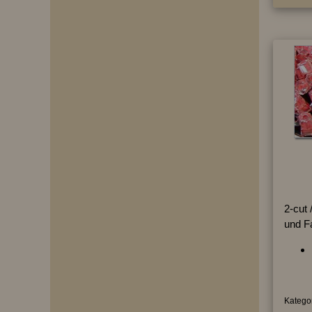
2-cut /
und F
Kategor