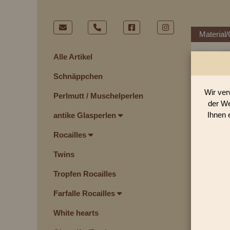
Material/
Alle Artikel
Schnäppchen
Wir ver
Perlmutt / Muschelperlen
der We
Ihnen 
antike Glasperlen
Rocailles
Twins
Tropfen Rocailles
Farfalle Rocailles
White hearts