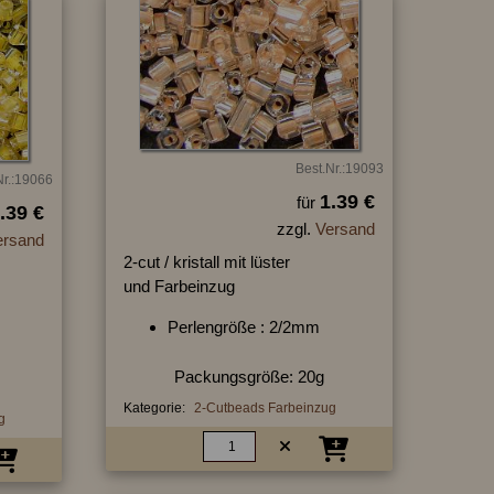
Best.Nr.:19093
Nr.:19066
1.39 €
für
.39 €
zzgl.
Versand
ersand
2-cut / kristall mit lüster
und Farbeinzug
Perlengröße : 2/2mm
Packungsgröße: 20g
Kategorie:
2-Cutbeads Farbeinzug
g