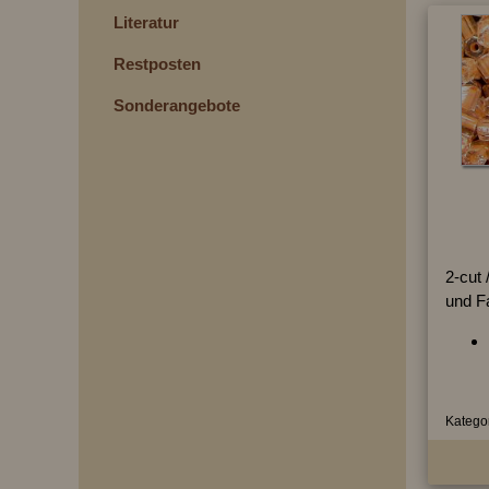
Literatur
Restposten
Sonderangebote
2-cut /
und F
Kategor