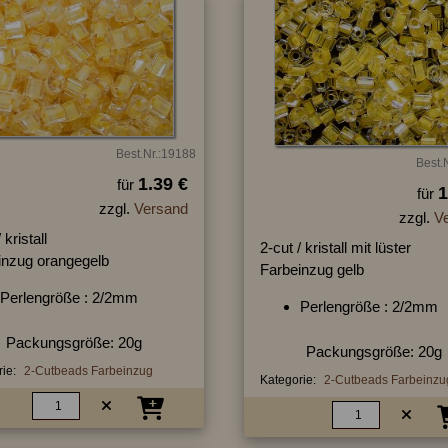
Best.Nr.:19188
Best.
1.39 €
für
1
für
zzgl.
Versand
zzgl.
V
 kristall
2-cut / kristall mit lüster
inzug orangegelb
Farbeinzug gelb
Perlengröße : 2/2mm
Perlengröße : 2/2mm
Packungsgröße: 20g
Packungsgröße: 20g
ie:
2-Cutbeads Farbeinzug
Kategorie:
2-Cutbeads Farbeinzu