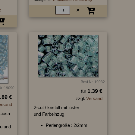
g
Best.Nr.:19082
Nr.:19090
1.39 €
für
.89 €
zzgl.
Versand
ersand
2-cut / kristall mit lüster
ciosa
und Farbeinzug
Perlengröße : 2/2mm
au und