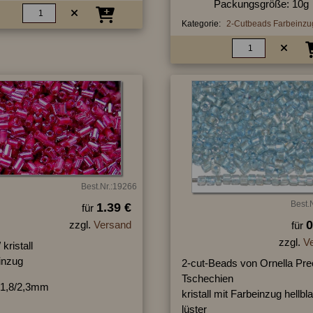
Packungsgröße: 10g
Kategorie:
2-Cutbeads Farbeinzu
Best.Nr.:19266
Best.
1.39 €
für
0
zzgl.
Versand
für
zzgl.
V
 kristall
inzug
2-cut-Beads von Ornella Pre
Tschechien
1,8/2,3mm
kristall mit Farbeinzug hellbl
lüster