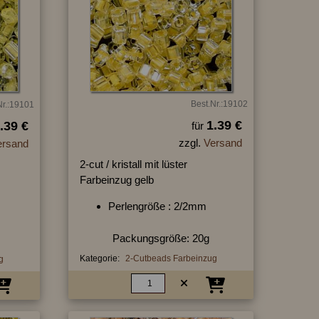
Best.Nr.:19102
Nr.:19101
1.39 €
.39 €
für
zzgl.
Versand
ersand
2-cut / kristall mit lüster
Farbeinzug gelb
Perlengröße : 2/2mm
Packungsgröße: 20g
Kategorie:
2-Cutbeads Farbeinzug
g