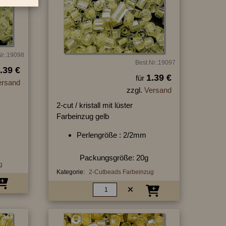
Nr.:19098
Best.Nr.:19097
.39 €
1.39 €
für
ersand
zzgl.
Versand
2-cut / kristall mit lüster
Farbeinzug gelb
Perlengröße : 2/2mm
Packungsgröße: 20g
g
Kategorie:
2-Cutbeads Farbeinzug