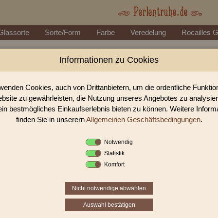
Glassorte
Sorte/Form
Farbe
Veredelung
Rocailles 
Informationen zu Cookies
Perlen Shop für 2-Cut Beads 2-Cutbead
In unserem Perlen Shop finden sie zahlreich 2-Cut Beads 2-Cutbeads F
wenden Cookies, auch von Drittanbietern, um die ordentliche Funkti
bsite zu gewährleisten, die Nutzung unseres Angebotes zu analysie
ein bestmögliches Einkaufserlebnis bieten zu können. Weitere Inform
Sie befinden sich in folgender K
finden Sie in unserern
Allgemeinen Geschäftsbedingungen
.
2-Cut Beads
|
2-Cutbeads Far
Notwendig
Statistik
1
2
›
»
Komfort
Nicht notwendige abwählen
Auswahl bestätigen