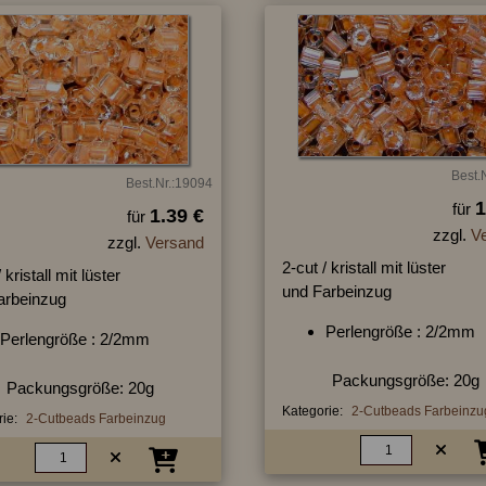
Best.
Best.Nr.:19094
1
für
1.39 €
für
zzgl.
V
zzgl.
Versand
2-cut / kristall mit lüster
 kristall mit lüster
und Farbeinzug
arbeinzug
Perlengröße : 2/2mm
Perlengröße : 2/2mm
Packungsgröße: 20g
Packungsgröße: 20g
Kategorie:
2-Cutbeads Farbeinzu
ie:
2-Cutbeads Farbeinzug