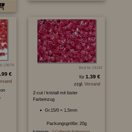
Nr.:19078
Best.Nr.:19182
.99 €
1.39 €
für
ersand
zzgl.
Versand
von
2-cut / kristall mit lüster
,
Farbeinzug
Gr.15/0 = 1,5mm
Packungsgröße: 20g
Kategorie:
2-Cutbeads Farbeinzug