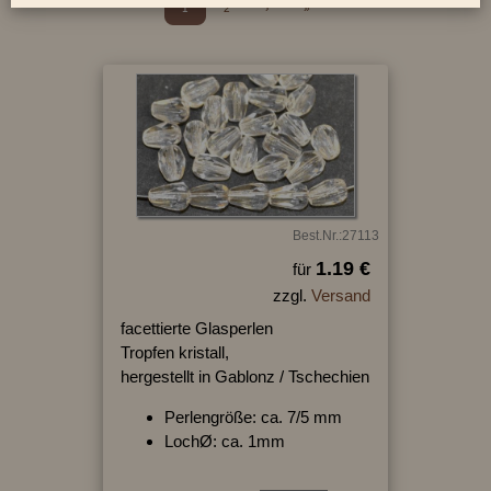
1
2
›
»
Best.Nr.:27113
1.19 €
für
zzgl.
Versand
facettierte Glasperlen
Tropfen kristall,
hergestellt in Gablonz / Tschechien
Perlengröße: ca. 7/5 mm
LochØ: ca. 1mm