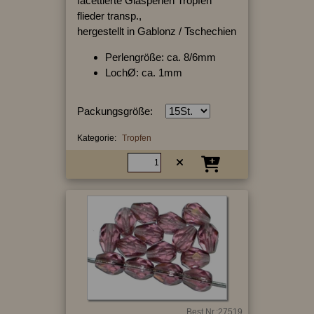
facettierte Glasperlen Tropfen
flieder transp.,
hergestellt in Gablonz / Tschechien
Perlengröße: ca. 8/6mm
LochØ: ca. 1mm
Packungsgröße:
Kategorie:
Tropfen
Best.Nr.:27519