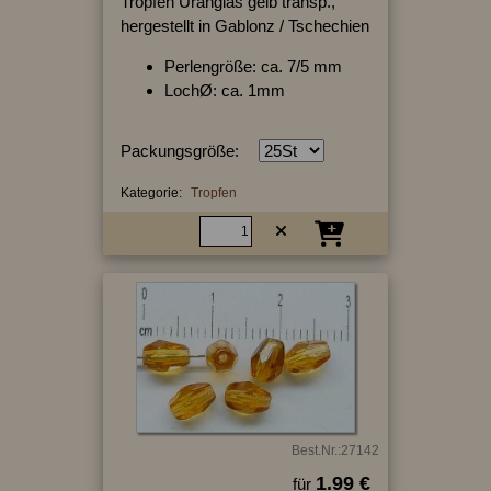
Tropfen Uranglas gelb transp.,
hergestellt in Gablonz / Tschechien
Perlengröße: ca. 7/5 mm
LochØ: ca. 1mm
Packungsgröße:
Kategorie:
Tropfen
Best.Nr.:27142
1.99 €
für