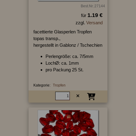
Best.Nr.:27144
1.19 €
für
zzgl.
Versand
facettierte Glasperlen Tropfen
topas transp.,
hergestellt in Gablonz / Tschechien
Perlengröße: ca. 7/5mm
LochØ: ca. 1mm
pro Packung 25 St.
Kategorie:
Tropfen