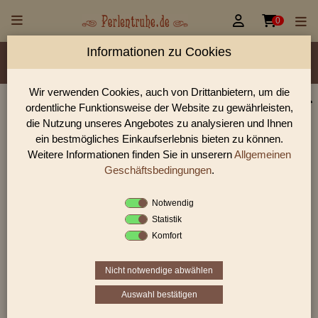


0
Informationen zu Cookies
Material/Glassorte
Sorte/Form
Farbe
Größen
Lochdurchmesser
Wir verwenden Cookies, auch von Drittanbietern, um die
ordentliche Funktionsweise der Website zu gewährleisten,
Perlen Shop für facettierte Glasperlen facettiert
die Nutzung unseres Angebotes zu analysieren und Ihnen
transparent Tropfen
ein bestmögliches Einkaufserlebnis bieten zu können.
Weitere Informationen finden Sie in unserern
Allgemeinen
In unserem Perlen Shop finden sie zahlreich facettierte
Glasperlen facettiert transparent Tropfen und viele weiter
Geschäftsbedingungen
.
Glasperlen.
Notwendig
Statistik
Komfort
Sie befinden sich in folgender Kategorie:
facettierte Glasperlen
|
facettiert transparent
|
facettiert
transparent
|
Tropfen
Nicht notwendige abwählen
Auswahl bestätigen