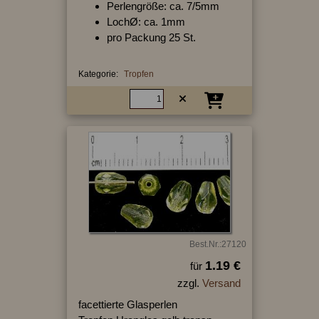
Perlengröße: ca. 7/5mm
LochØ: ca. 1mm
pro Packung 25 St.
Kategorie:
Tropfen
Best.Nr.:27120
1.19 €
für
zzgl.
Versand
facettierte Glasperlen