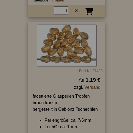
Kategorie:
Tropfen
Best.Nr.:27483
1.19 €
für
zzgl.
Versand
facettierte Glasperlen Tropfen
braun transp.,
hergestellt in Gablonz Tschechien
Perlengröße: ca. 7/5mm
LochØ: ca. 1mm