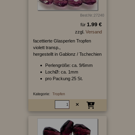
Best.Nr.:27240
1.99 €
für
zzgl.
Versand
facettierte Glasperlen Tropfen
violett transp.,
hergestellt in Gablonz / Tschechien
Perlengröße: ca. 9/6mm
LochØ: ca. 1mm
pro Packung 25 St.
Kategorie:
Tropfen