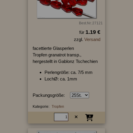
Best.Nr.:27121
1.19 €
für
zzgl.
Versand
facettierte Glasperlen
Tropfen granatrot transp.,
hergestellt in Gablonz Tschechien
Perlengröße: ca. 7/5 mm
LochØ: ca. 1mm
Packungsgröße:
Kategorie:
Tropfen