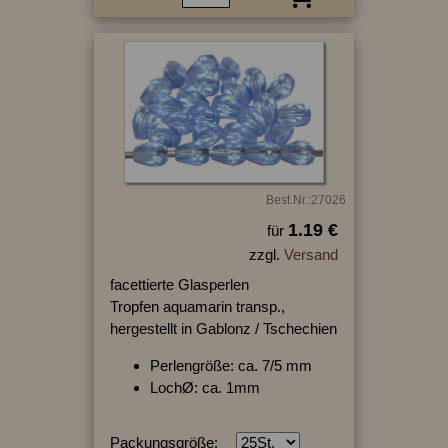
Best.Nr.:27026
1.19 €
für
zzgl.
Versand
facettierte Glasperlen
Tropfen aquamarin transp.,
hergestellt in Gablonz / Tschechien
Perlengröße: ca. 7/5 mm
LochØ: ca. 1mm
Packungsgröße: