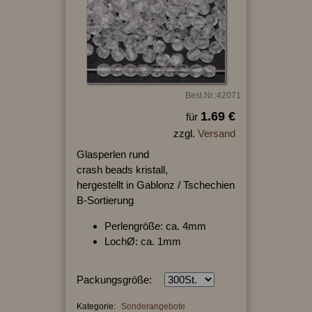
Best.Nr.:42071
1.69 €
für
zzgl.
Versand
Glasperlen rund
crash beads kristall,
hergestellt in Gablonz / Tschechien
B-Sortierung
Perlengröße: ca. 4mm
LochØ: ca. 1mm
Packungsgröße:
Kategorie:
Sonderangebote