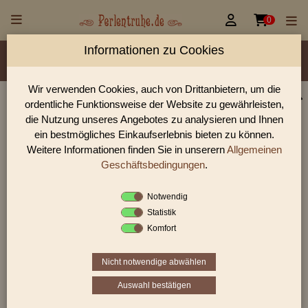


0
Informationen zu Cookies
Material/Glassorte
Sorte/Form
Farbe
Veredelung
Größen
Lochdurchmesser
Wir verwenden Cookies, auch von Drittanbietern, um die
ordentliche Funktionsweise der Website zu gewährleisten,
Perlen Shop für Sonderangebote Perlen
die Nutzung unseres Angebotes zu analysieren und Ihnen
In unserem Perlen Shop finden sie zahlreich Sonderangebote
ein bestmögliches Einkaufserlebnis bieten zu können.
Perlen und viele weiter Glasperlen.
Weitere Informationen finden Sie in unserern
Allgemeinen
Geschäftsbedingungen
.
Notwendig
Sie befinden sich in folgender Kategorie:
Statistik
Sonderangebote
Komfort
Nicht notwendige abwählen
Auswahl bestätigen