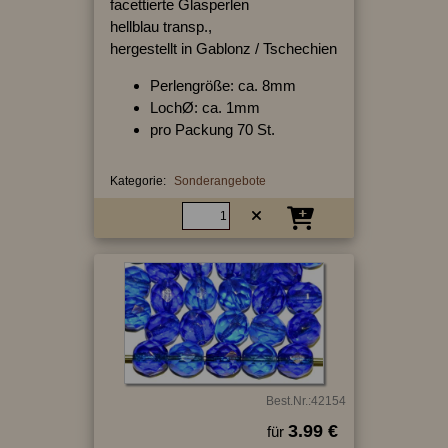
facettierte Glasperlen
hellblau transp.,
hergestellt in Gablonz / Tschechien
Perlengröße: ca. 8mm
LochØ: ca. 1mm
pro Packung 70 St.
Kategorie:
Sonderangebote
Best.Nr.:42154
3.99 €
für