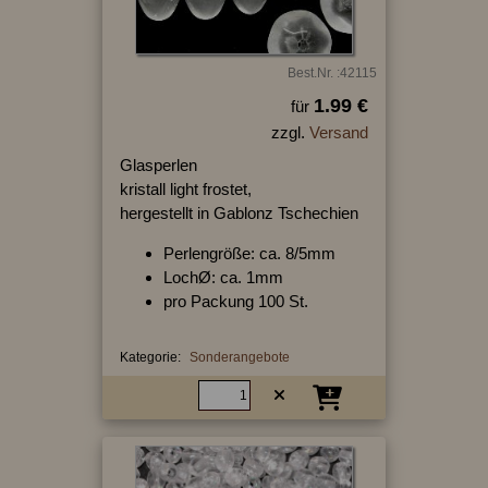
Best.Nr. :42115
1.99 €
für
zzgl.
Versand
Glasperlen
kristall light frostet,
hergestellt in Gablonz Tschechien
Perlengröße: ca. 8/5mm
LochØ: ca. 1mm
pro Packung 100 St.
Kategorie:
Sonderangebote