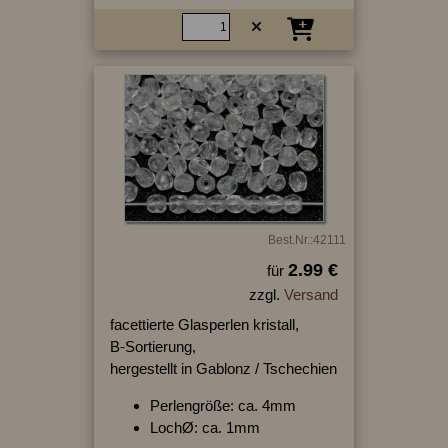
Best.Nr.:42111
2.99 €
für
zzgl.
Versand
facettierte Glasperlen kristall,
B-Sortierung,
hergestellt in Gablonz / Tschechien
Perlengröße: ca. 4mm
LochØ: ca. 1mm