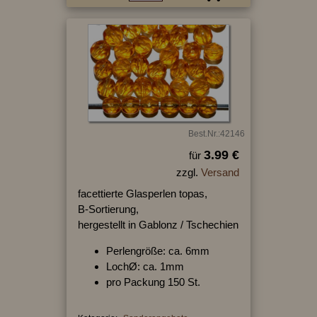
Best.Nr.:42146
3.99 €
für
zzgl.
Versand
facettierte Glasperlen topas,
B-Sortierung,
hergestellt in Gablonz / Tschechien
Perlengröße: ca. 6mm
LochØ: ca. 1mm
pro Packung 150 St.