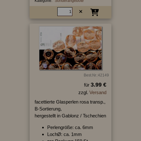
Kategorie:
Sonderangebote
Best.Nr.:42149
3.99 €
für
zzgl.
Versand
facettierte Glasperlen rosa transp.,
B-Sortierung,
hergestellt in Gablonz / Tschechien
Perlengröße: ca. 6mm
LochØ: ca. 1mm