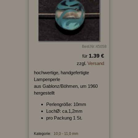
Best.Nr.:45058
1.39 €
für
zzgl.
Versand
hochwertige, handgefertigte
Lampenperle
aus Gablonz/Böhmen, um 1960
hergestellt
Perlengröße: 10mm
LochØ: ca.1,2mm
pro Packung 1 St.
Kategorie:
10,0 - 11,0 mm