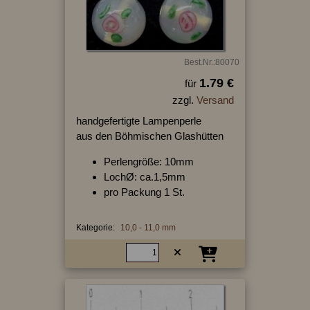
Best.Nr.:80070
1.79 €
für
zzgl.
Versand
handgefertigte Lampenperle
aus den Böhmischen Glashütten
Perlengröße: 10mm
LochØ: ca.1,5mm
pro Packung 1 St.
Kategorie:
10,0 - 11,0 mm