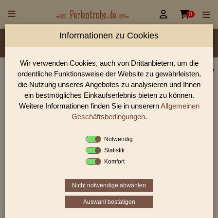


0
Informationen zu Cookies
Material/Glassorte
Sorte/Form
Farbe
Größen
Lochdurchmesser
Wir verwenden Cookies, auch von Drittanbietern, um die
ordentliche Funktionsweise der Website zu gewährleisten,
Perlen Shop für Wickelglasperle / Lampenperle
die Nutzung unseres Angebotes zu analysieren und Ihnen
Tschechien 10,0 - 11,0 mm
ein bestmögliches Einkaufserlebnis bieten zu können.
Weitere Informationen finden Sie in unserern
Allgemeinen
In unserem Perlen Shop finden sie zahlreich Wickelglasperle /
Lampenperle Tschechien 10,0 - 11,0 mm und viele weiter
Geschäftsbedingungen
.
Glasperlen.
Notwendig
Statistik
Komfort
Sie befinden sich in folgender Kategorie:
Wickelglasperle / Lampenperle Tschechien
|
10,0 - 11,0
mm
Nicht notwendige abwählen
Auswahl bestätigen