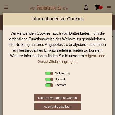


0
Informationen zu Cookies
Material/Glassorte
Sorte/Form
Farbe
Veredelung
Größen
Lochdurchmesser
Wir verwenden Cookies, auch von Drittanbietern, um die
ordentliche Funktionsweise der Website zu gewährleisten,
Perlen Shop für gedrückte Perlen runde 8,0 mm
die Nutzung unseres Angebotes zu analysieren und Ihnen
In unserem Perlen Shop finden sie zahlreich gedrückte Perlen
ein bestmögliches Einkaufserlebnis bieten zu können.
runde 8,0 mm und viele weiter Glasperlen.
Weitere Informationen finden Sie in unserern
Allgemeinen
Geschäftsbedingungen
.
Notwendig
Sie befinden sich in folgender Kategorie:
Statistik
gedrückte Perlen
|
runde Perlen
|
8,0 mm
Komfort
Nicht notwendige abwählen
1
2
3
›
»
Auswahl bestätigen