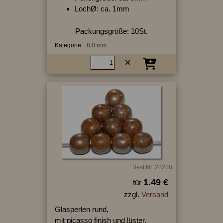
LochØ: ca. 1mm
Packungsgröße: 10St.
Kategorie:
8,0 mm
Best.Nr.:22278
1.49 €
für
zzgl.
Versand
Glasperlen rund,
mit picasso finish und lüster,