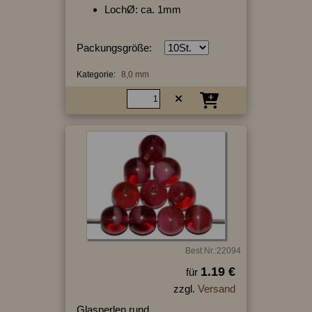
LochØ: ca. 1mm
Packungsgröße:
Kategorie:
8,0 mm
Best.Nr.:22094
1.19 €
für
zzgl.
Versand
Glasperlen rund,