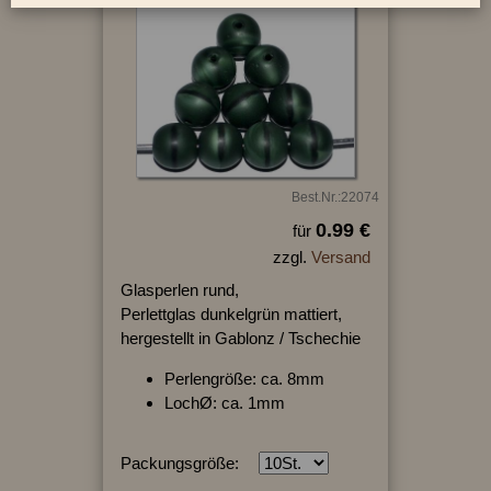
Best.Nr.:22074
0.99 €
für
zzgl.
Versand
Glasperlen rund,
Perlettglas dunkelgrün mattiert,
hergestellt in Gablonz / Tschechie
Perlengröße: ca. 8mm
LochØ: ca. 1mm
Packungsgröße: