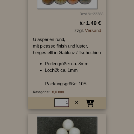
Best.Nr.:22288
1.49 €
für
zzgl.
Versand
Glasperlen rund,
mit picasso finish und lüster,
hergestellt in Gablonz / Tschechien
Perlengröße: ca. 8mm
LochØ: ca. 1mm
Packungsgröße: 10St.
Kategorie:
8,0 mm