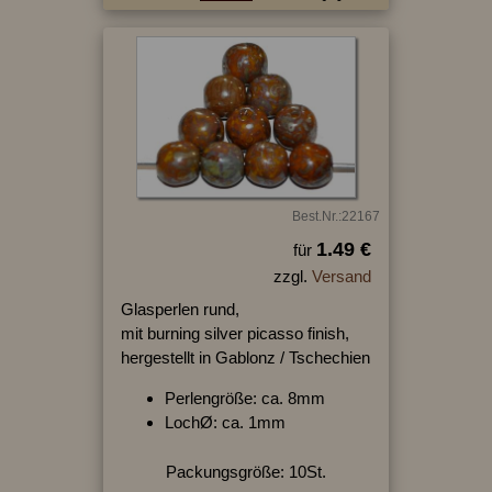
Best.Nr.:22167
1.49 €
für
zzgl.
Versand
Glasperlen rund,
mit burning silver picasso finish,
hergestellt in Gablonz / Tschechien
Perlengröße: ca. 8mm
LochØ: ca. 1mm
Packungsgröße: 10St.