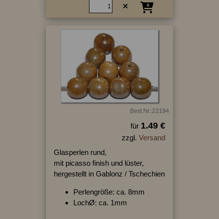
Best.Nr.:22194
1.49 €
für
zzgl.
Versand
Glasperlen rund,
mit picasso finish und lüster,
hergestellt in Gablonz / Tschechien
Perlengröße: ca. 8mm
LochØ: ca. 1mm