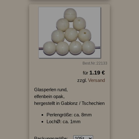
Best.Nr.:22133
1.19 €
für
zzgl.
Versand
Glasperlen rund,
elfenbein opak,
hergestellt in Gablonz / Tschechien
Perlengröße: ca. 8mm
LochØ: ca. 1mm
Packungsgröße: