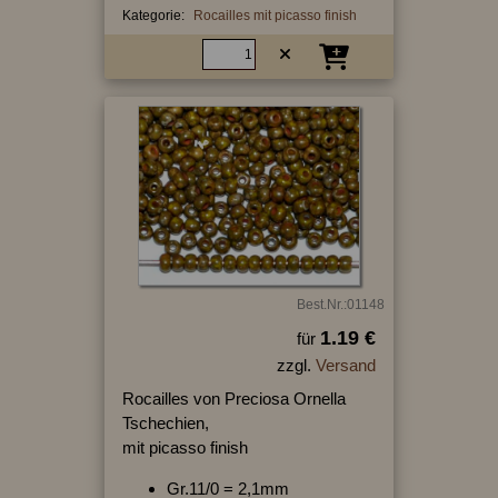
Kategorie:
Rocailles mit picasso finish
Best.Nr.:01148
1.19 €
für
zzgl.
Versand
Rocailles von Preciosa Ornella
Tschechien,
mit picasso finish
Gr.11/0 = 2,1mm