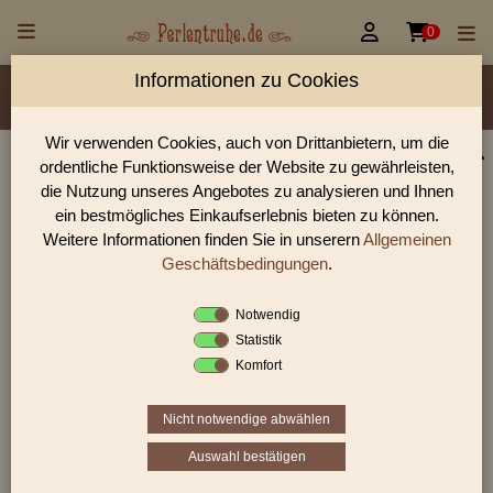


0
Informationen zu Cookies
Material/Glassorte
Sorte/Form
Farbe
Veredelung
Rocailles Größen
Wir verwenden Cookies, auch von Drittanbietern, um die
ordentliche Funktionsweise der Website zu gewährleisten,
Perlen Shop für Rocailles opak mit picasso finish
die Nutzung unseres Angebotes zu analysieren und Ihnen
Perlen
ein bestmögliches Einkaufserlebnis bieten zu können.
Weitere Informationen finden Sie in unserern
Allgemeinen
In unserem Perlen Shop finden sie zahlreich Rocailles opak mit
picasso finish Perlen und viele weiter Glasperlen.
Geschäftsbedingungen
.
Notwendig
Statistik
Sie befinden sich in folgender Kategorie:
Komfort
Rocailles
|
opak
|
Rocailles mit picasso finish
Nicht notwendige abwählen
Auswahl bestätigen