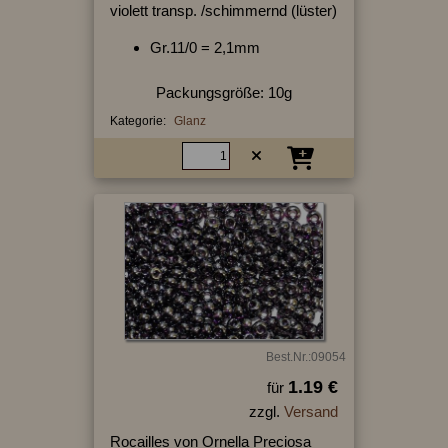
violett transp. /schimmernd (lüster)
Gr.11/0 = 2,1mm
Packungsgröße: 10g
Kategorie:
Glanz
Best.Nr.:09054
1.19 €
für
zzgl.
Versand
Rocailles von Ornella Preciosa