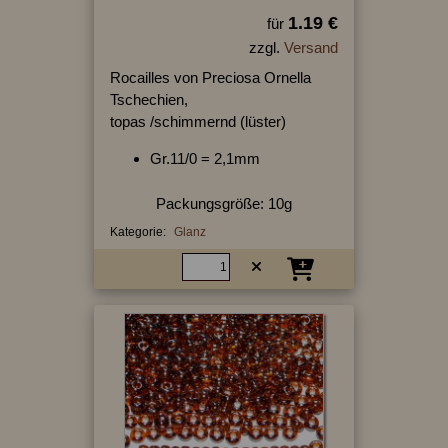
1.19 €
für
zzgl.
Versand
Rocailles von Preciosa Ornella
Tschechien,
topas /schimmernd (lüster)
Gr.11/0 = 2,1mm
Packungsgröße: 10g
Kategorie:
Glanz