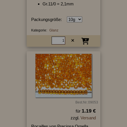
Gr.11/0 = 2,1mm
Packungsgröße:
Kategorie:
Glanz
Best.Nr.:09053
1.19 €
für
zzgl.
Versand
Rocailles von Preciosa Ornella