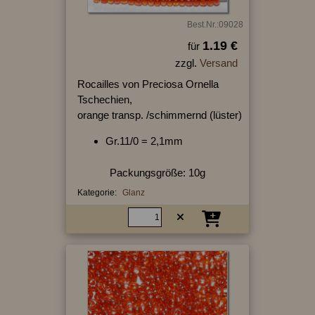
Best.Nr.:09028
1.19 €
für
zzgl.
Versand
Rocailles von Preciosa Ornella
Tschechien,
orange transp. /schimmernd (lüster)
Gr.11/0 = 2,1mm
Packungsgröße: 10g
Kategorie:
Glanz