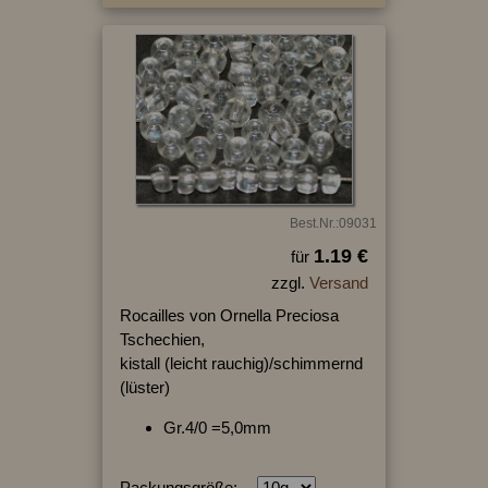
Best.Nr.:09031
1.19 €
für
zzgl.
Versand
Rocailles von Ornella Preciosa
Tschechien,
kistall (leicht rauchig)/schimmernd
(lüster)
Gr.4/0 =5,0mm
Packungsgröße: