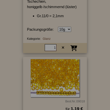
Tschechien,
honiggelb /schimmernd (lüster)
Gr.11/0 = 2,1mm
Packungsgröße:
Kategorie:
Glanz
Best.Nr.:09018
1.19 €
für