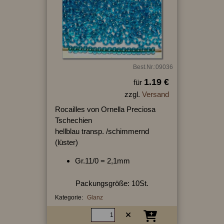
Best.Nr.:09036
1.19 €
für
zzgl.
Versand
Rocailles von Ornella Preciosa
Tschechien
hellblau transp. /schimmernd
(lüster)
Gr.11/0 = 2,1mm
Packungsgröße: 10St.
Kategorie:
Glanz