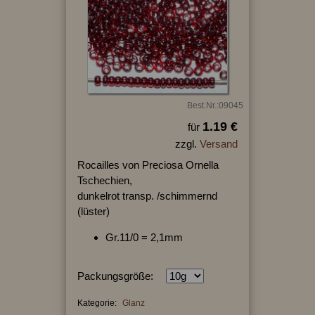
Best.Nr.:09045
1.19 €
für
zzgl.
Versand
Rocailles von Preciosa Ornella
Tschechien,
dunkelrot transp. /schimmernd
(lüster)
Gr.11/0 = 2,1mm
Packungsgröße:
Kategorie:
Glanz