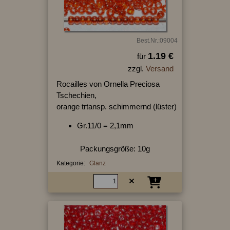
Best.Nr.:09004
1.19 €
für
zzgl.
Versand
Rocailles von Ornella Preciosa
Tschechien,
orange trtansp. schimmernd (lüster)
Gr.11/0 = 2,1mm
Packungsgröße: 10g
Kategorie:
Glanz