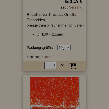
1.19 €
für
zzgl.
Versand
Rocailles von Preciosa Ornella
Tschechien,
orange transp. /schimmernd (lüster)
Gr.11/0 = 2,1mm
Packungsgröße:
Kategorie:
Glanz