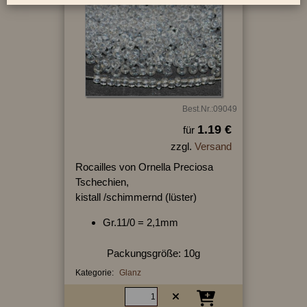
Best.Nr.:09049
1.19 €
für
zzgl.
Versand
Rocailles von Ornella Preciosa
Tschechien,
kistall /schimmernd (lüster)
Gr.11/0 = 2,1mm
Packungsgröße: 10g
Kategorie:
Glanz