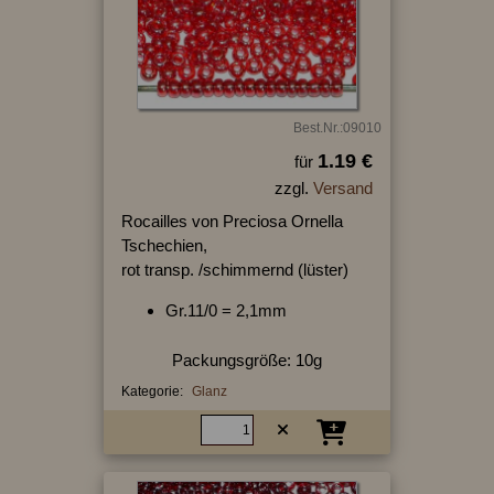
Best.Nr.:09010
1.19 €
für
zzgl.
Versand
Rocailles von Preciosa Ornella
Tschechien,
rot transp. /schimmernd (lüster)
Gr.11/0 = 2,1mm
Packungsgröße: 10g
Kategorie:
Glanz