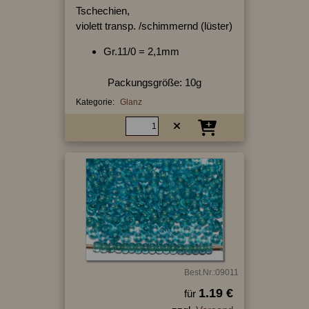
Tschechien,
violett transp. /schimmernd (lüster)
Gr.11/0 = 2,1mm
Packungsgröße: 10g
Kategorie:
Glanz
Best.Nr.:09011
1.19 €
für