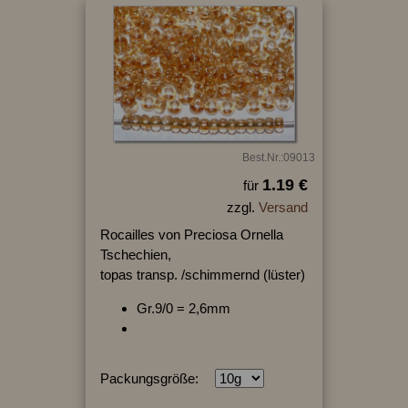
Best.Nr.:09013
1.19 €
für
zzgl.
Versand
Rocailles von Preciosa Ornella
Tschechien,
topas transp. /schimmernd (lüster)
Gr.9/0 = 2,6mm
Packungsgröße: