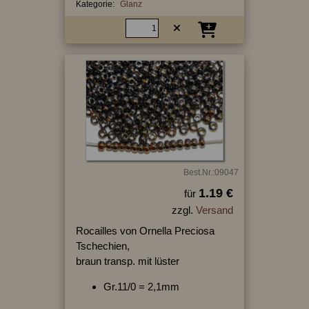
Kategorie:
Glanz
Best.Nr.:09047
1.19 €
für
zzgl.
Versand
Rocailles von Ornella Preciosa
Tschechien,
braun transp. mit lüster
Gr.11/0 = 2,1mm