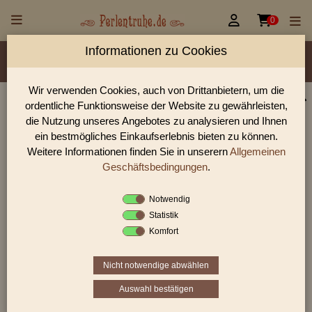


0
Informationen zu Cookies
Material/Glassorte
Sorte/Form
Farbe
Veredelung
Rocailles Größen
Wir verwenden Cookies, auch von Drittanbietern, um die
ordentliche Funktionsweise der Website zu gewährleisten,
Perlen Shop für Rocailles transparent Glanz Perlen
die Nutzung unseres Angebotes zu analysieren und Ihnen
In unserem Perlen Shop finden sie zahlreich Rocailles
ein bestmögliches Einkaufserlebnis bieten zu können.
transparent Glanz Perlen und viele weiter Glasperlen.
Weitere Informationen finden Sie in unserern
Allgemeinen
Geschäftsbedingungen
.
Notwendig
Sie befinden sich in folgender Kategorie:
Statistik
Rocailles
|
transparent
|
Glanz
Komfort
Nicht notwendige abwählen
1
2
›
»
Auswahl bestätigen