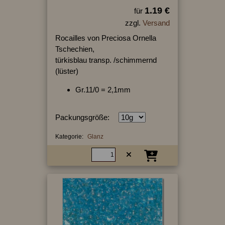
1.19 €
für
zzgl.
Versand
Rocailles von Preciosa Ornella
Tschechien,
türkisblau transp. /schimmernd
(lüster)
Gr.11/0 = 2,1mm
Packungsgröße:
Kategorie:
Glanz