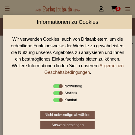


0
Informationen zu Cookies
Material/Glassorte
Sorte/Form
Farbe
Größen
Lochdurchmesser
Wir verwenden Cookies, auch von Drittanbietern, um die
ordentliche Funktionsweise der Website zu gewährleisten,
Perlen Shop für Wickelglasperle / Lampenperle
die Nutzung unseres Angebotes zu analysieren und Ihnen
Tschechien 10,0 - 11,0 mm
ein bestmögliches Einkaufserlebnis bieten zu können.
Weitere Informationen finden Sie in unserern
Allgemeinen
In unserem Perlen Shop finden sie zahlreich Wickelglasperle /
Lampenperle Tschechien 10,0 - 11,0 mm und viele weiter
Geschäftsbedingungen
.
Glasperlen.
Notwendig
Statistik
Komfort
Sie befinden sich in folgender Kategorie:
Wickelglasperle / Lampenperle Tschechien
|
10,0 - 11,0
mm
Nicht notwendige abwählen
Auswahl bestätigen