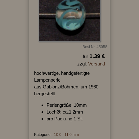
Best.Nr.:45058
1.39 €
für
zzgl.
Versand
hochwertige, handgefertigte
Lampenperle
aus Gablonz/Böhmen, um 1960
hergestellt
Perlengröße: 10mm
LochØ: ca.1,2mm
pro Packung 1 St.
Kategorie:
10,0 - 11,0 mm