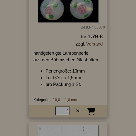
Best.Nr.:80070
1.79 €
für
zzgl.
Versand
handgefertigte Lampenperle
aus den Böhmischen Glashütten
Perlengröße: 10mm
LochØ: ca.1,5mm
pro Packung 1 St.
Kategorie:
10,0 - 11,0 mm