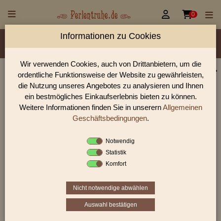


0
Informationen zu Cookies
Material/Glassorte
Sorte/Form
Farbe
Veredelung
Größen
Rocailles Größen
Lochdurchmesser
Wir verwenden Cookies, auch von Drittanbietern, um die
ordentliche Funktionsweise der Website zu gewährleisten,
Perlen Shop für antike Glasperlen sonstige
die Nutzung unseres Angebotes zu analysieren und Ihnen
In unserem Perlen Shop finden sie zahlreich antike Glasperlen
ein bestmögliches Einkaufserlebnis bieten zu können.
sonstige und viele weiter Glasperlen.
Weitere Informationen finden Sie in unserern
Allgemeinen
Geschäftsbedingungen
.
Notwendig
Sie befinden sich in folgender Kategorie:
Statistik
antike Glasperlen
|
antike Glasperlen sonstige
Komfort
Nicht notwendige abwählen
1
2
3
›
»
Auswahl bestätigen