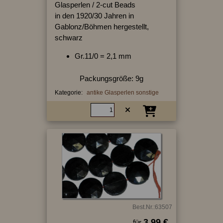
Glasperlen / 2-cut Beads
in den 1920/30 Jahren in
Gablonz/Böhmen hergestellt,
schwarz
Gr.11/0 = 2,1 mm
Packungsgröße: 9g
Kategorie:
antike Glasperlen sonstige
Best.Nr.:63507
3.99 €
für