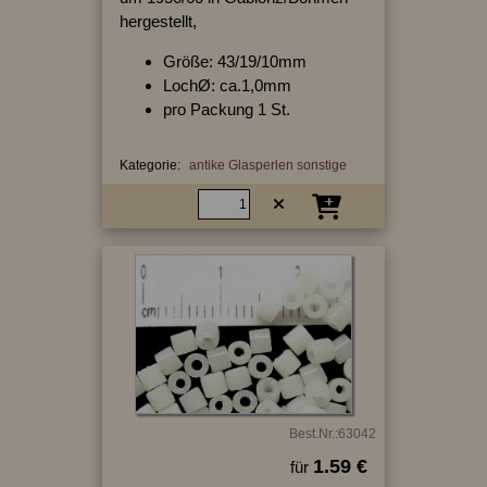
hergestellt,
Größe: 43/19/10mm
LochØ: ca.1,0mm
pro Packung 1 St.
Kategorie:
antike Glasperlen sonstige
Best.Nr.:63042
1.59 €
für