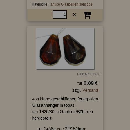
Kategorie:
antike Glasperlen sonstige
Best.Nr.:63920
0.89 €
für
zzgl.
Versand
von Hand geschliffener, feuerpoliert
Glasanhänger in topas,
um 1920/30 in Gablonz/Böhmen
hergestellt,
Größe ca.: 22/15/8mm