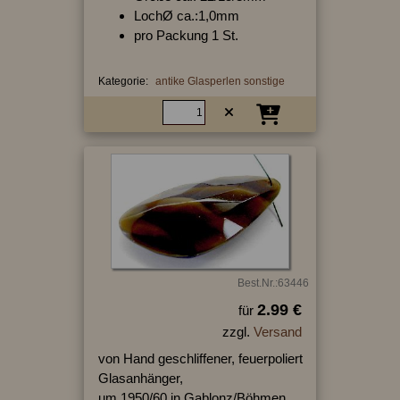
LochØ ca.:1,0mm
pro Packung 1 St.
Kategorie:
antike Glasperlen sonstige
Best.Nr.:63446
2.99 €
für
zzgl.
Versand
von Hand geschliffener, feuerpoliert
Glasanhänger,
um 1950/60 in Gablonz/Böhmen