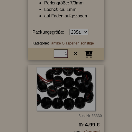
Perlengröße: 7/3mm
LochØ: ca. 1mm
auf Faden aufgezogen
Packungsgröße:
Kategorie:
antike Glasperlen sonstige
Best.Nr.:63330
4.99 €
für
zzgl.
Versand