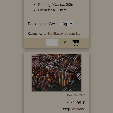
Perlengröße: ca. 3/3mm
LochØ: ca. 1 mm
Packungsgröße:
Kategorie:
antike Glasperlen sonstige
Best.Nr.:63748
1.99 €
für
zzgl.
Versand