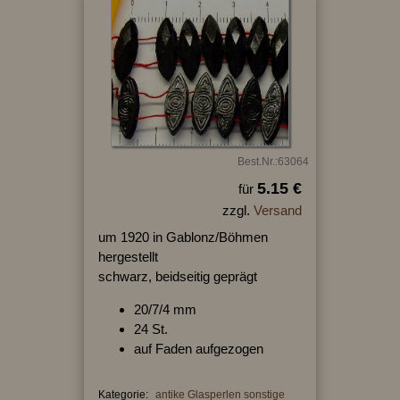
Best.Nr.:63064
5.15 €
für
zzgl.
Versand
um 1920 in Gablonz/Böhmen
hergestellt
schwarz, beidseitig geprägt
20/7/4 mm
24 St.
auf Faden aufgezogen
Kategorie:
antike Glasperlen sonstige