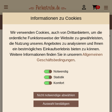


0
Informationen zu Cookies
Material/Glassorte
Sorte/Form
Farbe
Veredelung
Rocailles Größen
Wir verwenden Cookies, auch von Drittanbietern, um die
ordentliche Funktionsweise der Website zu gewährleisten,
Perlen Shop für Tropfen Rocailles Perlen
die Nutzung unseres Angebotes zu analysieren und Ihnen
In unserem Perlen Shop finden sie zahlreich Tropfen Rocailles
ein bestmögliches Einkaufserlebnis bieten zu können.
Perlen und viele weiter Glasperlen.
Weitere Informationen finden Sie in unserern
Allgemeinen
Geschäftsbedingungen
.
Notwendig
Sie befinden sich in folgender Kategorie:
Statistik
Tropfen Rocailles
Komfort
Nicht notwendige abwählen
Auswahl bestätigen