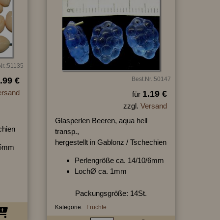
Nr.:51135
.99 €
Best.Nr.:50147
ersand
1.19 €
für
zzgl.
Versand
Glasperlen Beeren, aqua hell
chien
transp.,
hergestellt in Gablonz / Tschechien
8/5mm
Perlengröße ca. 14/10/6mm
LochØ ca. 1mm
Packungsgröße: 14St.
Kategorie:
Früchte