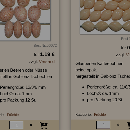
Best.
Best.Nr.:50072
0
für
1.19 €
für
zzgl.
V
zzgl.
Versand
Glasperlen Kaffeebohnen
beige opak,
erlen Beeren oder Nüsse
hergestellt in Gablonz Tsche
tellt in Gablonz Tschechien
Perlengröße: ca. 11/
Perlengröße: 12/9/6 mm
LochØ: ca. 1mm
LochØ: ca. 1mm
pro Packung 20 St.
pro Packung 12 St.
Kategorie:
Früchte
ie:
Früchte