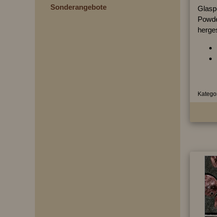
Sonderangebote
Glasp
Powde
herges
Kategor