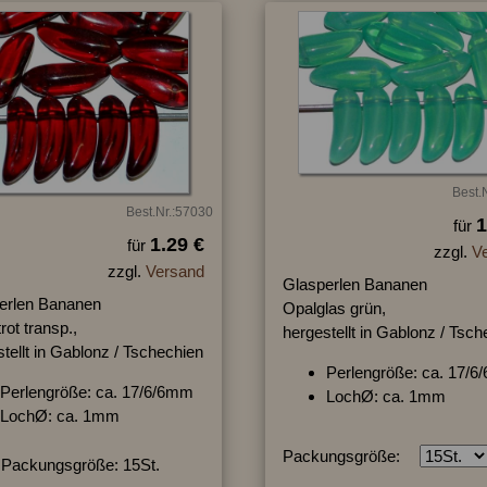
Best.
Best.Nr.:57030
1
für
1.29 €
für
zzgl.
V
zzgl.
Versand
Glasperlen Bananen
erlen Bananen
Opalglas grün,
rot transp.,
hergestellt in Gablonz / Tsc
tellt in Gablonz / Tschechien
Perlengröße: ca. 17/
Perlengröße: ca. 17/6/6mm
LochØ: ca. 1mm
LochØ: ca. 1mm
Packungsgröße:
Packungsgröße: 15St.