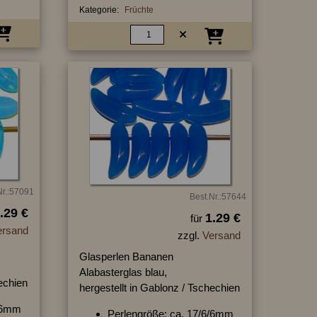
Kategorie:
Früchte
Nr.:57091
Best.Nr.:57644
.29 €
1.29 €
für
ersand
zzgl.
Versand
Glasperlen Bananen
Alabasterglas blau,
hechien
hergestellt in Gablonz / Tschechien
6/6mm
Perlengröße: ca. 17/6/6mm