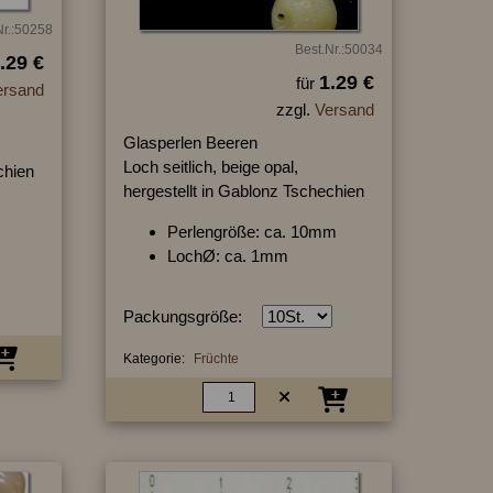
Nr.:50258
Best.Nr.:50034
.29 €
1.29 €
für
ersand
zzgl.
Versand
Glasperlen Beeren
Loch seitlich, beige opal,
chien
hergestellt in Gablonz Tschechien
Perlengröße: ca. 10mm
LochØ: ca. 1mm
Packungsgröße:
Kategorie:
Früchte