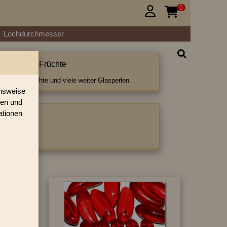
0


Lochdurchmesser
n & Blätter Früchte
 Blätter Früchte und viele weiter Glasperlen.
onsweise
ren und
ationen
ategorie:
ter
|
Früchte