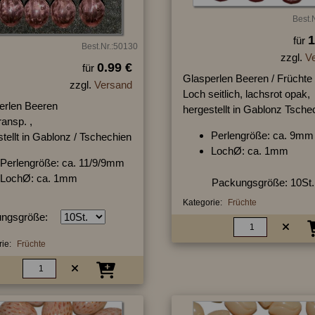
Best.
1
für
Best.Nr.:50130
zzgl.
V
0.99 €
für
Glasperlen Beeren / Früchte
zzgl.
Versand
Loch seitlich, lachsrot opak,
erlen Beeren
hergestellt in Gablonz Tsche
ransp. ,
Perlengröße: ca. 9mm
tellt in Gablonz / Tschechien
LochØ: ca. 1mm
Perlengröße: ca. 11/9/9mm
LochØ: ca. 1mm
Packungsgröße: 10St.
Kategorie:
Früchte
ngsgröße:
ie:
Früchte