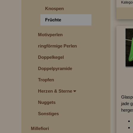
Kategor
Knospen
Früchte
Motivperlen
ringförmige Perlen
Doppelkegel
Doppelpyramide
Tropfen
Herzen & Sterne
Glasp
Nuggets
jade g
herges
Sonstiges
Millefiori