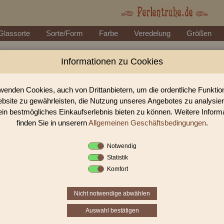
Glassorte
Sorte/Form
Farbe
Veredelung
Größen
Informationen zu Cookies
Perlen Shop für gedrückte Perlen Blüte
In unserem Perlen Shop finden sie zahlreich gedrückte Perlen Blüten &
wenden Cookies, auch von Drittanbietern, um die ordentliche Funkti
bsite zu gewährleisten, die Nutzung unseres Angebotes zu analysie
ein bestmögliches Einkaufserlebnis bieten zu können. Weitere Inform
Sie befinden sich in folgender K
finden Sie in unserern
Allgemeinen Geschäftsbedingungen
.
gedrückte Perlen
|
Blüten & Blät
Notwendig
Statistik
Komfort
Nicht notwendige abwählen
Auswahl bestätigen