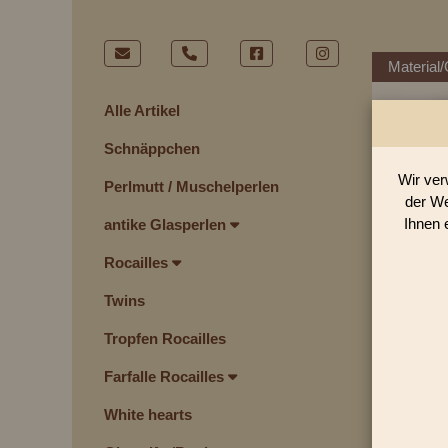
Material/
Alle Artikel
Schnäppchen
Wir ver
Perlmutt / Muschelperlen
der We
Ihnen 
antike Glasperlen
Rocailles
Twins
Tropfen Rocailles
Farfalle Rocailles
White hearts