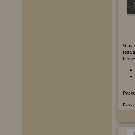
Glasp
rosa t
herges
Packu
Kategor