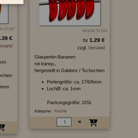
Nr.:57187
Best.Nr.:57104
.39 €
1.29 €
für
ersand
zzgl.
Versand
Glasperlen Bananen
sso
rot transp.,
hergestellt in Gablonz / Tschechien
hechien
Perlengröße: ca. 17/6/6mm
6/6mm
LochØ: ca. 1mm
Packungsgröße: 15St.
Kategorie:
Früchte