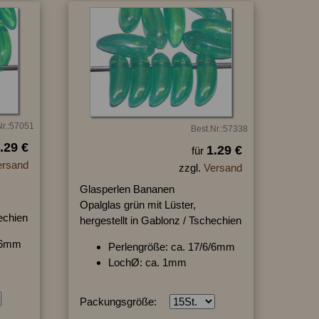
Nr.:57051
Best.Nr.:57338
.29 €
1.29 €
für
ersand
zzgl.
Versand
Glasperlen Bananen
Opalglas grün mit Lüster,
hechien
hergestellt in Gablonz / Tschechien
6/6mm
Perlengröße: ca. 17/6/6mm
LochØ: ca. 1mm
Packungsgröße: