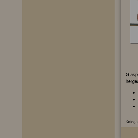
Glasp
herges
Kategor