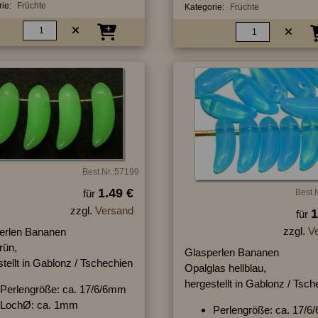
ie:
Früchte
Kategorie:
Früchte
Best.Nr.:57199
1.49 €
für
Best.
zzgl.
Versand
1
für
zzgl.
V
erlen Bananen
rün,
Glasperlen Bananen
tellt in Gablonz / Tschechien
Opalglas hellblau,
hergestellt in Gablonz / Tsc
Perlengröße: ca. 17/6/6mm
LochØ: ca. 1mm
Perlengröße: ca. 17/