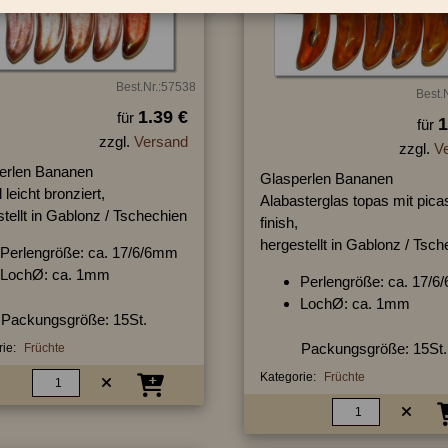
Best.Nr.:57538
Best.
1.39 €
für
1
für
zzgl.
Versand
zzgl.
V
erlen Bananen
Glasperlen Bananen
l leicht bronziert,
Alabasterglas topas mit pica
tellt in Gablonz / Tschechien
finish,
hergestellt in Gablonz / Tsc
Perlengröße: ca. 17/6/6mm
LochØ: ca. 1mm
Perlengröße: ca. 17/
LochØ: ca. 1mm
Packungsgröße: 15St.
Packungsgröße: 15St.
ie:
Früchte
Kategorie:
Früchte