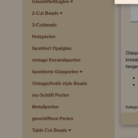
Glasstifte/Bugles
2-Cut Beads
3-Cutbeads
Holzperlen
facettiert Opalglas
Glasp
kristal
vintage Keramikperlen
herges
facettierte Glasperlen
Vintage/Antik style Beads
mc-Schliff Perlen
Metallperlen
Kategor
geschliffene Perlen
Table Cut Beads