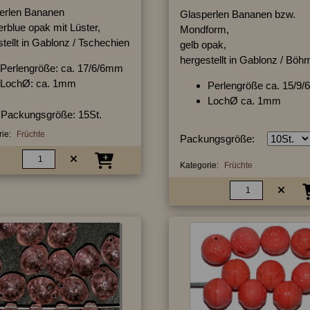
erlen Bananen
Glasperlen Bananen bzw.
rblue opak mit Lüster,
Mondform,
tellt in Gablonz / Tschechien
gelb opak,
hergestellt in Gablonz / Böh
Perlengröße: ca. 17/6/6mm
LochØ: ca. 1mm
Perlengröße ca. 15/9
LochØ ca. 1mm
Packungsgröße: 15St.
ie:
Früchte
Packungsgröße:
Kategorie:
Früchte