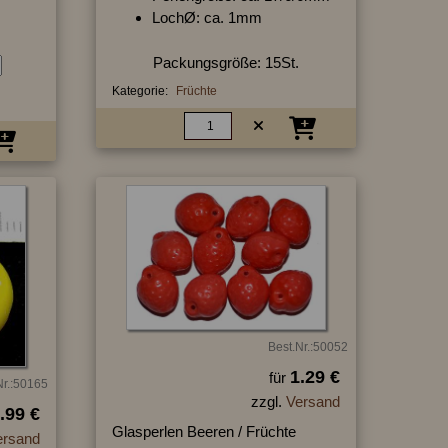
LochØ: ca. 1mm
Packungsgröße: 15St.
Kategorie:
Früchte
Best.Nr.:50052
1.29 €
für
Nr.:50165
zzgl.
Versand
.99 €
Glasperlen Beeren / Früchte
ersand