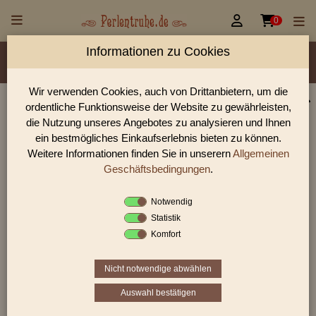


0
Informationen zu Cookies
Material/Glassorte
Sorte/Form
Farbe
Veredelung
Größen
Lochdurchmesser
Wir verwenden Cookies, auch von Drittanbietern, um die
ordentliche Funktionsweise der Website zu gewährleisten,
Perlen Shop für facettierte Glasperlen facettiert
die Nutzung unseres Angebotes zu analysieren und Ihnen
transparent 3,0 mm
ein bestmögliches Einkaufserlebnis bieten zu können.
Weitere Informationen finden Sie in unserern
Allgemeinen
In unserem Perlen Shop finden sie zahlreich facettierte
Glasperlen facettiert transparent 3,0 mm und viele weiter
Geschäftsbedingungen
.
Glasperlen.
Notwendig
Statistik
Komfort
Sie befinden sich in folgender Kategorie:
facettierte Glasperlen
|
facettiert transparent
|
facettiert
transparent
|
3 mm
Nicht notwendige abwählen
Auswahl bestätigen