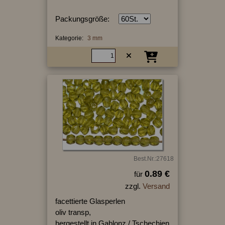
Packungsgröße:
Kategorie:
3 mm
Best.Nr.:27618
0.89 €
für
zzgl.
Versand
facettierte Glasperlen
oliv transp,
hergestellt in Gablonz / Tschechien