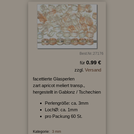
Best.Nr.:27176
0.99 €
für
zzgl.
Versand
facettierte Glasperlen
zart apricot meliert transp.,
hergestellt in Gablonz / Tschechien
Perlengröße: ca. 3mm
LochØ: ca. 1mm
pro Packung 60 St.
Kategorie:
3 mm