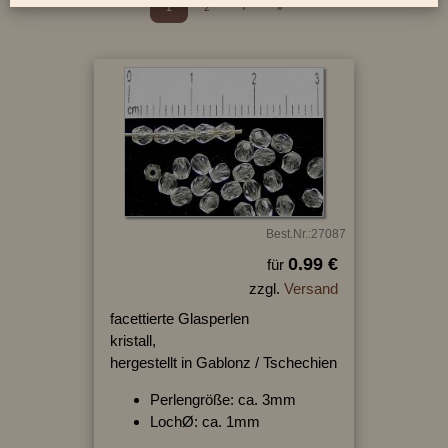
1
2
›
»
Best.Nr.:27087
0.99 €
für
zzgl.
Versand
facettierte Glasperlen
kristall,
hergestellt in Gablonz / Tschechien
Perlengröße: ca. 3mm
LochØ: ca. 1mm