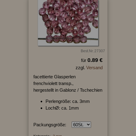
Best.Nr.:27307
0.89 €
für
zzgl.
Versand
facettierte Glasperlen
frenchviolett transp.,
hergestellt in Gablonz / Tschechien
Perlengröße: ca. 3mm
LochØ: ca. 1mm
Packungsgröße: