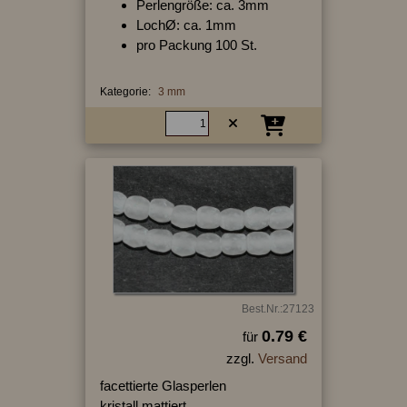
Perlengröße: ca. 3mm
LochØ: ca. 1mm
pro Packung 100 St.
Kategorie:
3 mm
Best.Nr.:27123
0.79 €
für
zzgl.
Versand
facettierte Glasperlen
kristall mattiert,