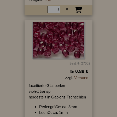
Kategorie:
3 mm
Best.Nr.:27052
0.89 €
für
zzgl.
Versand
facettierte Glasperlen
violett transp.,
hergestellt in Gablonz Tschechien
Perlengröße: ca. 3mm
LochØ: ca. 1mm