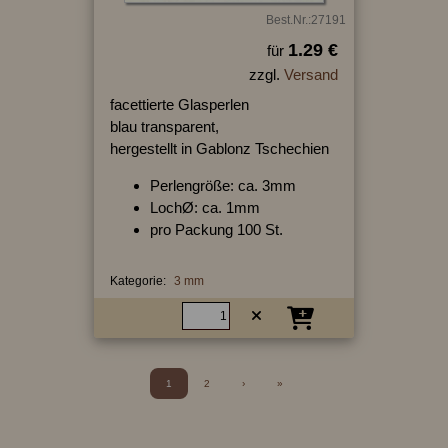
Best.Nr.:27191
1.29 €
für
zzgl.
Versand
facettierte Glasperlen
blau transparent,
hergestellt in Gablonz Tschechien
Perlengröße: ca. 3mm
LochØ: ca. 1mm
pro Packung 100 St.
Kategorie:
3 mm
1
2
›
»