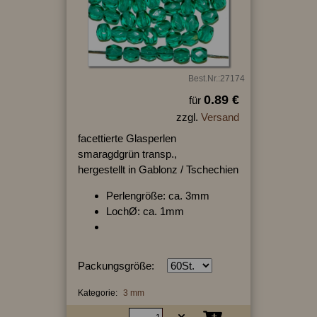
Best.Nr.:27174
0.89 €
für
zzgl.
Versand
facettierte Glasperlen
smaragdgrün transp.,
hergestellt in Gablonz / Tschechien
Perlengröße: ca. 3mm
LochØ: ca. 1mm
Packungsgröße:
Kategorie:
3 mm