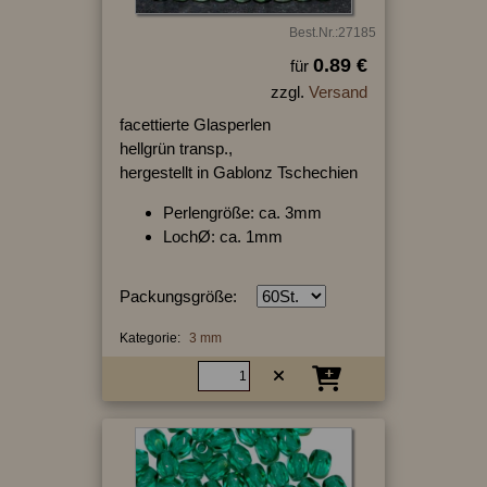
Best.Nr.:27185
0.89 €
für
zzgl.
Versand
facettierte Glasperlen
hellgrün transp.,
hergestellt in Gablonz Tschechien
Perlengröße: ca. 3mm
LochØ: ca. 1mm
Packungsgröße:
Kategorie:
3 mm