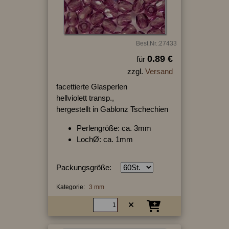
Best.Nr.:27433
0.89 €
für
zzgl.
Versand
facettierte Glasperlen
hellviolett transp.,
hergestellt in Gablonz Tschechien
Perlengröße: ca. 3mm
LochØ: ca. 1mm
Packungsgröße:
Kategorie:
3 mm