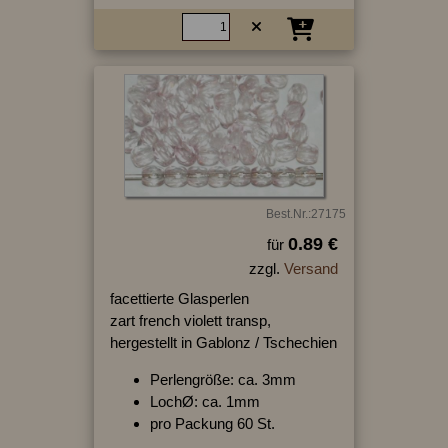
Best.Nr.:27175
0.89 €
für
zzgl.
Versand
facettierte Glasperlen
zart french violett transp,
hergestellt in Gablonz / Tschechien
Perlengröße: ca. 3mm
LochØ: ca. 1mm
pro Packung 60 St.