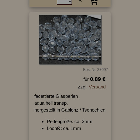
Best.Nr.:27097
0.89 €
für
zzgl.
Versand
facettierte Glasperlen
aqua hell transp,
hergestellt in Gablonz / Tschechien
Perlengröße: ca. 3mm
LochØ: ca. 1mm