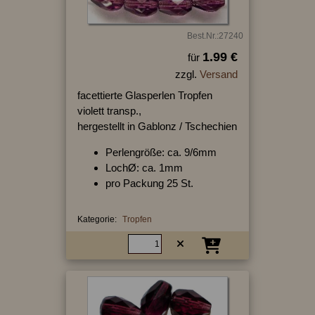
Best.Nr.:27240
1.99 €
für
zzgl.
Versand
facettierte Glasperlen Tropfen
violett transp.,
hergestellt in Gablonz / Tschechien
Perlengröße: ca. 9/6mm
LochØ: ca. 1mm
pro Packung 25 St.
Kategorie:
Tropfen