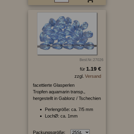
Best.Nr.:27026
1.19 €
für
zzgl.
Versand
facettierte Glasperlen
Tropfen aquamarin transp.,
hergestellt in Gablonz / Tschechien
Perlengröße: ca. 7/5 mm
LochØ: ca. 1mm
Packungsgröße: