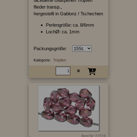
facettierte Glasperlen Tropfen
flieder transp.,
hergestellt in Gablonz / Tschechien
Perlengröße: ca. 8/6mm
LochØ: ca. 1mm
Packungsgröße:
Kategorie:
Tropfen
Best.Nr.:27519