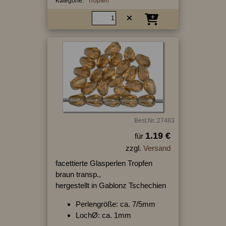
Kategorie:
Tropfen
Best.Nr.:27483
1.19 €
für
zzgl.
Versand
facettierte Glasperlen Tropfen
braun transp.,
hergestellt in Gablonz Tschechien
Perlengröße: ca. 7/5mm
LochØ: ca. 1mm