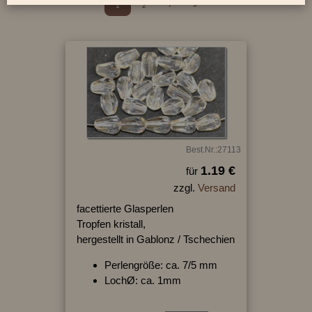
1
2
›
»
Best.Nr.:27113
1.19 €
für
zzgl.
Versand
facettierte Glasperlen
Tropfen kristall,
hergestellt in Gablonz / Tschechien
Perlengröße: ca. 7/5 mm
LochØ: ca. 1mm