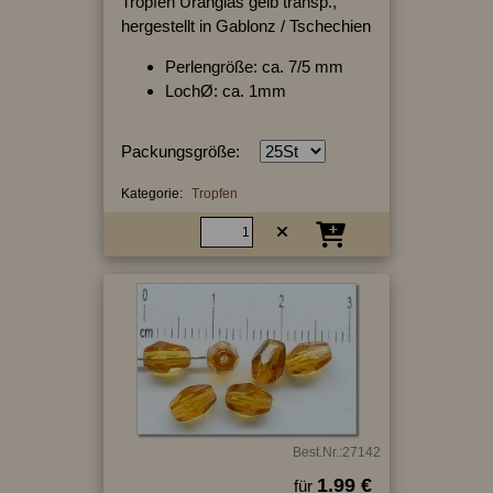
Tropfen Uranglas gelb transp.,
hergestellt in Gablonz / Tschechien
Perlengröße: ca. 7/5 mm
LochØ: ca. 1mm
Packungsgröße:
Kategorie:
Tropfen
Best.Nr.:27142
1.99 €
für