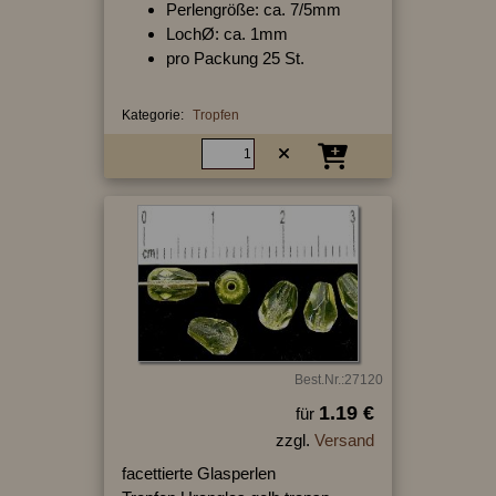
Perlengröße: ca. 7/5mm
LochØ: ca. 1mm
pro Packung 25 St.
Kategorie:
Tropfen
Best.Nr.:27120
1.19 €
für
zzgl.
Versand
facettierte Glasperlen