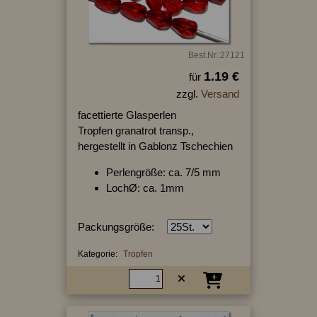
Best.Nr.:27121
1.19 €
für
zzgl.
Versand
facettierte Glasperlen
Tropfen granatrot transp.,
hergestellt in Gablonz Tschechien
Perlengröße: ca. 7/5 mm
LochØ: ca. 1mm
Packungsgröße:
Kategorie:
Tropfen