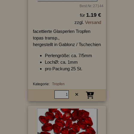
Best.Nr.:27144
1.19 €
für
zzgl.
Versand
facettierte Glasperlen Tropfen
topas transp.,
hergestellt in Gablonz / Tschechien
Perlengröße: ca. 7/5mm
LochØ: ca. 1mm
pro Packung 25 St.
Kategorie:
Tropfen