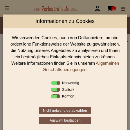


0
Informationen zu Cookies
Material/Glassorte
Sorte/Form
Farbe
Größen
Lochdurchmesser
Wir verwenden Cookies, auch von Drittanbietern, um die
ordentliche Funktionsweise der Website zu gewährleisten,
Perlen Shop für facettierte Glasperlen facettiert
die Nutzung unseres Angebotes zu analysieren und Ihnen
transparent Tropfen
ein bestmögliches Einkaufserlebnis bieten zu können.
Weitere Informationen finden Sie in unserern
Allgemeinen
In unserem Perlen Shop finden sie zahlreich facettierte
Glasperlen facettiert transparent Tropfen und viele weiter
Geschäftsbedingungen
.
Glasperlen.
Notwendig
Statistik
Komfort
Sie befinden sich in folgender Kategorie:
facettierte Glasperlen
|
facettiert transparent
|
facettiert
transparent
|
Tropfen
Nicht notwendige abwählen
Auswahl bestätigen