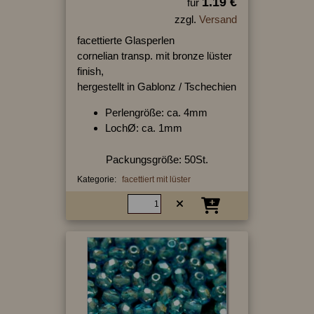
1.19 €
für
zzgl.
Versand
facettierte Glasperlen
cornelian transp. mit bronze lüster
finish,
hergestellt in Gablonz / Tschechien
Perlengröße: ca. 4mm
LochØ: ca. 1mm
Packungsgröße: 50St.
Kategorie:
facettiert mit lüster