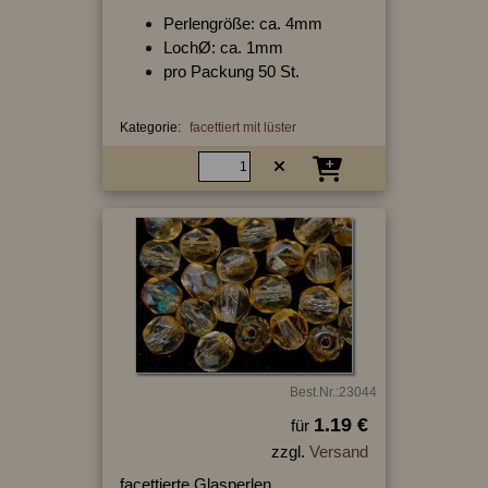
Perlengröße: ca. 4mm
LochØ: ca. 1mm
pro Packung 50 St.
Kategorie:
facettiert mit lüster
Best.Nr.:23044
1.19 €
für
zzgl.
Versand
facettierte Glasperlen