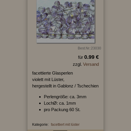
Best.Nr.:23030
0.99 €
für
zzgl.
Versand
facettierte Glasperlen
violett mit Lüster,
hergestellt in Gablonz / Tschechien
Perlengröße: ca. 3mm
LochØ: ca. 1mm
pro Packung 60 St.
Kategorie:
facettiert mit lüster