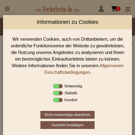


0
Informationen zu Cookies
Material/Glassorte
Sorte/Form
Farbe
Veredelung
Größen
Lochdurchmesser
Wir verwenden Cookies, auch von Drittanbietern, um die
ordentliche Funktionsweise der Website zu gewährleisten,
Perlen Shop für facettierte Glasperlen facettiert
die Nutzung unseres Angebotes zu analysieren und Ihnen
transparent mit lüster
ein bestmögliches Einkaufserlebnis bieten zu können.
Weitere Informationen finden Sie in unserern
Allgemeinen
In unserem Perlen Shop finden sie zahlreich facettierte
Glasperlen facettiert transparent mit lüster und viele weiter
Geschäftsbedingungen
.
Glasperlen.
Notwendig
Statistik
Komfort
Sie befinden sich in folgender Kategorie:
facettierte Glasperlen
|
facettiert transparent
|
facettiert
mit lüster
Nicht notwendige abwählen
Auswahl bestätigen