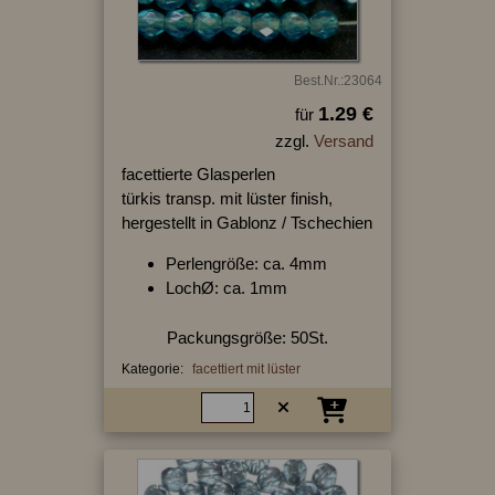
Best.Nr.:23064
1.29 €
für
zzgl.
Versand
facettierte Glasperlen
türkis transp. mit lüster finish,
hergestellt in Gablonz / Tschechien
Perlengröße: ca. 4mm
LochØ: ca. 1mm
Packungsgröße: 50St.
Kategorie:
facettiert mit lüster