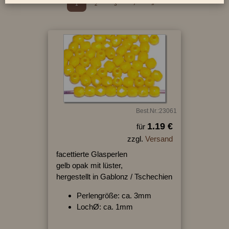
1
2
3
›
»
Best.Nr.:23061
1.19 €
für
zzgl.
Versand
facettierte Glasperlen
gelb opak mit lüster,
hergestellt in Gablonz / Tschechien
Perlengröße: ca. 3mm
LochØ: ca. 1mm