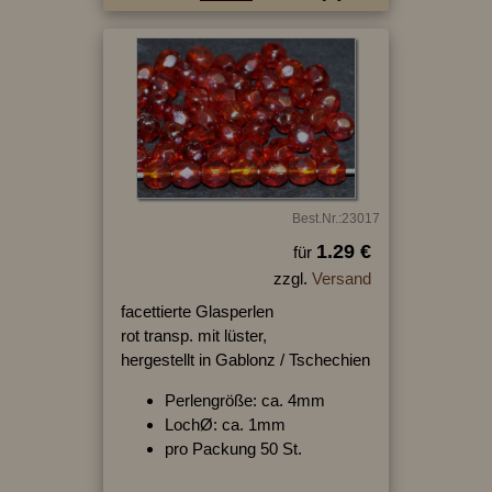
Best.Nr.:23017
1.29 €
für
zzgl.
Versand
facettierte Glasperlen
rot transp. mit lüster,
hergestellt in Gablonz / Tschechien
Perlengröße: ca. 4mm
LochØ: ca. 1mm
pro Packung 50 St.