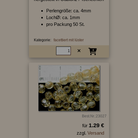
Perlengröße: ca. 4mm
LochØ: ca. 1mm
pro Packung 50 St.
Kategorie:
facettiert mit lüster
Best.Nr.:23027
1.29 €
für
zzgl.
Versand