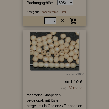
Packungsgröße:
Kategorie:
facettiert mit lüster
Best.Nr.:23036
1.19 €
für
zzgl.
Versand
facettierte Glasperlen
beige opak mit lüster,
hergestellt in Gablonz / Tschechien