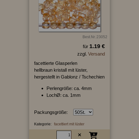
Best.Nr.:23052
1.19 €
für
zzgl.
Versand
facettierte Glasperlen
hellbraun kristall mit lüster,
hergestellt in Gablonz / Tschechien
Perlengröße: ca. 4mm
LochØ: ca. 1mm
Packungsgröße:
Kategorie:
facettiert mit lüster