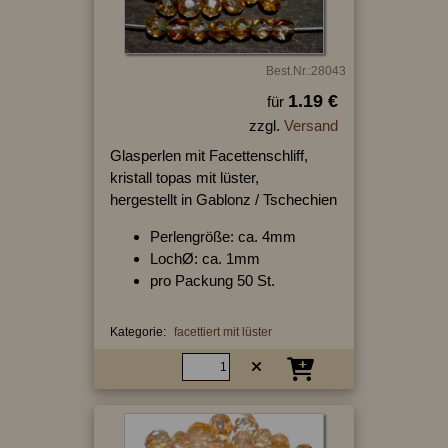
Best.Nr.:28043
1.19 €
für
zzgl.
Versand
Glasperlen mit Facettenschliff,
kristall topas mit lüster,
hergestellt in Gablonz / Tschechien
Perlengröße: ca. 4mm
LochØ: ca. 1mm
pro Packung 50 St.
Kategorie:
facettiert mit lüster