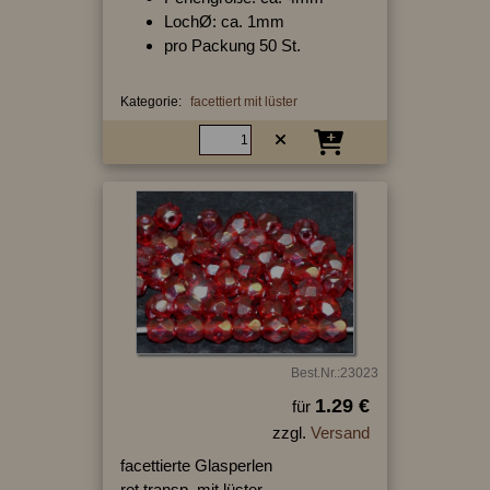
LochØ: ca. 1mm
pro Packung 50 St.
Kategorie:
facettiert mit lüster
Best.Nr.:23023
1.29 €
für
zzgl.
Versand
facettierte Glasperlen
rot transp. mit lüster,