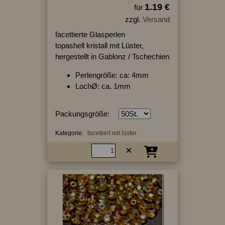
1.19 €
für
zzgl.
Versand
facettierte Glasperlen
topashell kristall mit Lüster,
hergestellt in Gablonz / Tschechien
Perlengröße: ca: 4mm
LochØ: ca. 1mm
Packungsgröße:
Kategorie:
facettiert mit lüster