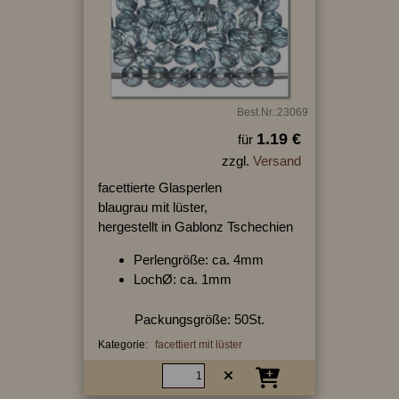
Best.Nr.:23069
1.19 €
für
zzgl.
Versand
facettierte Glasperlen
blaugrau mit lüster,
hergestellt in Gablonz Tschechien
Perlengröße: ca. 4mm
LochØ: ca. 1mm
Packungsgröße: 50St.
Kategorie:
facettiert mit lüster