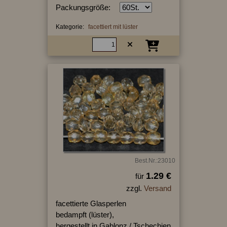
Packungsgröße:
Kategorie:
facettiert mit lüster
Best.Nr.:23010
1.29 €
für
zzgl.
Versand
facettierte Glasperlen
bedampft (lüster),
hergestellt in Gablonz / Tschechien