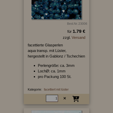
Best.Nr.:23006
1.79 €
für
zzgl.
Versand
facettierte Glasperlen
aqua transp. mit Lüster,
hergestellt in Gablonz / Tschechien
Perlengröße: ca. 3mm
LochØ: ca. 1mm
pro Packung 100 St.
Kategorie:
facettiert mit lüster