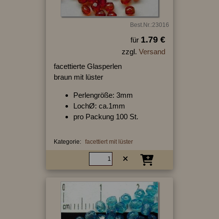
Best.Nr.:23016
1.79 €
für
zzgl.
Versand
facettierte Glasperlen
braun mit lüster
Perlengröße: 3mm
LochØ: ca.1mm
pro Packung 100 St.
Kategorie:
facettiert mit lüster