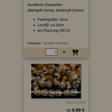
facettierte Glasperlen
platingelb transp. bedampft (lüster)
Perlengröße: 3mm
LochØ: ca.1mm
pro Packung 100 St.
Kategorie:
facettiert mit lüster
Best.Nr.:28347
0.99 €
für