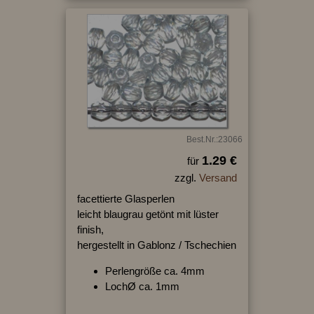
Best.Nr.:23066
1.29 €
für
zzgl.
Versand
facettierte Glasperlen
leicht blaugrau getönt mit lüster
finish,
hergestellt in Gablonz / Tschechien
Perlengröße ca. 4mm
LochØ ca. 1mm