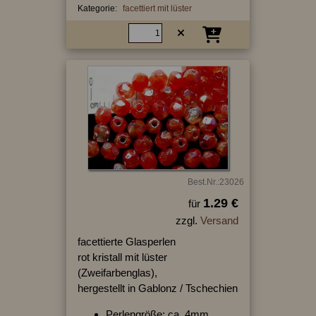
Kategorie:
facettiert mit lüster
Best.Nr.:23026
1.29 €
für
zzgl.
Versand
facettierte Glasperlen
rot kristall mit lüster
(Zweifarbenglas),
hergestellt in Gablonz / Tschechien
Perlengröße: ca. 4mm