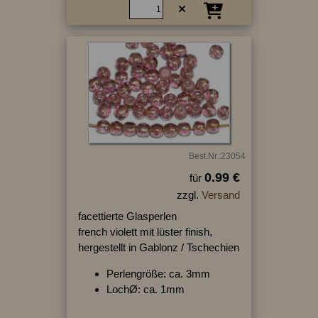
Best.Nr.:23054
0.99 €
für
zzgl.
Versand
facettierte Glasperlen
french violett mit lüster finish,
hergestellt in Gablonz / Tschechien
Perlengröße: ca. 3mm
LochØ: ca. 1mm