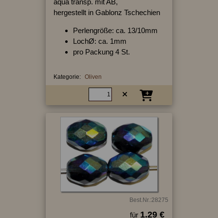
aqua transp. mit AB,
hergestellt in Gablonz Tschechien
Perlengröße: ca. 13/10mm
LochØ: ca. 1mm
pro Packung 4 St.
Kategorie:
Oliven
Best.Nr.:28275
1.29 €
für