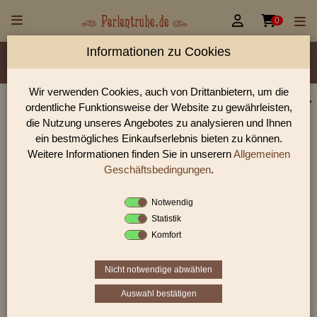


0
Informationen zu Cookies
Material/Glassorte
Sorte/Form
Farbe
Veredelung
Größen
Lochdurchmesser
Wir verwenden Cookies, auch von Drittanbietern, um die
ordentliche Funktionsweise der Website zu gewährleisten,
Perlen Shop für facettierte Glasperlen facettiert mit
die Nutzung unseres Angebotes zu analysieren und Ihnen
AB Oliven
ein bestmögliches Einkaufserlebnis bieten zu können.
Weitere Informationen finden Sie in unserern
Allgemeinen
In unserem Perlen Shop finden sie zahlreich facettierte
Glasperlen facettiert mit AB Oliven und viele weiter Glasperlen.
Geschäftsbedingungen
.
Notwendig
Statistik
Sie befinden sich in folgender Kategorie:
Komfort
facettierte Glasperlen
|
facettiert mit AB
|
Oliven
Nicht notwendige abwählen
Auswahl bestätigen