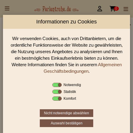


0
Informationen zu Cookies
Perlen Shop für Wickelglasperle / Lampenperle
Tschechien 14,0 - > mm
Wir verwenden Cookies, auch von Drittanbietern, um die
ordentliche Funktionsweise der Website zu gewährleisten,
In unserem Perlen Shop finden sie zahlreich Wickelglasperle /
die Nutzung unseres Angebotes zu analysieren und Ihnen
Lampenperle Tschechien 14,0 - > mm und viele weiter
ein bestmögliches Einkaufserlebnis bieten zu können.
Glasperlen.
Weitere Informationen finden Sie in unserern
Allgemeinen
Geschäftsbedingungen
.
Sie befinden sich in folgender Kategorie:
Notwendig
Wickelglasperle / Lampenperle Tschechien
|
14,0 - >
Statistik
mm
Komfort
Nicht notwendige abwählen
Auswahl bestätigen