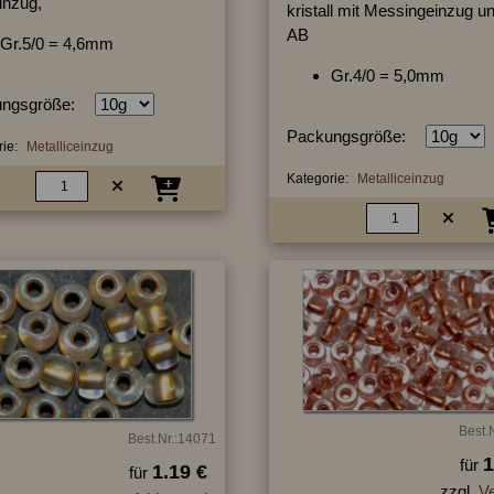
inzug,
kristall mit Messingeinzug un
AB
Gr.5/0 = 4,6mm
Gr.4/0 = 5,0mm
ngsgröße:
Packungsgröße:
ie:
Metalliceinzug
Kategorie:
Metalliceinzug
Best.
Best.Nr.:14071
1
für
1.19 €
für
zzgl.
V