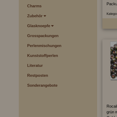
Packu
Charms
Kategor
Zubehör
Glasknoepfe
Grosspackungen
Perlenmischungen
Kunststoffperlen
Literatur
Restposten
Sonderangebote
Rocai
grün m