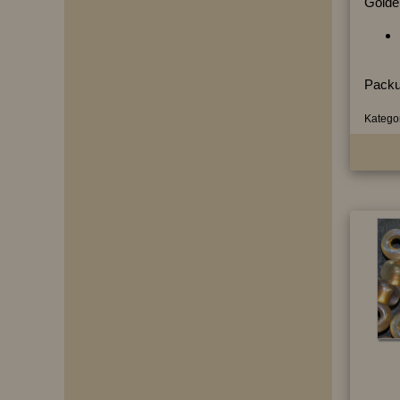
Golde
Packu
Kategor