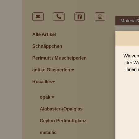
Material/
Alle Artikel
Schnäppchen
Wir ver
Perlmutt / Muschelperlen
der We
Ihnen 
antike Glasperlen
Rocailles
opak
Alabaster-/Opalglas
Ceylon Perlmuttglanz
metallic