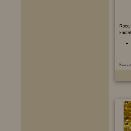
Rocai
krista
Kategor