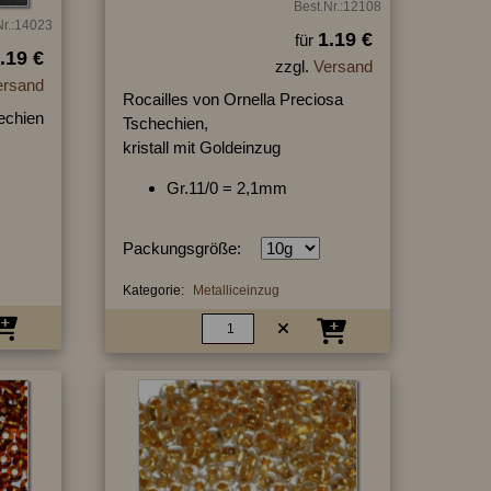
Best.Nr.:12108
Nr.:14023
1.19 €
für
.19 €
zzgl.
Versand
ersand
Rocailles von Ornella Preciosa
echien
Tschechien,
kristall mit Goldeinzug
Gr.11/0 = 2,1mm
Packungsgröße:
Kategorie:
Metalliceinzug