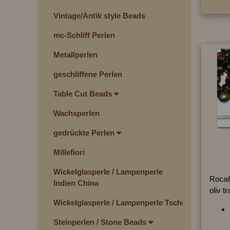
Vintage/Antik style Beads
mc-Schliff Perlen
Metallperlen
geschliffene Perlen
Table Cut Beads
Wachsperlen
gedrückte Perlen
Millefiori
Wickelglasperle / Lampenperle
Rocai
Indien China
oliv t
Wickelglasperle / Lampenperle Tschechien
Steinperlen / Stone Beads