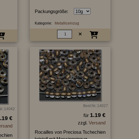
Packungsgröße:
Kategorie:
Metalliceinzug
Best.Nr.:14027
Nr.:14042
1.19 €
für
.19 €
zzgl.
Versand
ersand
Rocailles von Preciosa Tschechien
echien
kristall mit Messingeinzug