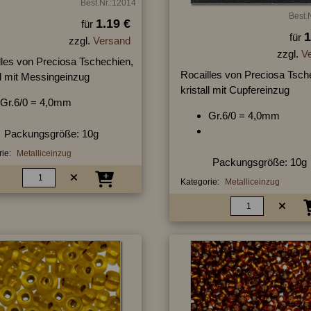
Best.Nr.:12014
Best.
1.19 €
für
1
für
zzgl.
Versand
zzgl.
V
lles von Preciosa Tschechien,
Rocailles von Preciosa Tsch
ll mit Messingeinzug
kristall mit Cupfereinzug
Gr.6/0 = 4,0mm
Gr.6/0 = 4,0mm
Packungsgröße: 10g
ie:
Metalliceinzug
Packungsgröße: 10g
Kategorie:
Metalliceinzug