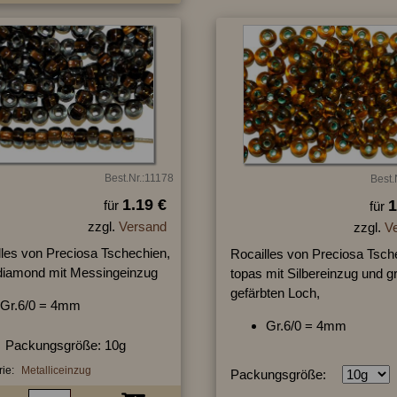
Best.Nr.:11178
Best.
1.19 €
1
für
für
zzgl.
Versand
zzgl.
V
lles von Preciosa Tschechien,
Rocailles von Preciosa Tsch
diamond mit Messingeinzug
topas mit Silbereinzug und g
gefärbten Loch,
Gr.6/0 = 4mm
Gr.6/0 = 4mm
Packungsgröße: 10g
ie:
Metalliceinzug
Packungsgröße: