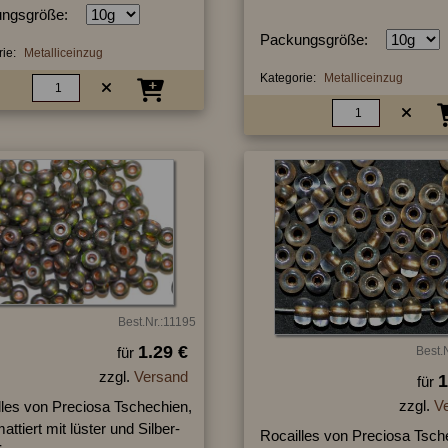
ngsgröße:
Packungsgröße:
ie:
Metalliceinzug
Kategorie:
Metalliceinzug
Best.Nr.:11195
1.29 €
für
Best.
zzgl.
Versand
1
für
zzgl.
V
lles von Preciosa Tschechien,
attiert mit lüster und Silber-
Rocailles von Preciosa Tsch