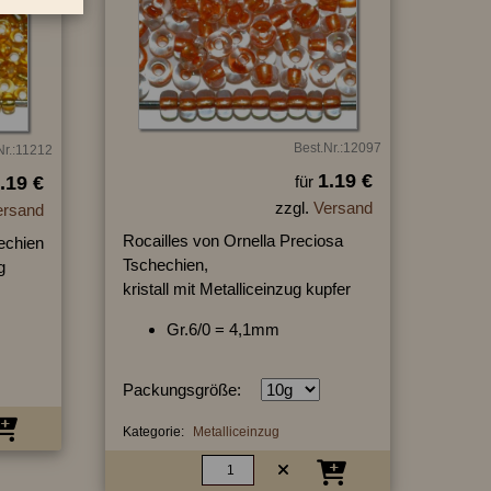
Best.Nr.:12097
Nr.:11212
1.19 €
.19 €
für
zzgl.
Versand
ersand
Rocailles von Ornella Preciosa
echien
Tschechien,
g
kristall mit Metalliceinzug kupfer
Gr.6/0 = 4,1mm
Packungsgröße:
Kategorie:
Metalliceinzug