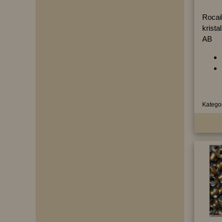
Rocai
krista
AB
Kategor