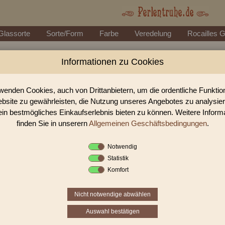
Glassorte
Sorte/Form
Farbe
Veredelung
Rocailles 
Informationen zu Cookies
Perlen Shop für Rocailles transparent M
In unserem Perlen Shop finden sie zahlreich Rocailles transparent Meta
wenden Cookies, auch von Drittanbietern, um die ordentliche Funkti
bsite zu gewährleisten, die Nutzung unseres Angebotes zu analysie
ein bestmögliches Einkaufserlebnis bieten zu können. Weitere Inform
Sie befinden sich in folgender K
finden Sie in unserern
Allgemeinen Geschäftsbedingungen
.
Rocailles
|
transparent
|
Metall
Notwendig
Statistik
1
2
3
›
Komfort
Nicht notwendige abwählen
Auswahl bestätigen