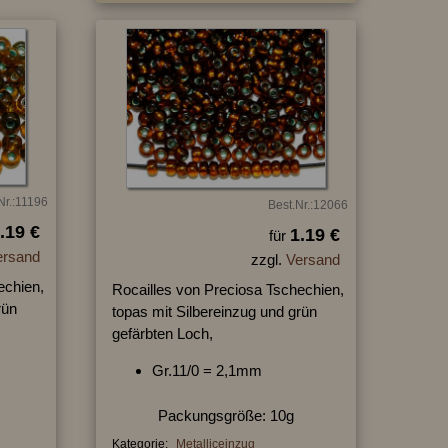
Nr.:11196
Best.Nr.:12066
.19 €
1.19 €
für
ersand
zzgl.
Versand
echien,
Rocailles von Preciosa Tschechien,
rün
topas mit Silbereinzug und grün
gefärbten Loch,
Gr.11/0 = 2,1mm
Packungsgröße: 10g
Kategorie:
Metalliceinzug