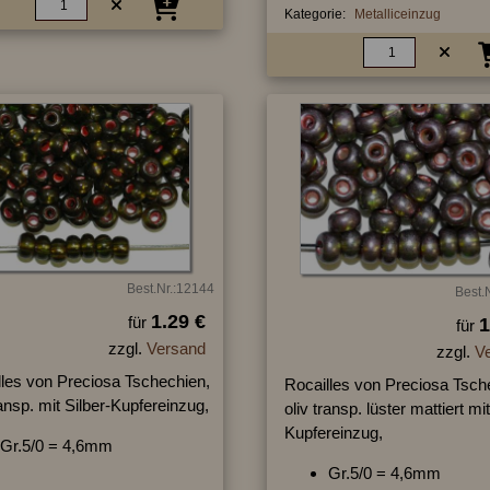
Kategorie:
Metalliceinzug
Best.Nr.:12144
Best.
1.29 €
für
1
für
zzgl.
Versand
zzgl.
V
lles von Preciosa Tschechien,
Rocailles von Preciosa Tsch
ransp. mit Silber-Kupfereinzug,
oliv transp. lüster mattiert mit
Kupfereinzug,
Gr.5/0 = 4,6mm
Gr.5/0 = 4,6mm