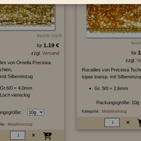
Best.Nr.:11108
Best.
1.19 €
für
1
für
zzgl.
Versand
zzgl.
V
lles von Ornella Preciosa
chien,
Rocailles von Preciosa Tsch
mit Silbereinzug
topas transp. mit Silbereinzu
Gr.6/0 = 4,0mm
Gr. 9/0 = 2,6mm
Loch viereckig
Packungsgröße: 10g
Kategorie:
Metalliceinzug
ngsgröße:
ie:
Metalliceinzug