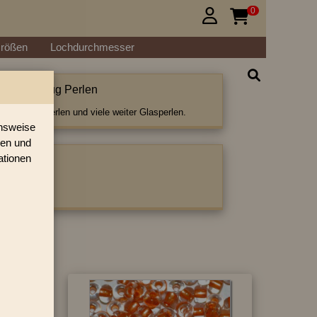
0


Größen
Lochdurchmesser
etalliceinzug Perlen
lliceinzug Perlen und viele weiter Glasperlen.
onsweise
ren und
ationen
ategorie:
iceinzug
»