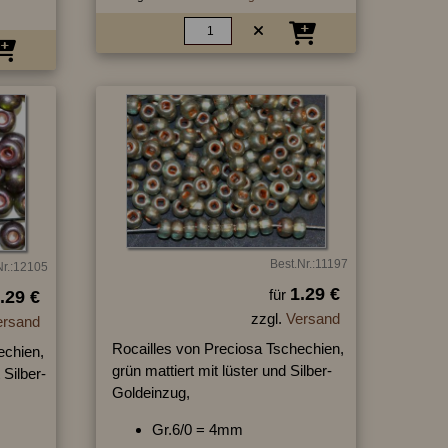
Best.Nr.:11197
Nr.:12105
1.29 €
für
.29 €
zzgl.
Versand
ersand
Rocailles von Preciosa Tschechien,
echien,
grün mattiert mit lüster und Silber-
 Silber-
Goldeinzug,
Gr.6/0 = 4mm