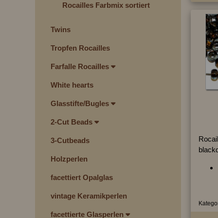
Rocailles Farbmix sortiert
Twins
Tropfen Rocailles
Farfalle Rocailles
White hearts
Glasstifte/Bugles
2-Cut Beads
Rocai
3-Cutbeads
black
Holzperlen
facettiert Opalglas
vintage Keramikperlen
Kategor
facettierte Glasperlen