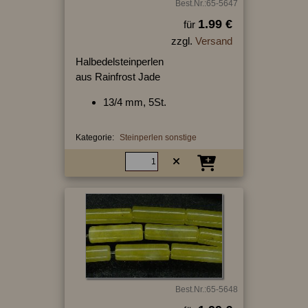
Best.Nr.:65-5647
1.99 €
für
zzgl.
Versand
Halbedelsteinperlen
aus Rainfrost Jade
13/4 mm, 5St.
Kategorie:
Steinperlen sonstige
Best.Nr.:65-5648