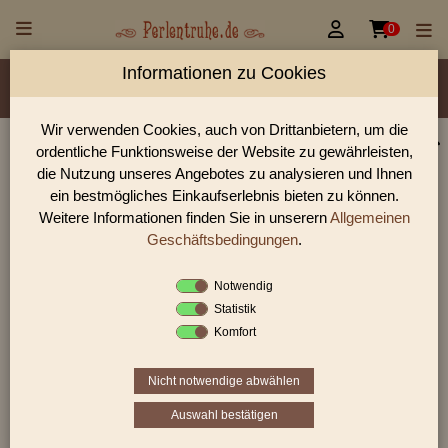


0
Informationen zu Cookies
Material/Glassorte
Sorte/Form
Farbe
Größen
Lochdurchmesser
Wir verwenden Cookies, auch von Drittanbietern, um die
ordentliche Funktionsweise der Website zu gewährleisten,
Perlen Shop für Steinperlen / Stone Beads sonstige
die Nutzung unseres Angebotes zu analysieren und Ihnen
In unserem Perlen Shop finden sie zahlreich Steinperlen /
ein bestmögliches Einkaufserlebnis bieten zu können.
Stone Beads sonstige und viele weiter Glasperlen.
Weitere Informationen finden Sie in unserern
Allgemeinen
Geschäftsbedingungen
.
Notwendig
Sie befinden sich in folgender Kategorie:
Statistik
Steinperlen / Stone Beads
|
Steinperlen sonstige
Komfort
Nicht notwendige abwählen
1
2
3
›
»
Auswahl bestätigen