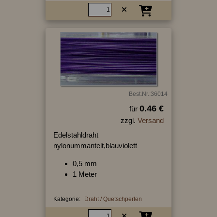
Best.Nr.:36014
0.46 €
für
zzgl.
Versand
Edelstahldraht
nylonummantelt,blauviolett
0,5 mm
1 Meter
Kategorie:
Draht / Quetschperlen