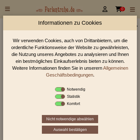


0
Informationen zu Cookies
Perlen Shop für Zubehör Draht / Quetschperlen
Wir verwenden Cookies, auch von Drittanbietern, um die
In unserem Perlen Shop finden sie zahlreich Zubehör Draht /
ordentliche Funktionsweise der Website zu gewährleisten,
Quetschperlen und viele weiter Glasperlen.
die Nutzung unseres Angebotes zu analysieren und Ihnen
ein bestmögliches Einkaufserlebnis bieten zu können.
Weitere Informationen finden Sie in unserern
Allgemeinen
Sie befinden sich in folgender Kategorie:
Geschäftsbedingungen
.
Zubehör
|
Draht / Quetschperlen
Notwendig
Statistik
Komfort
Nicht notwendige abwählen
Auswahl bestätigen