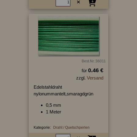
Best.Nr.:36011
0.46 €
für
zzgl.
Versand
Edelstahldraht
nylonummantelt,smaragdgrün
0,5 mm
1 Meter
Kategorie:
Draht / Quetschperlen