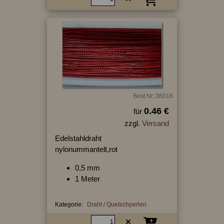
Best.Nr.:36016
0.46 €
für
zzgl.
Versand
Edelstahldraht
nylonummantelt,rot
0,5 mm
1 Meter
Kategorie:
Draht / Quetschperlen