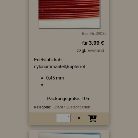
Best.Nr.:36030
3.99 €
für
zzgl.
Versand
Edelstahldraht
nylonummantelt,kupferrot
0,45 mm
Packungsgröße: 10m
Kategorie:
Draht / Quetschperlen