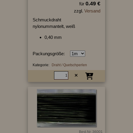
0.49 €
für
zzgl.
Versand
Schmuckdraht
nylonummantelt, weiß
0,40 mm
Packungsgröße:
Kategorie:
Draht / Quetschperlen
Best.Nr.:36001