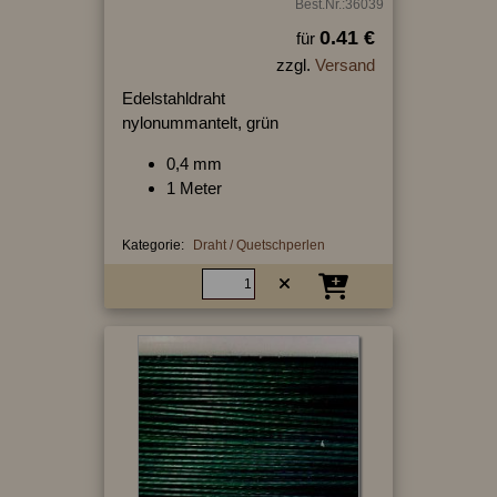
Best.Nr.:36039
0.41 €
für
zzgl.
Versand
Edelstahldraht
nylonummantelt, grün
0,4 mm
1 Meter
Kategorie:
Draht / Quetschperlen