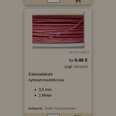
Best.Nr.:36017
0.46 €
für
zzgl.
Versand
Edelstahldraht
nylonummantelt,rosa
0,5 mm
1 Meter
Kategorie:
Draht / Quetschperlen