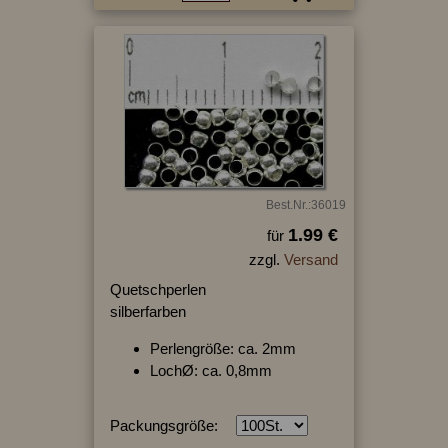
Best.Nr.:36019
1.99 €
für
zzgl.
Versand
Quetschperlen
silberfarben
Perlengröße: ca. 2mm
LochØ: ca. 0,8mm
Packungsgröße: