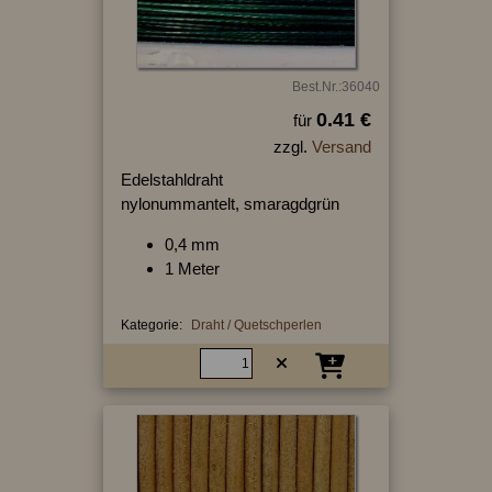
Best.Nr.:36040
0.41 €
für
zzgl.
Versand
Edelstahldraht
nylonummantelt, smaragdgrün
0,4 mm
1 Meter
Kategorie:
Draht / Quetschperlen