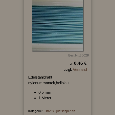
Best.Nr.:36028
0.46 €
für
zzgl.
Versand
Edelstahldraht
nylonummantelt,hellblau
0,5 mm
1 Meter
Kategorie:
Draht / Quetschperlen