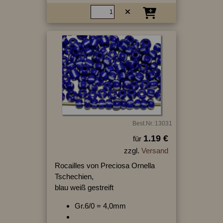
Best.Nr.:13031
1.19 €
für
zzgl.
Versand
Rocailles von Preciosa Ornella
Tschechien,
blau weiß gestreift
Gr.6/0 = 4,0mm