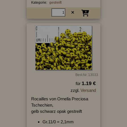
Kategorie:
gestreift
Best.Nr.:13033
1.19 €
für
zzgl.
Versand
Rocailles von Ornella Preciosa
Tschechien,
gelb schwarz opak gestreift
Gr.11/0 = 2,1mm