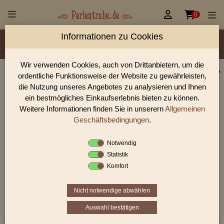


0
Informationen zu Cookies
Material/Glassorte
Sorte/Form
Farbe
Veredelung
Rocailles Größen
Wir verwenden Cookies, auch von Drittanbietern, um die
ordentliche Funktionsweise der Website zu gewährleisten,
Perlen Shop für Rocailles gestreift Perlen
die Nutzung unseres Angebotes zu analysieren und Ihnen
In unserem Perlen Shop finden sie zahlreich Rocailles gestreift
ein bestmögliches Einkaufserlebnis bieten zu können.
Perlen und viele weiter Glasperlen.
Weitere Informationen finden Sie in unserern
Allgemeinen
Geschäftsbedingungen
.
Notwendig
Sie befinden sich in folgender Kategorie:
Statistik
Rocailles
|
gestreift
Komfort
Nicht notwendige abwählen
1
2
3
›
»
Auswahl bestätigen