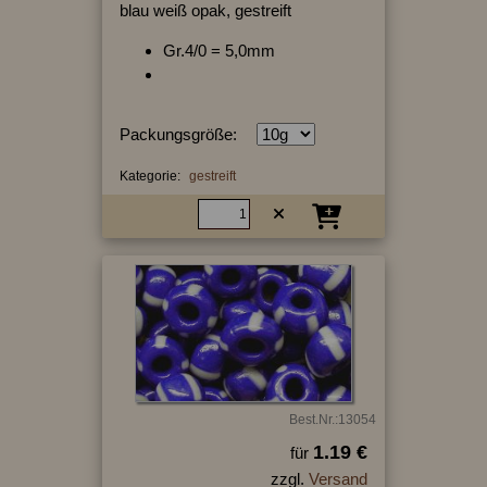
blau weiß opak, gestreift
Gr.4/0 = 5,0mm
Packungsgröße:
Kategorie:
gestreift
Best.Nr.:13054
1.19 €
für
zzgl.
Versand