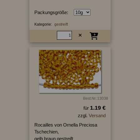
Packungsgröße:
Kategorie:
gestreift
Best.Nr.:13038
1.19 €
für
zzgl.
Versand
Rocailles von Ornella Preciosa
Tschechien,
gelb braun gestreift