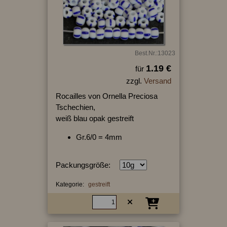
Best.Nr.:13023
1.19 €
für
zzgl.
Versand
Rocailles von Ornella Preciosa
Tschechien,
weiß blau opak gestreift
Gr.6/0 = 4mm
Packungsgröße:
Kategorie:
gestreift