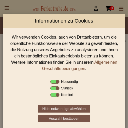


0
Informationen zu Cookies
Material/Glassorte
Sorte/Form
Farbe
Veredelung
Größen
Lochdurchmesser
Wir verwenden Cookies, auch von Drittanbietern, um die
ordentliche Funktionsweise der Website zu gewährleisten,
Perlen Shop für vintage Keramikperlen
die Nutzung unseres Angebotes zu analysieren und Ihnen
In unserem Perlen Shop finden sie zahlreich vintage
ein bestmögliches Einkaufserlebnis bieten zu können.
Keramikperlen und viele weiter Glasperlen.
Weitere Informationen finden Sie in unserern
Allgemeinen
Geschäftsbedingungen
.
Notwendig
Sie befinden sich in folgender Kategorie:
Statistik
vintage Keramikperlen
Komfort
Vintage Keramikperlen
sind überaus
bunte
Perlen
, meist hergestellt im
19. Jahrhundert
. Sie
Nicht notwendige abwählen
können miteinander oder mit zusätzlichen
Perlen
Auswahl bestätigen
wie
Glasperlen
benutzt werden. Die
Perlen
haben
eine
weite Fädelöffnung
. Folglich eignen Sie sich