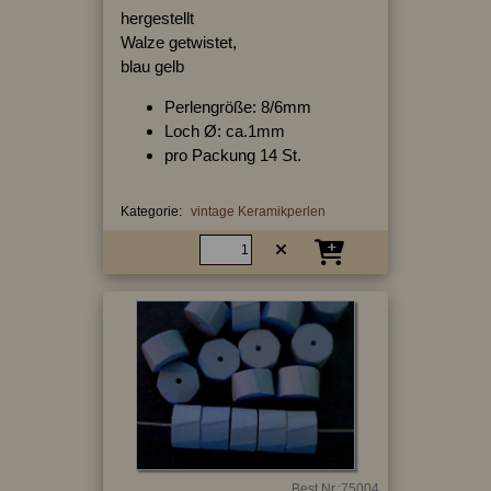
hergestellt
Walze getwistet,
blau gelb
Perlengröße: 8/6mm
Loch Ø: ca.1mm
pro Packung 14 St.
Kategorie:
vintage Keramikperlen
Best.Nr.:75004