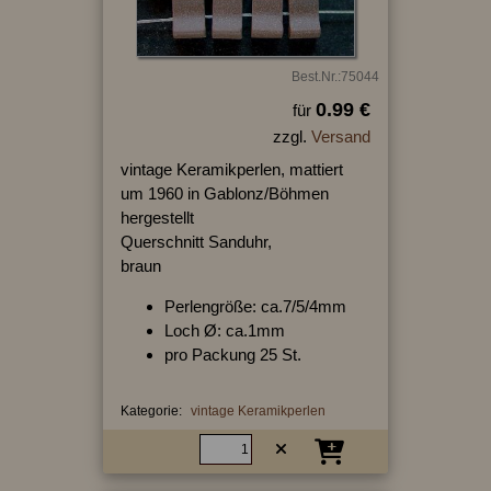
Best.Nr.:75044
0.99 €
für
zzgl.
Versand
vintage Keramikperlen, mattiert
um 1960 in Gablonz/Böhmen
hergestellt
Querschnitt Sanduhr,
braun
Perlengröße: ca.7/5/4mm
Loch Ø: ca.1mm
pro Packung 25 St.
Kategorie:
vintage Keramikperlen