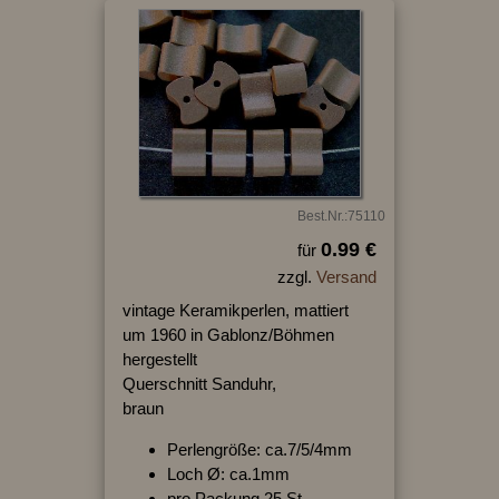
Best.Nr.:75110
0.99 €
für
zzgl.
Versand
vintage Keramikperlen, mattiert
um 1960 in Gablonz/Böhmen
hergestellt
Querschnitt Sanduhr,
braun
Perlengröße: ca.7/5/4mm
Loch Ø: ca.1mm
pro Packung 25 St.