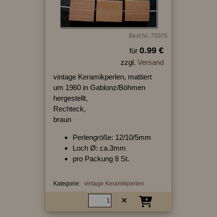
Best.Nr.:75076
0.99 €
für
zzgl.
Versand
vintage Keramikperlen, mattiert
um 1960 in Gablonz/Böhmen
hergestellt,
Rechteck,
braun
Perlengröße: 12/10/5mm
Loch Ø: ca.3mm
pro Packung 8 St.
Kategorie:
vintage Keramikperlen