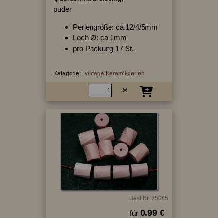
puder
Perlengröße: ca.12/4/5mm
Loch Ø: ca.1mm
pro Packung 17 St.
Kategorie:
vintage Keramikperlen
Best.Nr.:75065
0.99 €
für