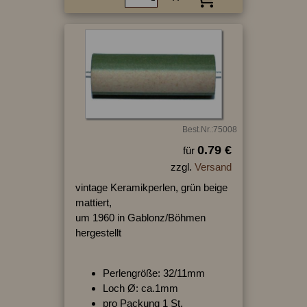
Best.Nr.:75008
0.79 €
für
zzgl.
Versand
vintage Keramikperlen, grün beige
mattiert,
um 1960 in Gablonz/Böhmen
hergestellt
Perlengröße: 32/11mm
Loch Ø: ca.1mm
pro Packung 1 St.