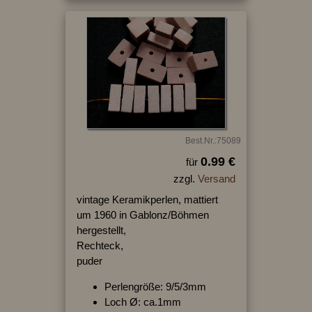
Best.Nr.:75089
0.99 €
für
zzgl.
Versand
vintage Keramikperlen, mattiert
um 1960 in Gablonz/Böhmen
hergestellt,
Rechteck,
puder
Perlengröße: 9/5/3mm
Loch Ø: ca.1mm