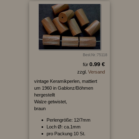
Best.Nr.:75118
0.99 €
für
zzgl.
Versand
vintage Keramikperlen, mattiert
um 1960 in Gablonz/Böhmen
hergestellt
Walze getwistet,
braun
Perlengröße: 12/7mm
Loch Ø: ca.1mm
pro Packung 10 St.