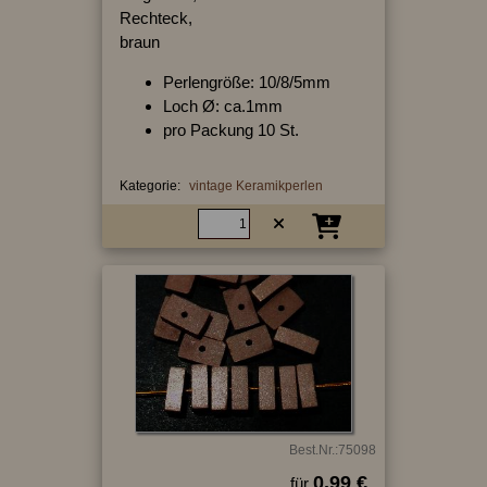
Rechteck,
braun
Perlengröße: 10/8/5mm
Loch Ø: ca.1mm
pro Packung 10 St.
Kategorie:
vintage Keramikperlen
Best.Nr.:75098
0.99 €
für