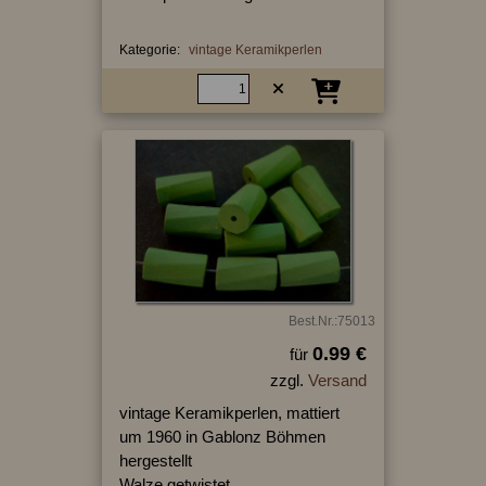
Kategorie:
vintage Keramikperlen
Best.Nr.:75013
0.99 €
für
zzgl.
Versand
vintage Keramikperlen, mattiert
um 1960 in Gablonz Böhmen
hergestellt
Walze getwistet,