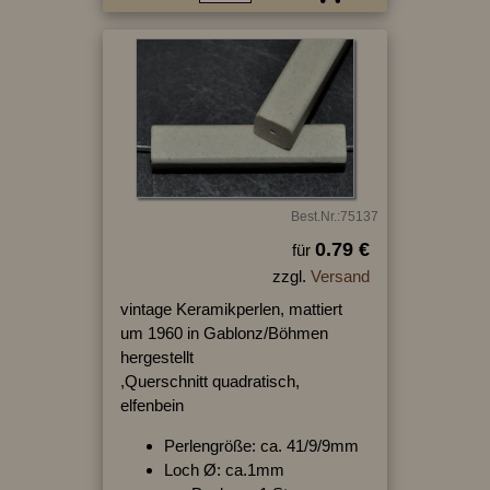
Best.Nr.:75137
0.79 €
für
zzgl.
Versand
vintage Keramikperlen, mattiert
um 1960 in Gablonz/Böhmen
hergestellt
,Querschnitt quadratisch,
elfenbein
Perlengröße: ca. 41/9/9mm
Loch Ø: ca.1mm