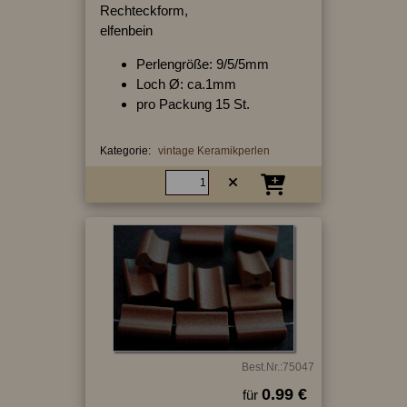
Rechteckform,
elfenbein
Perlengröße: 9/5/5mm
Loch Ø: ca.1mm
pro Packung 15 St.
Kategorie:
vintage Keramikperlen
Best.Nr.:75047
0.99 €
für