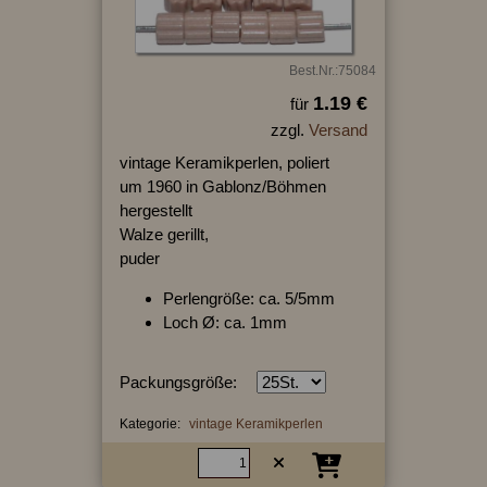
Best.Nr.:75084
1.19 €
für
zzgl.
Versand
vintage Keramikperlen, poliert
um 1960 in Gablonz/Böhmen
hergestellt
Walze gerillt,
puder
Perlengröße: ca. 5/5mm
Loch Ø: ca. 1mm
Packungsgröße:
Kategorie:
vintage Keramikperlen