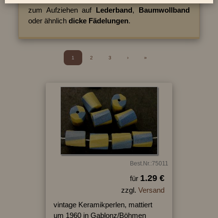
zum Aufziehen auf
Lederband
,
Baumwollband
oder ähnlich
dicke Fädelungen
.
1
2
3
›
»
Best.Nr.:75011
1.29 €
für
zzgl.
Versand
vintage Keramikperlen, mattiert
um 1960 in Gablonz/Böhmen