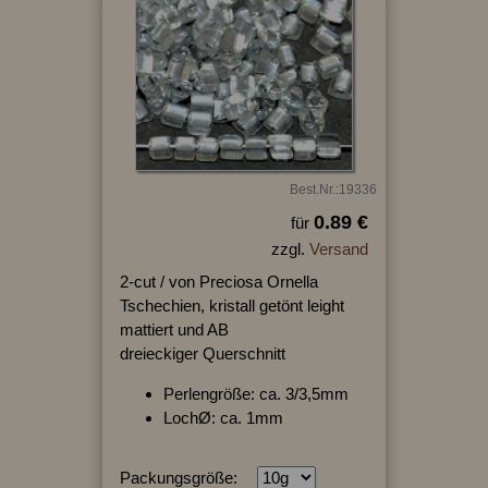
Best.Nr.:19336
0.89 €
für
zzgl.
Versand
2-cut / von Preciosa Ornella
Tschechien, kristall getönt leight
mattiert und AB
dreieckiger Querschnitt
Perlengröße: ca. 3/3,5mm
LochØ: ca. 1mm
Packungsgröße: