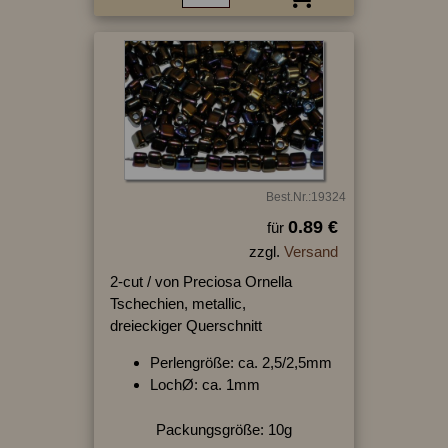
Best.Nr.:19324
0.89 €
für
zzgl.
Versand
2-cut / von Preciosa Ornella
Tschechien, metallic,
dreieckiger Querschnitt
Perlengröße: ca. 2,5/2,5mm
LochØ: ca. 1mm
Packungsgröße: 10g