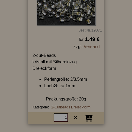
Best.Nr.:19071
1.49 €
für
zzgl.
Versand
2-cut-Beads
kristall mit Silbereinzug
Dreieckform
Perlengröße: 3/3,5mm
LochØ: ca.1mm
Packungsgröße: 20g
Kategorie:
2-Cutbeads Dreieckform