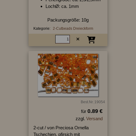
LochØ: ca. 1mm
Packungsgröße: 10g
Kategorie:
2-Cutbeads Dreieckform
Best.Nr.:19054
0.89 €
für
zzgl.
Versand
2-cut / von Preciosa Ornella
Tschechien, pfirsich mit