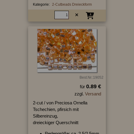
Kategorie:
2-Cutbeads Dreieckform
Best.Nr.:19052
0.89 €
für
zzgl.
Versand
2-cut / von Preciosa Ornella
Tschechien, pfirsich mit
Silbereinzug,
dreieckiger Querschnitt
Perlengröße: ca. 2,5/2,5mm