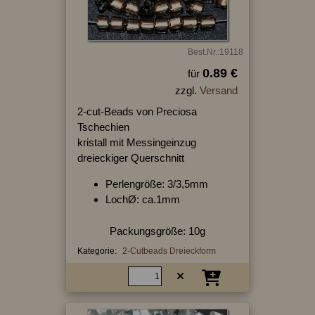
Best.Nr.:19118
0.89 €
für
zzgl.
Versand
2-cut-Beads von Preciosa
Tschechien
kristall mit Messingeinzug
dreieckiger Querschnitt
Perlengröße: 3/3,5mm
LochØ: ca.1mm
Packungsgröße: 10g
Kategorie:
2-Cutbeads Dreieckform