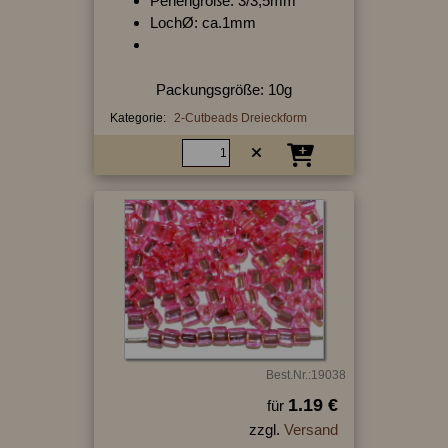
Perlengröße: 3/3,5mm
LochØ: ca.1mm
Packungsgröße: 10g
Kategorie:
2-Cutbeads Dreieckform
Best.Nr.:19038
1.19 €
für
zzgl.
Versand