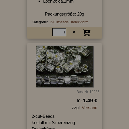
LochØ: ca.1mm
Packungsgröße: 20g
Kategorie:
2-Cutbeads Dreieckform
Best.Nr.:19285
1.49 €
für
zzgl.
Versand
2-cut-Beads
kristall mit Silbereinzug
Dreieckform