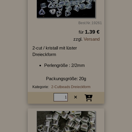
Best.Nr.:19261
1.39 €
für
zzgl.
Versand
2-cut / kristall mit lüster
Dreieckform
Perlengröße : 2/2mm
Packungsgröße: 20g
Kategorie:
2-Cutbeads Dreieckform