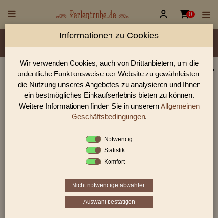


0
Informationen zu Cookies
Material/Glassorte
Sorte/Form
Farbe
Veredelung
Größen
Wir verwenden Cookies, auch von Drittanbietern, um die
ordentliche Funktionsweise der Website zu gewährleisten,
Perlen Shop für 2-Cut Beads 2-Cutbeads
die Nutzung unseres Angebotes zu analysieren und Ihnen
Dreieckform Perlen
ein bestmögliches Einkaufserlebnis bieten zu können.
Weitere Informationen finden Sie in unserern
Allgemeinen
In unserem Perlen Shop finden sie zahlreich 2-Cut Beads 2-
Cutbeads Dreieckform Perlen und viele weiter Glasperlen.
Geschäftsbedingungen
.
Notwendig
Statistik
Sie befinden sich in folgender Kategorie:
Komfort
2-Cut Beads
|
2-Cutbeads Dreieckform
Nicht notwendige abwählen
Auswahl bestätigen