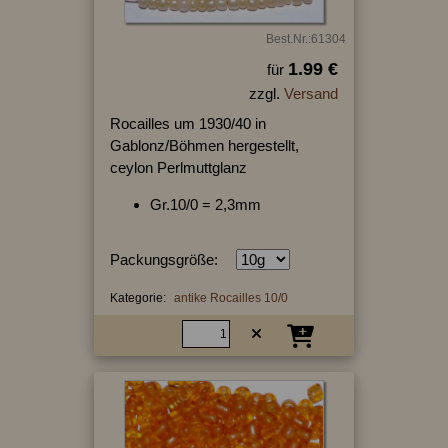
Best.Nr.:61304
1.99 €
für
zzgl.
Versand
Rocailles um 1930/40 in
Gablonz/Böhmen hergestellt,
ceylon Perlmuttglanz
Gr.10/0 = 2,3mm
Packungsgröße:
Kategorie:
antike Rocailles 10/0