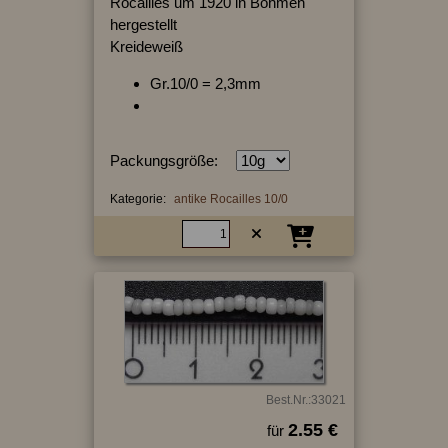
Rocailles um 1920 in Böhmen
hergestellt
Kreideweiß
Gr.10/0 = 2,3mm
Packungsgröße:
Kategorie:
antike Rocailles 10/0
Best.Nr.:33021
2.55 €
für