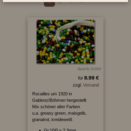
1
2
›
»
Best.Nr.:61093
8.99 €
für
zzgl.
Versand
Rocailles um 1920 in
Gablonz/Böhmen hergestellt
Mix schöner alter Farben
u.a. greasy green, maisgelb,
granatrot, kreideweiß
Gr.10/0 = 2,3mm