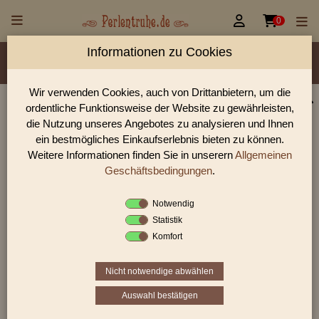


0
Informationen zu Cookies
Material/Glassorte
Sorte/Form
Farbe
Rocailles Größen
Wir verwenden Cookies, auch von Drittanbietern, um die
ordentliche Funktionsweise der Website zu gewährleisten,
Glasperlen, Rocailles, Holzperlen & Steinperlen |
die Nutzung unseres Angebotes zu analysieren und Ihnen
Perlentruhe
ein bestmögliches Einkaufserlebnis bieten zu können.
Weitere Informationen finden Sie in unserern
Allgemeinen
Glasperlen, Rocailles und Preciosa Perlen aus Gablonz.
Entdecke Table-Cut-Perlen, gedrückte Perlen und antike
Geschäftsbedingungen
.
Schmuckperlen für hochwertige DIY-Projekte.
Notwendig
Statistik
Komfort
Sie befinden sich in folgender Kategorie:
antike Glasperlen
|
antike Rocailles
|
antike Rocailles
10/0
Nicht notwendige abwählen
Auswahl bestätigen