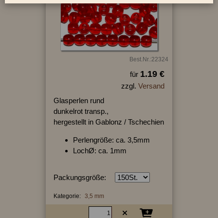
Best.Nr.:22324
1.19 €
für
zzgl.
Versand
Glasperlen rund
dunkelrot transp.,
hergestellt in Gablonz / Tschechien
Perlengröße: ca. 3,5mm
LochØ: ca. 1mm
Packungsgröße:
Kategorie:
3,5 mm