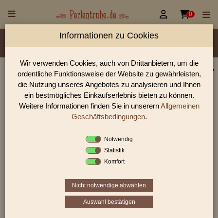


0
Informationen zu Cookies
Material/Glassorte
Sorte/Form
Farbe
Größen
Lochdurchmesser
Wir verwenden Cookies, auch von Drittanbietern, um die
ordentliche Funktionsweise der Website zu gewährleisten,
Perlen Shop für gedrückte Perlen runde 3,5 mm
die Nutzung unseres Angebotes zu analysieren und Ihnen
In unserem Perlen Shop finden sie zahlreich gedrückte Perlen
ein bestmögliches Einkaufserlebnis bieten zu können.
runde 3,5 mm und viele weiter Glasperlen.
Weitere Informationen finden Sie in unserern
Allgemeinen
Geschäftsbedingungen
.
Notwendig
Sie befinden sich in folgender Kategorie:
Statistik
gedrückte Perlen
|
runde Perlen
|
3,5 mm
Komfort
Nicht notwendige abwählen
Auswahl bestätigen